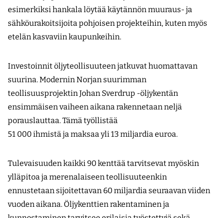
esimerkiksi hankala löytää käytännön muuraus- ja
sähköurakoitsijoita pohjoisen projekteihin, kuten myös
etelän kasvaviin kaupunkeihin.
Investoinnit öljyteollisuuteen jatkuvat huomattavan
suurina. Modernin Norjan suurimman
teollisuusprojektin Johan Sverdrup -öljykentän
ensimmäisen vaiheen aikana rakennetaan neljä
porauslauttaa. Tämä työllistää
51 000 ihmistä ja maksaa yli 13 miljardia euroa.
Tulevaisuuden kaikki 90 kenttää tarvitsevat myöskin
ylläpitoa ja merenalaiseen teollisuuteenkin
ennustetaan sijoitettavan 60 miljardia seuraavan viiden
vuoden aikana. Öljykenttien rakentaminen ja
kunnostaminen tarvitsee erilaisia työstettyjä sekä