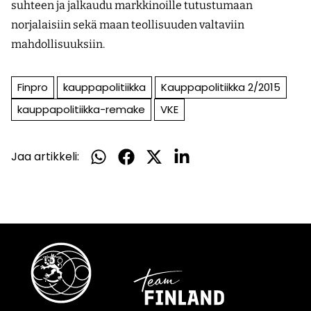
suhteen ja jalkaudu markkinoille tutustumaan
norjalaisiin sekä maan teollisuuden valtaviin
mahdollisuuksiin.
Finpro
kauppapolitiikka
Kauppapolitiikka 2/2015
kauppapolitiikka-remake
VKE
Jaa artikkeli:
Jaa
Jaa
Jaa
Jaa
WhatsApissa
Facebookissa
Twitterissä
LinkedInissä