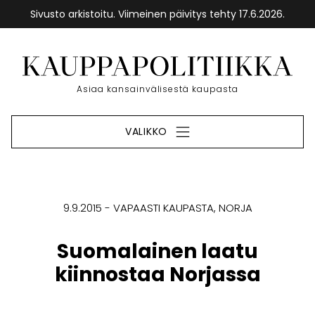
Sivusto arkistoitu. Viimeinen päivitys tehty 17.6.2026.
Siirry
sisältöön
Etusivu
Asiaa kansainvälisestä kaupasta
VALIKKO
9.9.2015
VAPAASTI KAUPASTA
NORJA
Suomalainen laatu
kiinnostaa Norjassa