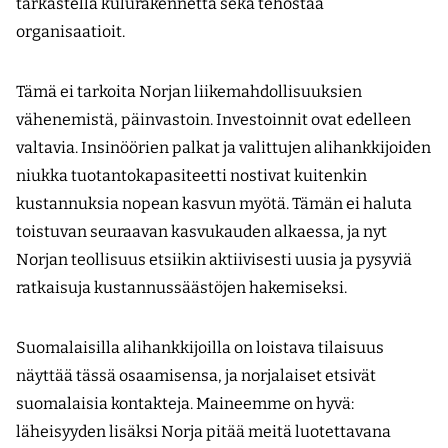
tarkastella kulurakennetta sekä tehostaa
organisaatioit.
Tämä ei tarkoita Norjan liikemahdollisuuksien
vähenemistä, päinvastoin. Investoinnit ovat edelleen
valtavia. Insinöörien palkat ja valittujen alihankkijoiden
niukka tuotantokapasiteetti nostivat kuitenkin
kustannuksia nopean kasvun myötä. Tämän ei haluta
toistuvan seuraavan kasvukauden alkaessa, ja nyt
Norjan teollisuus etsiikin aktiivisesti uusia ja pysyviä
ratkaisuja kustannussäästöjen hakemiseksi.
Suomalaisilla alihankkijoilla on loistava tilaisuus
näyttää tässä osaamisensa, ja norjalaiset etsivät
suomalaisia kontakteja. Maineemme on hyvä:
läheisyyden lisäksi Norja pitää meitä luotettavana