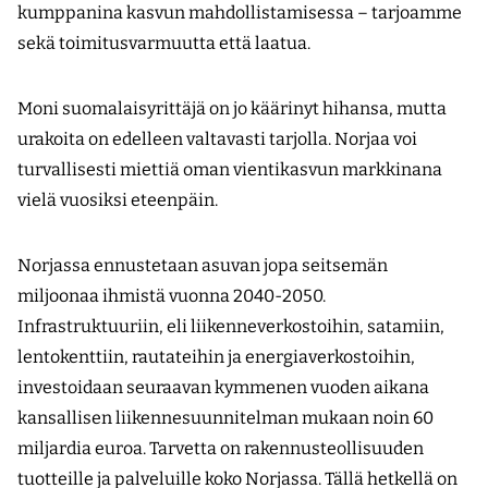
kumppanina kasvun mahdollistamisessa – tarjoamme
sekä toimitusvarmuutta että laatua.
Moni suomalaisyrittäjä on jo käärinyt hihansa, mutta
urakoita on edelleen valtavasti tarjolla. Norjaa voi
turvallisesti miettiä oman vientikasvun markkinana
vielä vuosiksi eteenpäin.
Norjassa ennustetaan asuvan jopa seitsemän
miljoonaa ihmistä vuonna 2040-2050.
Infrastruktuuriin, eli liikenneverkostoihin, satamiin,
lentokenttiin, rautateihin ja energiaverkostoihin,
investoidaan seuraavan kymmenen vuoden aikana
kansallisen liikennesuunnitelman mukaan noin 60
miljardia euroa. Tarvetta on rakennusteollisuuden
tuotteille ja palveluille koko Norjassa. Tällä hetkellä on