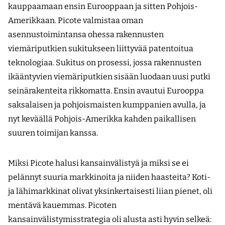
kauppaamaan ensin Eurooppaan ja sitten Pohjois-
Amerikkaan. Picote valmistaa oman
asennustoimintansa ohessa rakennusten
viemäriputkien sukitukseen liittyvää patentoitua
teknologiaa. Sukitus on prosessi, jossa rakennusten
ikääntyvien viemäriputkien sisään luodaan uusi putki
seinärakenteita rikkomatta. Ensin avautui Eurooppa
saksalaisen ja pohjoismaisten kumppanien avulla, ja
nyt keväällä Pohjois-Amerikka kahden paikallisen
suuren toimijan kanssa.
Miksi Picote halusi kansainvälistyä ja miksi se ei
pelännyt suuria markkinoita ja niiden haasteita? Koti-
ja lähimarkkinat olivat yksinkertaisesti liian pienet, oli
mentävä kauemmas. Picoten
kansainvälistymisstrategia oli alusta asti hyvin selkeä: