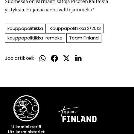
Suomessa on varmasti satoja Picoten kaltaisia
yrityksiä. Hiljaisia vientivalttejammeko?
kauppapolitiikka
Kauppapolitiikka 2/2013
kauppapolitiikka-remake
Team Finland
Jaa artikkeli:
Jaa
Jaa
Jaa
Jaa
WhatsApissa
Facebookissa
Twitterissä
LinkedInissä