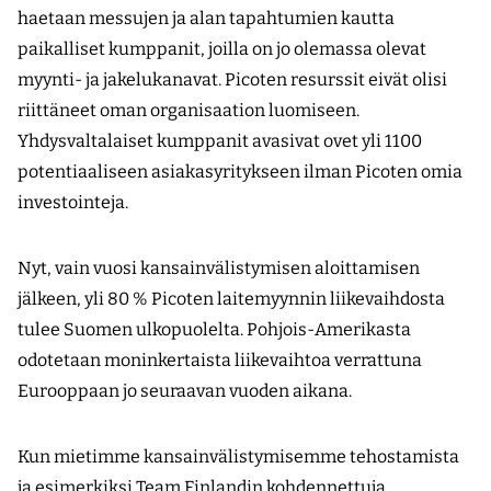
haetaan messujen ja alan tapahtumien kautta
paikalliset kumppanit, joilla on jo olemassa olevat
myynti- ja jakelukanavat. Picoten resurssit eivät olisi
riittäneet oman organisaation luomiseen.
Yhdysvaltalaiset kumppanit avasivat ovet yli 1100
potentiaaliseen asiakasyritykseen ilman Picoten omia
investointeja.
Nyt, vain vuosi kansainvälistymisen aloittamisen
jälkeen, yli 80 % Picoten laitemyynnin liikevaihdosta
tulee Suomen ulkopuolelta. Pohjois-Amerikasta
odotetaan moninkertaista liikevaihtoa verrattuna
Eurooppaan jo seuraavan vuoden aikana.
Kun mietimme kansainvälistymisemme tehostamista
ja esimerkiksi Team Finlandin kohdennettuja