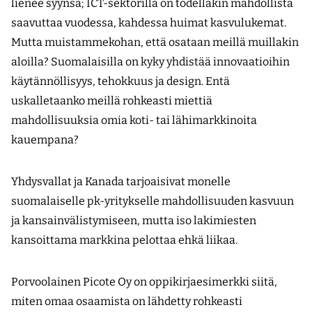
lienee syynsä; ICT-sektorilla on todellakin mahdollista
saavuttaa vuodessa, kahdessa huimat kasvulukemat.
Mutta muistammekohan, että osataan meillä muillakin
aloilla? Suomalaisilla on kyky yhdistää innovaatioihin
käytännöllisyys, tehokkuus ja design. Entä
uskalletaanko meillä rohkeasti miettiä
mahdollisuuksia omia koti- tai lähimarkkinoita
kauempana?
Yhdysvallat ja Kanada tarjoaisivat monelle
suomalaiselle pk-yritykselle mahdollisuuden kasvuun
ja kansainvälistymiseen, mutta iso lakimiesten
kansoittama markkina pelottaa ehkä liikaa.
Porvoolainen Picote Oy on oppikirjaesimerkki siitä,
miten omaa osaamista on lähdetty rohkeasti