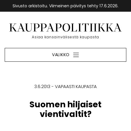
Sivusto arkistoitu. Viimeinen päivitys tehty 17.6.2026.
Siirry
sisältöön
Etusivu
Asiaa kansainvälisestä kaupasta
VALIKKO
3.6.2013
VAPAASTI KAUPASTA
Suomen hiljaiset
vientivaltit?