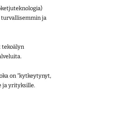
oketjuteknologia)
turvallisemmin ja
t tekoälyn
lveluita.
ka on ”kytkeytynyt,
 ja yrityksille.