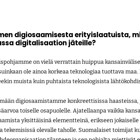
men digiosaamisesta erityislaatuista, 
ssa digitalisaation jäteille?
pohjamme on vielä verrattain huippua kansainvälises
uinkaan ole ainoa korkeaa teknologiaa tuottava maa.
eekin muista kuin puhtaista teknologisista lähtökohdi
än digiosaamistamme konkreettisissa haasteissa, jo
arvoa toiselle osapuolelle. Ajatellaanpa vaikka kansal
amista yksittäisinä elementteinä, erikseen jokaiselle
 tekemisissä olevalle taholle. Suomalaiset toimijat k
hdeorganisaation tilanteen ja sen pohjalta miettivät er