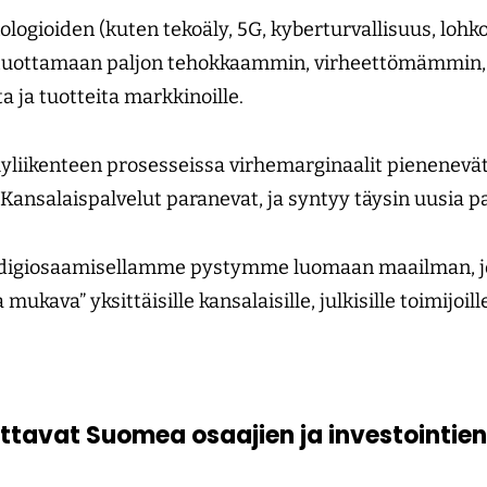
logioiden (kuten tekoäly, 5G, kyberturvallisuus, lohk
uottamaan paljon tehokkaammin, virheettömämmin, 
 ja tuotteita markkinoille.
lyliikenteen prosesseissa virhemarginaalit pienenevä
ansalaispalvelut paranevat, ja syntyy täysin uusia pa
ä digiosaamisellamme pystymme luomaan maailman, jo
 mukava” yksittäisille kansalaisille, julkisille toimijoille
uttavat Suomea osaajien ja investointien