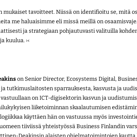
n mukaiset tavoitteet. Niissä on identifioitu se, mitä o
lueita me haluaisimme eli missä meillä on osaamisvaje
attisesti ja strategiaan pohjautuvasti valituilla kohde
a kuulua. ›‹
eakins
on Senior Director, Ecosystems Digital, Busine
 ja tutkimuslaitosten sparrauksesta, kasvusta ja uudi
n vastuullaan on ICT-digisektorin kasvun ja uudistum
pailukykyisen liiketoiminnan skaalautumisen edistämin
logiikkaa käyttäen hän on vastuussa myös investointi
omeen tiiviissä yhteistyössä Business Finlandin varsi
ttinen-Deakinsin alaisten ohjelmatoimintojen kautta