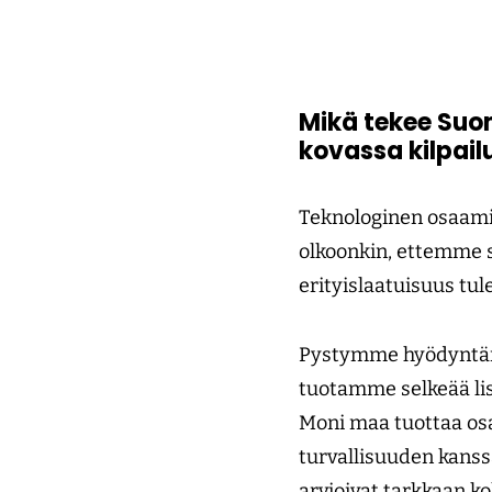
Mikä tekee Suo
kovassa kilpailu
Teknologinen osaamis
olkoonkin, ettemme s
erityislaatuisuus tul
Pystymme hyödyntämä
tuotamme selkeää lisä
Moni maa tuottaa osa
turvallisuuden kanssa
arvioivat tarkkaan ko