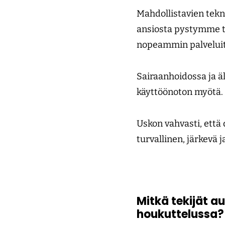
Mahdollistavien tekno
ansiosta pystymme t
nopeammin palveluita
Sairaanhoidossa ja ä
käyttöönoton myötä. K
Uskon vahvasti, ett
turvallinen, järkevä ja
Mitkä tekijät a
houkuttelussa?