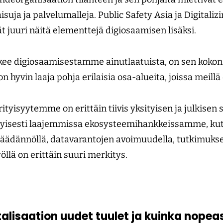
suja ja palvelumalleja. Public Safety Asia ja Digitaliz
 juuri näitä elementtejä digiosaamisen lisäksi.
kee digiosaamisestamme ainutlaatuista, on sen kokona
on hyvin laaja pohja erilaisia osa-alueita, joissa meill
rityisyytemme on erittäin tiivis yksityisen ja julkisen 
rityisesti laajemmissa ekosysteemihankkeissamme, ku
nsäädännöllä, datavarantojen avoimuudella, tutkimukse
öllä on erittäin suuri merkitys.
talisaation uudet tuulet ja kuinka nopea