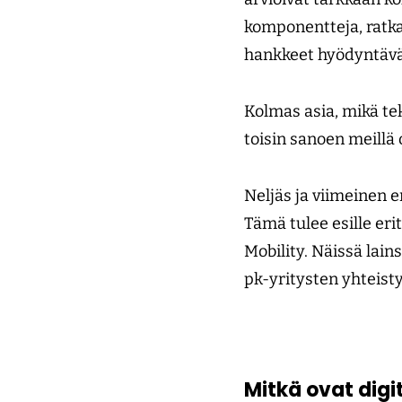
komponentteja, ratkai
hankkeet hyödyntävät
Kolmas asia, mikä te
toisin sanoen meillä 
Neljäs ja viimeinen e
Tämä tulee esille e
Mobility. Näissä lai
pk-yritysten yhteisty
Mitkä ovat digi