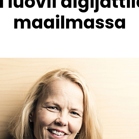
luovii digijätti
maailmassa