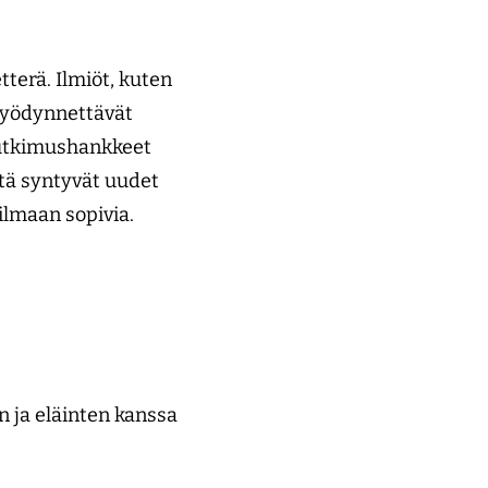
tterä. Ilmiöt, kuten
 hyödynnettävät
 tutkimushankkeet
stä syntyvät uudet
ilmaan sopivia.
 ja eläinten kanssa