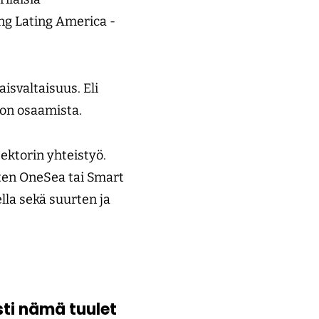
ing Lating America -
isvaltaisuus. Eli
ä on osaamista.
sektorin yhteistyö.
ten OneSea tai Smart
lla sekä suurten ja
sti nämä tuulet