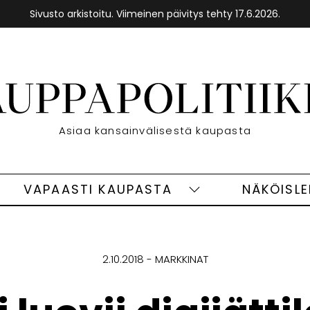
Sivusto arkistoitu. Viimeinen päivitys tehty 17.6.2026.
Etusivu
Asiaa kansainvälisestä kaupasta
VAPAASTI KAUPASTA
NÄKÖISL
eet
Vapaasti
ivut
kaupasta
alasivut
2.10.2018
MARKKINAT