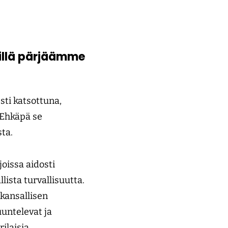
millä pärjäämme
ti katsottuna,
 Ehkäpä se
sta.
issa aidosti
lista turvallisuutta.
 kansallisen
uuntelevat ja
ilaisia