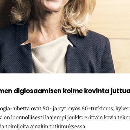
en digiosaamisen kolme kovinta juttua 
ogia-aihetta ovat 5G- ja nyt myös 6G-tutkimus, kyber
i on luonnollisesti laajempi joukko erittäin kovia tekno
ia toimijoita ainakin tutkimuksessa.