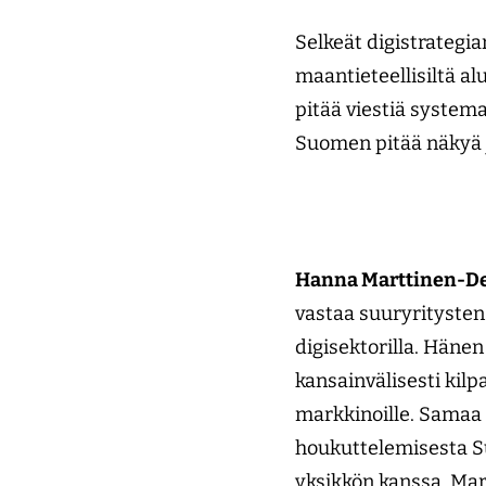
Selkeät digistrategia
maantieteellisiltä a
pitää viestiä systema
Suomen pitää näkyä j
Hanna Marttinen-D
vastaa suuryritysten
digisektorilla. Häne
kansainvälisesti kil
markkinoille. Samaa 
houkuttelemisesta Su
yksikkön kanssa. Mar