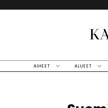
Siirry
sisältöön
AIHEET
ALUEET
Aiheet
Alu
alasivut
alas