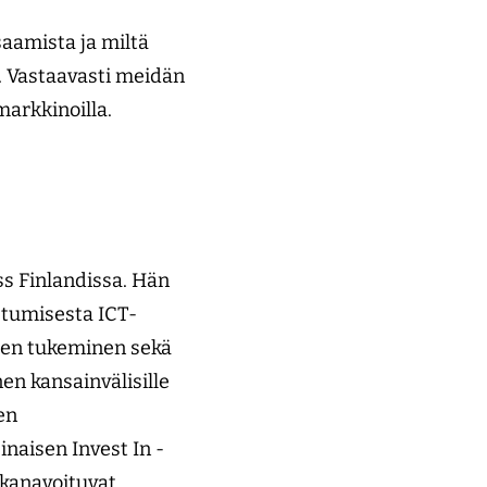
saamista ja miltä
. Vastaavasti meidän
markkinoilla.
ss Finlandissa. Hän
stumisesta ICT-
isen tukeminen sekä
en kansainvälisille
en
naisen Invest In -
 kanavoituvat