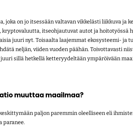
joka on jo itsessään valtavan vikkelästi liikkuva ja ke
, kryptovaluutta, itseohjautuvat autot ja hoitotyössä
taisia juuri nyt. Toisaalta laajemmat ekosysteemi- ja
hdätä neljän, viiden vuoden päähän. Toivottavasti nii
t juuri sillä hetkellä ketteryydeltään ympäröivään maa
saatio muuttaa maailmaa?
skittymään paljon paremmin oleelliseen eli ihmisten
a paranee.