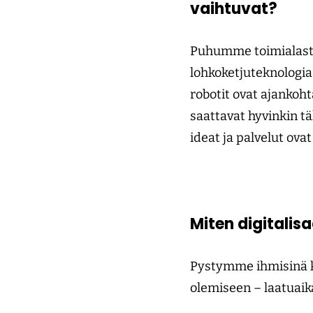
vaihtuvat?
Puhumme toimialasta, 
lohkoketjuteknologia
robotit ovat ajankoh
saattavat hyvinkin tä
ideat ja palvelut ova
Miten digitali
Pystymme ihmisinä ke
olemiseen – laatuaik