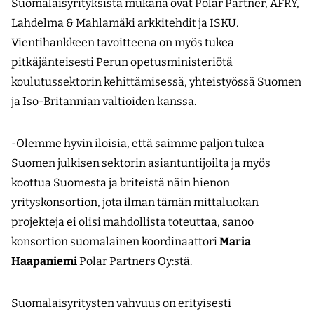
Suomalaisyrityksistä mukana ovat Polar Partner, AFRY,
Lahdelma & Mahlamäki arkkitehdit ja ISKU.
Vientihankkeen tavoitteena on myös tukea
pitkäjänteisesti Perun opetusministeriötä
koulutussektorin kehittämisessä, yhteistyössä Suomen
ja Iso-Britannian valtioiden kanssa.
-Olemme hyvin iloisia, että saimme paljon tukea
Suomen julkisen sektorin asiantuntijoilta ja myös
koottua Suomesta ja briteistä näin hienon
yrityskonsortion, jota ilman tämän mittaluokan
projekteja ei olisi mahdollista toteuttaa, sanoo
konsortion suomalainen koordinaattori
Maria
Haapaniemi
Polar Partners Oy:stä.
Suomalaisyritysten vahvuus on erityisesti