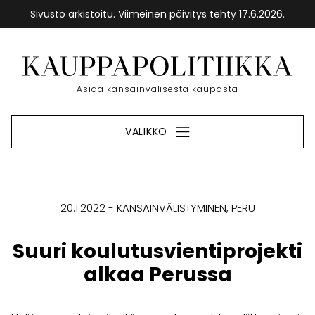
Sivusto arkistoitu. Viimeinen päivitys tehty 17.6.2026.
Siirry
sisältöön
Etusivu
Asiaa kansainvälisestä kaupasta
VALIKKO
20.1.2022
KANSAINVÄLISTYMINEN
PERU
Suuri koulutusvientiprojekti
alkaa Perussa