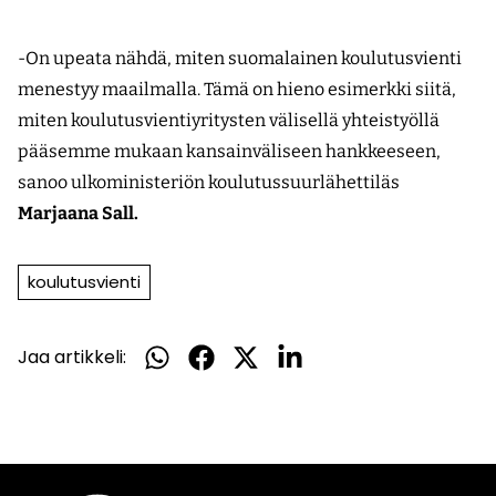
-On upeata nähdä, miten suomalainen koulutusvienti
menestyy maailmalla. Tämä on hieno esimerkki siitä,
miten koulutusvientiyritysten välisellä yhteistyöllä
pääsemme mukaan kansainväliseen hankkeeseen,
sanoo ulkoministeriön koulutussuurlähettiläs
Marjaana Sall.
koulutusvienti
Jaa artikkeli:
Jaa
Jaa
Jaa
Jaa
WhatsApissa
Facebookissa
Twitterissä
LinkedInissä