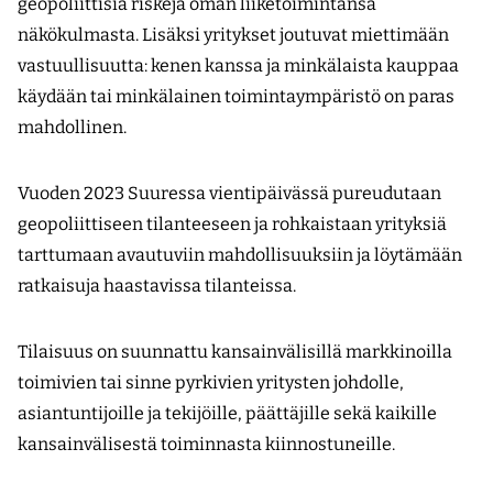
geopoliittisia riskejä oman liiketoimintansa
näkökulmasta. Lisäksi yritykset joutuvat miettimään
vastuullisuutta: kenen kanssa ja minkälaista kauppaa
käydään tai minkälainen toimintaympäristö on paras
mahdollinen.
Vuoden 2023 Suuressa vientipäivässä pureudutaan
geopoliittiseen tilanteeseen ja rohkaistaan yrityksiä
tarttumaan avautuviin mahdollisuuksiin ja löytämään
ratkaisuja haastavissa tilanteissa.
Tilaisuus on suunnattu kansainvälisillä markkinoilla
toimivien tai sinne pyrkivien yritysten johdolle,
asiantuntijoille ja tekijöille, päättäjille sekä kaikille
kansainvälisestä toiminnasta kiinnostuneille.