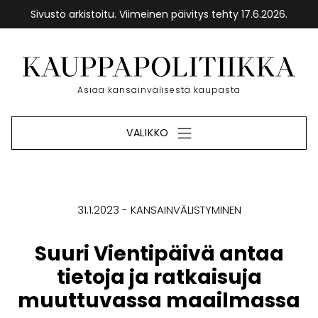
Sivusto arkistoitu. Viimeinen päivitys tehty 17.6.2026.
Siirry
sisältöön
Etusivu
Asiaa kansainvälisestä kaupasta
VALIKKO
31.1.2023
KANSAINVÄLISTYMINEN
Suuri Vientipäivä antaa
tietoja ja ratkaisuja
muuttuvassa maailmassa