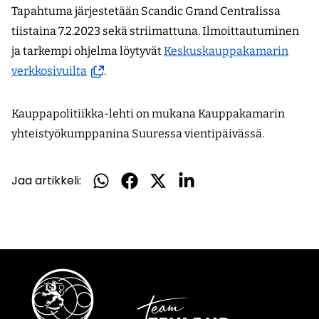
Tapahtuma järjestetään Scandic Grand Centralissa
tiistaina 7.2.2023 sekä striimattuna. Ilmoittautuminen
ja tarkempi ohjelma löytyvät
Keskuskauppakamarin
(avautuu
verkkosivuilta
.
uuteen
ikkunaan,
Kauppapolitiikka-lehti on mukana Kauppakamarin
siirryt
yhteistyökumppanina Suuressa vientipäivässä.
toiseen
palveluun)
Jaa artikkeli:
Jaa
Jaa
Jaa
Jaa
WhatsApissa
Facebookissa
Twitterissä
LinkedInissä