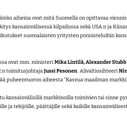
ivän aiheina ovat mitä Suomella on opittavaa viennist
itys kansainvälisessä kilpailussa sekä USA:n ja Kiina
ikutukset suomalaisten yritysten ponnisteluihin kansa
sa ovat mm. ministeri
Mika Lintilä, Alexander Stubb
:n toimitusjohtaja
Jussi Pesonen
. Alivaltiosihteeri
Nin
itää puheenvuoron aiheesta ”Kasvua maailman markkin
u kansainvälisillä markkinoilla toimivien tai sinne py
ille ja tekijöille, päättäjille sekä kaikille kansainvälis