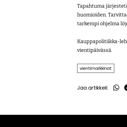
Tapahtuma järjestetä
huomioiden. Tarvitta
tarkempi ohjelma lö
Kauppapolitiikka-l
vientipäivässä.
vientimarkkinat
Jaa artikkeli:
Jaa
What
F