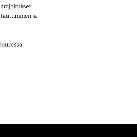
arajoitukset
ttautuminen ja
Suuressa
)