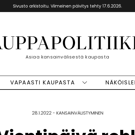
Sivusto arkistoitu. Viimeinen päivitys tehty 17.6.2026.
Etusivu
Asiaa kansainvälisestä kaupasta
VAPAASTI KAUPASTA
NÄKÖISL
eet
Vapaasti
ivut
kaupasta
alasivut
28.1.2022
KANSAINVÄLISTYMINEN