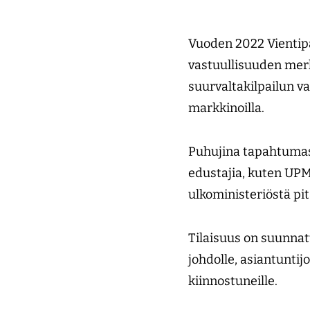
Vuoden 2022 Vientipä
vastuullisuuden merk
suurvaltakilpailun va
markkinoilla.
Puhujina tapahtumas
edustajia, kuten UPM
ulkoministeriöstä p
Tilaisuus on suunnatt
johdolle, asiantuntijo
kiinnostuneille.