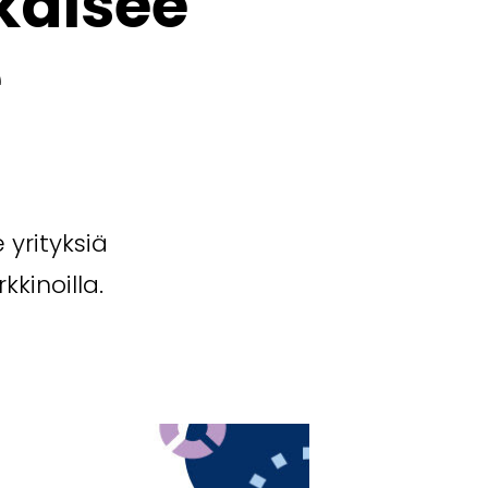
kaisee
e
yrityksiä
kinoilla.