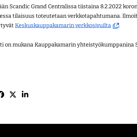
än Scandic Grand Centralissa tiistaina 8.2.2022 koron
essa tilaisuus toteutetaan verkkotapahtumana. Ilmoi
(avautuu
ytyvät
Keskuskauppakamarin verkkosivuilta
.
uuteen
ikkunaan,
ehti on mukana Kauppakamarin yhteistyökumppanina 
siirryt
toiseen
palveluun
Jaa
Jaa
Jaa
sApissa
acebookissa
Twitterissä
LinkedInissä