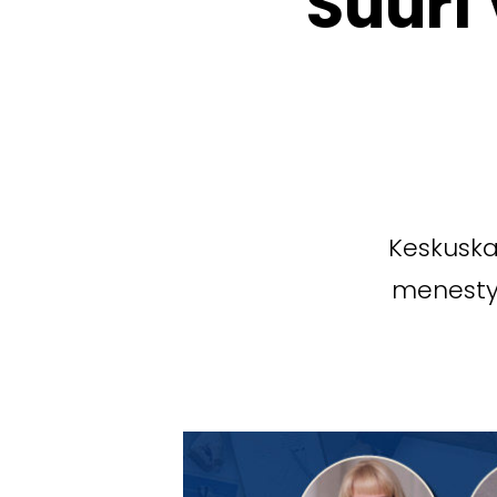
Suuri
Keskuska
menestym