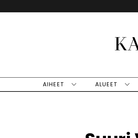
Siirry
sisältöön
AIHEET
ALUEET
Aiheet
Alu
alasivut
alas