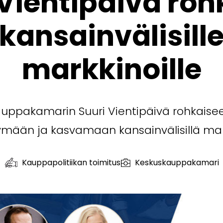
 Vientipäivä roh
kansainvälisill
markkinoille
uppakamarin Suuri Vientipäivä rohkaisee 
ään ja kasvamaan kansainvälisillä mark
Kauppapolitiikan toimitus
Keskuskauppakamari