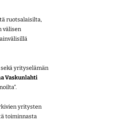
ä ruotsalaisilta,
n välisen
invälisillä
sekä yrityselämän
a Vaskunlahti
oilta”.
rkivien yritysten
estä toiminnasta