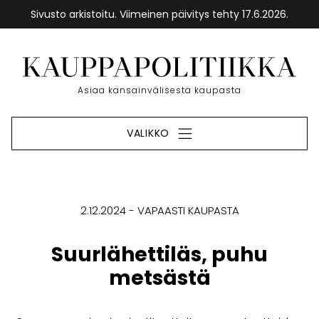
Sivusto arkistoitu. Viimeinen päivitys tehty 17.6.2026.
Siirry
sisältöön
Etusivu
Asiaa kansainvälisestä kaupasta
VALIKKO
2.12.2024
VAPAASTI KAUPASTA
Suurlähettiläs, puhu
metsästä