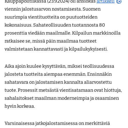
(avau
Kauppapolitiikassa (23.9.2024) oli ansiokas
artikkeli
uutee
viennin jalostusarvon nostamisesta. Suomen
ikkun
suurimpia vientituotteita on puutuotteiden
kokonaisuus. Sahateollisuuden tuotannosta 80
prosenttia viedään maailmalle. Kilpailun markkinoilla
ratkaisee se, missä päin maailmaa tuotteet
valmistetaan kannattavasti ja kilpailukykyisesti.
Aika ajoin kuulee kysyttävän, miksei teollisuudessa
jalosteta tuotteita aiempaa enemmän. Ensinnäkin
sahatavara on jalostamisen kannalta aliarvostettu
tuote. Prosessit metsästä vientisatamaan ovat hiottuja,
sahalaitokset maailman moderneimpia ja osaaminen
hyvin korkeaa.
Varsinaisessa jatkojalostamisessa on merkittäviä