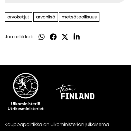
arvoketjut
arvonlisä
metsäteollisuus
Jaa artikkeli:
Jaa
Jaa
Jaa
Jaa
WhatsApissa
Facebookissa
Twitterissä
LinkedInissä
Kauppapolitiikka on ulkoministeriön julkaisema