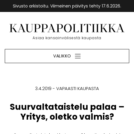
Sivusto arkistoitu. Viimeinen päivitys tehty 17.6.2026.
Siirry
sisältöön
Etusivu
Asiaa kansainvälisestä kaupasta
VALIKKO
3.4.2019
VAPAASTI KAUPASTA
Suurvaltataistelu palaa –
Yritys, oletko valmis?