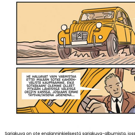
Sarjakuva on ote englanninkielisestä sarjakuva-albumista, j