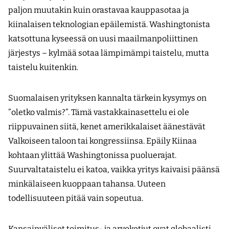
paljon muutakin kuin orastavaa kauppasotaa ja
kiinalaisen teknologian epäilemistä. Washingtonista
katsottuna kyseessä on uusi maailmanpoliittinen
järjestys – kylmää sotaa lämpimämpi taistelu, mutta
taistelu kuitenkin.
Suomalaisen yrityksen kannalta tärkein kysymys on
”oletko valmis?”. Tämä vastakkainasettelu ei ole
riippuvainen siitä, kenet amerikkalaiset äänestävät
Valkoiseen taloon tai kongressiinsa. Epäily Kiinaa
kohtaan ylittää Washingtonissa puoluerajat.
Suurvaltataistelu ei katoa, vaikka yritys kaivaisi päänsä
minkälaiseen kuoppaan tahansa. Uuteen
todellisuuteen pitää vain sopeutua.
Kansainväliset toimitus- ja arvoketjut ovat globaalisti