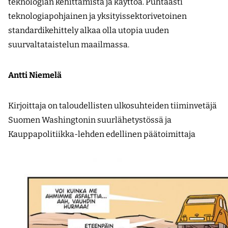
teknologian kehittämistä ja käyttöä. Puhtaasti
teknologiapohjainen ja yksityissektorivetoinen
standardikehittely alkaa olla utopia uuden
suurvaltataistelun maailmassa.
Antti Niemelä
Kirjoittaja on taloudellisten ulkosuhteiden tiiminvetäjä
Suomen Washingtonin suurlähetystössä ja
Kauppapolitiikka-lehden edellinen päätoimittaja