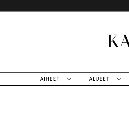
Siirry
sisältöön
AIHEET
ALUEET
Aiheet
Alu
alasivut
alas