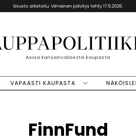
Sivusto arkistoitu. Viimeinen päivitys tehty 17.6.2026.
Etusivu
Asiaa kansainvälisestä kaupasta
VAPAASTI KAUPASTA
NÄKÖISL
eet
Vapaasti
ivut
kaupasta
alasivut
FinnFund