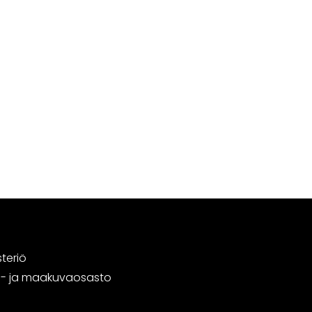
steriö
tä- ja maakuvaosasto