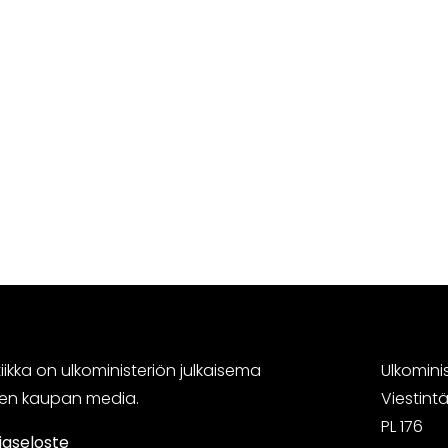
ikka on ulkoministeriön julkaisema
Ulkomini
sen kaupan media.
Viestin
PL 176
jaseloste