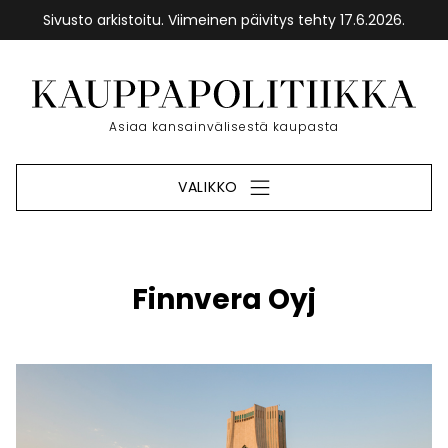
Sivusto arkistoitu. Viimeinen päivitys tehty 17.6.2026.
Siirry
sisältöön
Etusivu
Asiaa kansainvälisestä kaupasta
VALIKKO
Finnvera Oyj