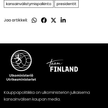
palvelu
kansainvälistymis­palkinto
presidentit
Jaa artikkeli:
Jaa
Jaa
Jaa
Jaa
WhatsApissa
Facebookissa
Twitterissä
LinkedInissä
Kauppapolitiikka on ulkoministeriön julkaisema
kansainvälisen kaupan media.