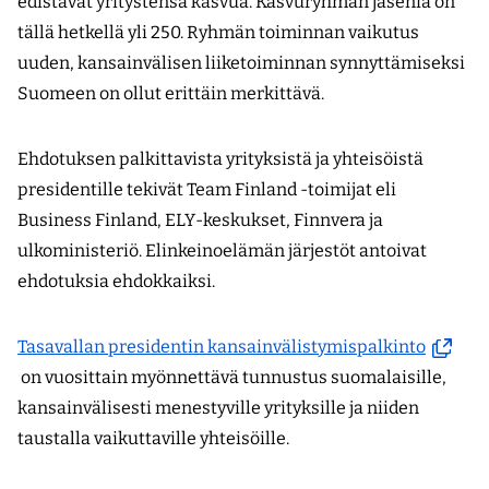
edistävät yritystensä kasvua. Kasvuryhmän jäseniä on
tällä hetkellä yli 250. Ryhmän toiminnan vaikutus
uuden, kansainvälisen liiketoiminnan synnyttämiseksi
Suomeen on ollut erittäin merkittävä.
Ehdotuksen palkittavista yrityksistä ja yhteisöistä
presidentille tekivät Team Finland -toimijat eli
Business Finland, ELY-keskukset, Finnvera ja
ulkoministeriö. Elinkeinoelämän järjestöt antoivat
ehdotuksia ehdokkaiksi.
(avautu
Tasavallan presidentin kansainvälistymispalkinto
uuteen
on vuosittain myönnettävä tunnustus suomalaisille,
ikkunaa
kansainvälisesti menestyville yrityksille ja niiden
siirryt
taustalla vaikuttaville yhteisöille.
toiseen