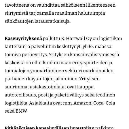
tavoitteena on vauhdittaa sähköiseen liikenteeseen
siirtymistä tarjoamalla maailman halutuimpia
sähköautojen latausratkaisuja.
Kasvuyrityksenä
palkittu K. Hartwall Oy on logistiikan
laitteisiin ja palveluihin keskittynyt, yli 65 maassa
toimiva perheyritys. Yrityksen kansainvälistymisessä
keskeistä on ollut kunkin maan erityispiirteiden ja
toimialojen ymmärtäminen sekä eri markkinoiden
parhaiden käytäntöjen jakaminen. Yrityksen
suurimmat asiakastoimialat ovat kauppa,
autoteollisuus, posti ja pakettivälitys sekä teollinen
logistiikka. Asiakkaita ovat mm. Amazon, Coca-Cola
sekä BMW.
Pitkäaikaisen kansainvälisen investoija
n
palkinto