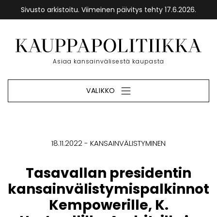
Sivusto arkistoitu. Viimeinen päivitys tehty 17.6.2026.
Siirry
sisältöön
Etusivu
Asiaa kansainvälisestä kaupasta
VALIKKO
18.11.2022
KANSAINVÄLISTYMINEN
Tasavallan presidentin
kansainvälistymispalkinnot
Kempowerille, K.