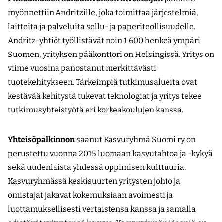
myönnettiin Andritzille, joka toimittaa järjestelmiä,
laitteita ja palveluita sellu- ja paperiteollisuudelle.
Andritz-yhtiöt työllistävät noin 1 600 henkeä ympäri
Suomen, yrityksen pääkonttori on Helsingissä. Yritys on
viime vuosina panostanut merkittävästi
tuotekehitykseen. Tärkeimpiä tutkimusalueita ovat
kestävää kehitystä tukevat teknologiat ja yritys tekee
tutkimusyhteistyötä eri korkeakoulujen kanssa.
Yhteisöpalkinnon
saanut Kasvuryhmä Suomi ry on
perustettu vuonna 2015 luomaan kasvutahtoa ja -kykyä
sekä uudenlaista yhdessä oppimisen kulttuuria.
Kasvuryhmässä keskisuurten yritysten johto ja
omistajat jakavat kokemuksiaan avoimesti ja
luottamuksellisesti vertaistensa kanssa ja samalla