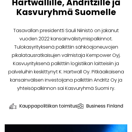
Hartwallille, Andritzille ja
Kasvuryhmä Suomelle
Tasavallan presidentti Sauli Niinistö on jakanut
vuoden 2022 kansainvälistymispalkinnot.
Tulokasyrityksenä palkittiin sähköajoneuvojen
pikalatausratkaisujen valmistaja Kempower Oyj.
Kasvuyrityksenä palkittiin logistiikan laitteisiin ja
palveluihin keskittynyt K. Hartwall Oy. Pitkäaikaisena
kansainvälisen investoijana palkittiin Andritz Oy ja
yhteisöpalkinnon sai Kasvuryhmä Suomi ry.
Kauppapolitiikan toimitus
Business Finland