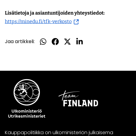
Lisätietoja ja asiantuntijoiden yhteystiedot:
(siirryt
https://minedu.fi/tfk-verkosto
toiseen
palveluun)
Jaa artikkeli:
Jaa
Jaa
Jaa
Jaa
WhatsApissa
Facebookissa
Twitterissä
LinkedInissä
Kauppapolitiikka on ulkoministeriön julkaisema