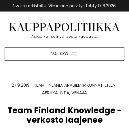
Sivusto arkistoitu. Viimeinen päivitys tehty 17.6.2026.
Siirry
sisältöön
Etusivu
Asiaa kansainvälisestä kaupasta
VALIKKO
27.9.2019
TEAM FINLAND
ARABIEMIIRIKUNNAT
ETELÄ-
AFRIKKA
INTIA
VENÄJÄ
Team Finland Knowledge -
verkosto laajenee