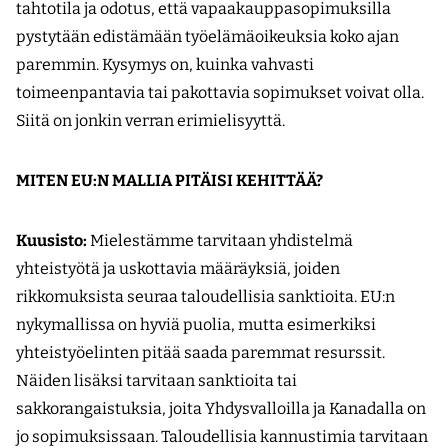
tahtotila ja odotus, että vapaakauppasopimuksilla
pystytään edistämään työelämäoikeuksia koko ajan
paremmin. Kysymys on, kuinka vahvasti
toimeenpantavia tai pakottavia sopimukset voivat olla.
Siitä on jonkin verran erimielisyyttä.
MITEN EU:N MALLIA PITÄISI KEHITTÄÄ?
Kuusisto:
Mielestämme tarvitaan yhdistelmä
yhteistyötä ja uskottavia määräyksiä, joiden
rikkomuksista seuraa taloudellisia sanktioita. EU:n
nykymallissa on hyviä puolia, mutta esimerkiksi
yhteistyöelinten pitää saada paremmat resurssit.
Näiden lisäksi tarvitaan sanktioita tai
sakkorangaistuksia, joita Yhdysvalloilla ja Kanadalla on
jo sopimuksissaan. Taloudellisia kannustimia tarvitaan