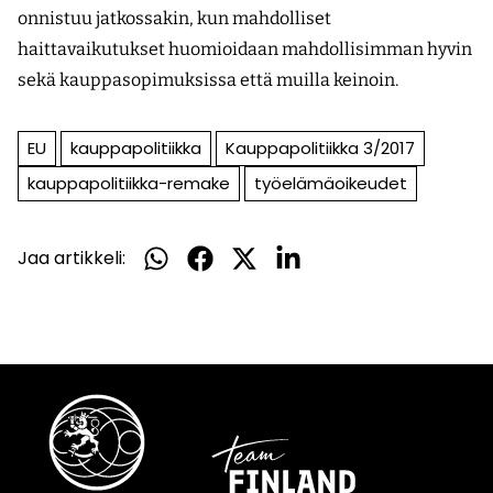
onnistuu jatkossakin, kun mahdolliset
haittavaikutukset huomioidaan mahdollisimman hyvin
sekä kauppasopimuksissa että muilla keinoin.
EU
kauppapolitiikka
Kauppapolitiikka 3/2017
kauppapolitiikka-remake
työelämäoikeudet
Jaa artikkeli:
Jaa
Jaa
Jaa
Jaa
WhatsApissa
Facebookissa
Twitterissä
LinkedInissä