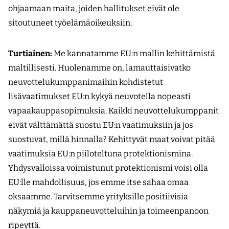
ohjaamaan maita, joiden hallitukset eivät ole
sitoutuneet työelämäoikeuksiin.
Turtiainen:
Me kannatamme EU:n mallin kehittämistä
maltillisesti. Huolenamme on, lamauttaisivatko
neuvottelukumppanimaihin kohdistetut
lisävaatimukset EU:n kykyä neuvotella nopeasti
vapaakauppasopimuksia. Kaikki neuvottelukumppanit
eivät välttämättä suostu EU:n vaatimuksiin ja jos
suostuvat, millä hinnalla? Kehittyvät maat voivat pitää
vaatimuksia EU:n piiloteltuna protektionismina.
Yhdysvalloissa voimistunut protektionismi voisi olla
EU:lle mahdollisuus, jos emme itse sahaa omaa
oksaamme. Tarvitsemme yrityksille positiivisia
näkymiä ja kauppaneuvotteluihin ja toimeenpanoon
ripeyttä.