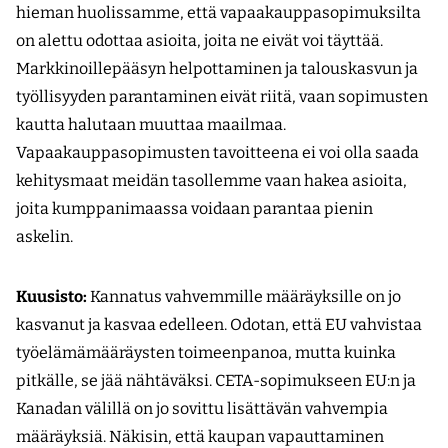
hieman huolissamme, että vapaakauppasopimuksilta
on alettu odottaa asioita, joita ne eivät voi täyttää.
Markkinoillepääsyn helpottaminen ja talouskasvun ja
työllisyyden parantaminen eivät riitä, vaan sopimusten
kautta halutaan muuttaa maailmaa.
Vapaakauppasopimusten tavoitteena ei voi olla saada
kehitysmaat meidän tasollemme vaan hakea asioita,
joita kumppanimaassa voidaan parantaa pienin
askelin.
Kuusisto:
Kannatus vahvemmille määräyksille on jo
kasvanut ja kasvaa edelleen. Odotan, että EU vahvistaa
työelämämääräysten toimeenpanoa, mutta kuinka
pitkälle, se jää nähtäväksi. CETA-sopimukseen EU:n ja
Kanadan välillä on jo sovittu lisättävän vahvempia
määräyksiä. Näkisin, että kaupan vapauttaminen