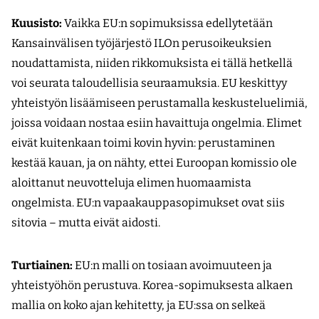
Kuusisto:
Vaikka EU:n sopimuksissa edellytetään
Kansainvälisen työjärjestö ILOn perusoikeuksien
noudattamista, niiden rikkomuksista ei tällä hetkellä
voi seurata taloudellisia seuraamuksia. EU keskittyy
yhteistyön lisäämiseen perustamalla keskusteluelimiä,
joissa voidaan nostaa esiin havaittuja ongelmia. Elimet
eivät kuitenkaan toimi kovin hyvin: perustaminen
kestää kauan, ja on nähty, ettei Euroopan komissio ole
aloittanut neuvotteluja elimen huomaamista
ongelmista. EU:n vapaakauppasopimukset ovat siis
sitovia – mutta eivät aidosti.
Turtiainen:
EU:n malli on tosiaan avoimuuteen ja
yhteistyöhön perustuva. Korea-sopimuksesta alkaen
mallia on koko ajan kehitetty, ja EU:ssa on selkeä