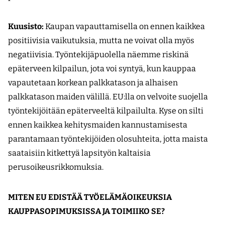
Kuusisto:
Kaupan vapauttamisella on ennen kaikkea
positiivisia vaikutuksia, mutta ne voivat olla myös
negatiivisia. Työntekijäpuolella näemme riskinä
epäterveen kilpailun, jota voi syntyä, kun kauppaa
vapautetaan korkean palkkatason ja alhaisen
palkkatason maiden välillä. EU:lla on velvoite suojella
työntekijöitään epäterveeltä kilpailulta. Kyse on silti
ennen kaikkea kehitysmaiden kannustamisesta
parantamaan työntekijöiden olosuhteita, jotta maista
saataisiin kitkettyä lapsityön kaltaisia
perusoikeusrikkomuksia.
MITEN EU EDISTÄÄ TYÖELÄMÄOIKEUKSIA
KAUPPASOPIMUKSISSA JA TOIMIIKO SE?