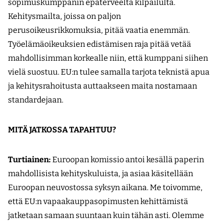
sopimuskumppanin epäterveeltä kilpailulta.
Kehitysmailta, joissa on paljon
perusoikeusrikkomuksia, pitää vaatia enemmän.
Työelämäoikeuksien edistämisen raja pitää vetää
mahdollisimman korkealle niin, että kumppani siihen
vielä suostuu. EU:n tulee samalla tarjota teknistä apua
ja kehitysrahoitusta auttaakseen maita nostamaan
standardejaan.
MITÄ JATKOSSA TAPAHTUU?
Turtiainen:
Euroopan komissio antoi kesällä paperin
mahdollisista kehityskuluista, ja asiaa käsitellään
Euroopan neuvostossa syksyn aikana. Me toivomme,
että EU:n vapaakauppasopimusten kehittämistä
jatketaan samaan suuntaan kuin tähän asti. Olemme