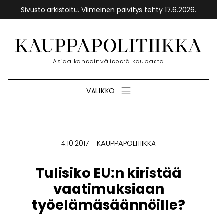
Sivusto arkistoitu. Viimeinen päivitys tehty 17.6.2026.
Siirry
sisältöön
Etusivu
Asiaa kansainvälisestä kaupasta
VALIKKO
4.10.2017
KAUPPAPOLITIIKKA
Tulisiko EU:n kiristää
vaatimuksiaan
työelämäsäännöille?