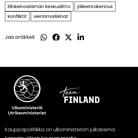
Elinkeinoelämän keskusliitto
jälleenrakennus
konfliktit
vientimarkkinat
Jaa artikkeli:
Jaa
Jaa
Jaa
Jaa
WhatsApissa
Facebookissa
Twitterissä
LinkedInissä
Kauppapolitiikka on ulkoministeriön julkaisema