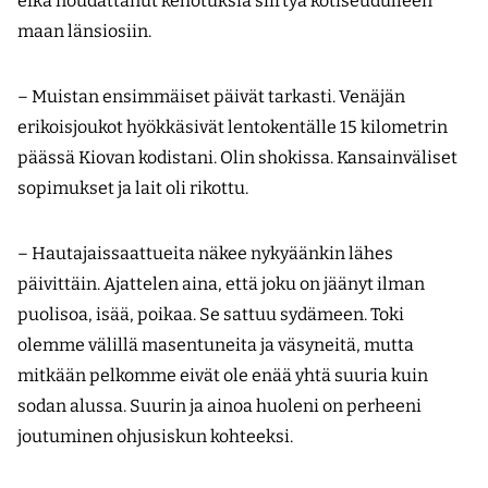
eikä noudattanut kehotuksia siirtyä kotiseudulleen
maan länsiosiin.
– Muistan ensimmäiset päivät tarkasti. Venäjän
erikoisjoukot hyökkäsivät lentokentälle 15 kilometrin
päässä Kiovan kodistani. Olin shokissa. Kansainväliset
sopimukset ja lait oli rikottu.
– Hautajaissaattueita näkee nykyäänkin lähes
päivittäin. Ajattelen aina, että joku on jäänyt ilman
puolisoa, isää, poikaa. Se sattuu sydämeen. Toki
olemme välillä masentuneita ja väsyneitä, mutta
mitkään pelkomme eivät ole enää yhtä suuria kuin
sodan alussa. Suurin ja ainoa huoleni on perheeni
joutuminen ohjusiskun kohteeksi.