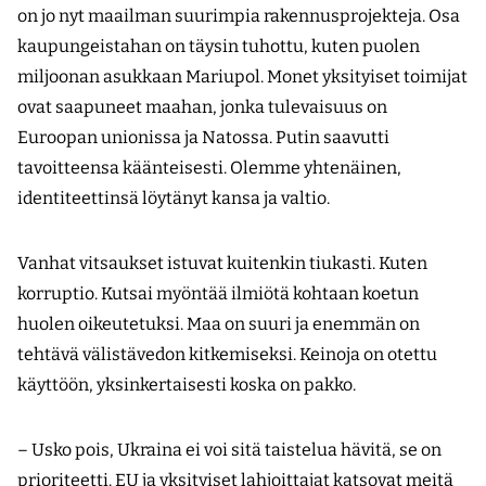
on jo nyt maailman suurimpia rakennusprojekteja. Osa
kaupungeistahan on täysin tuhottu, kuten puolen
miljoonan asukkaan Mariupol. Monet yksityiset toimijat
ovat saapuneet maahan, jonka tulevaisuus on
Euroopan unionissa ja Natossa. Putin saavutti
tavoitteensa käänteisesti. Olemme yhtenäinen,
identiteettinsä löytänyt kansa ja valtio.
Vanhat vitsaukset istuvat kuitenkin tiukasti. Kuten
korruptio. Kutsai myöntää ilmiötä kohtaan koetun
huolen oikeutetuksi. Maa on suuri ja enemmän on
tehtävä välistävedon kitkemiseksi. Keinoja on otettu
käyttöön, yksinkertaisesti koska on pakko.
– Usko pois, Ukraina ei voi sitä taistelua hävitä, se on
prioriteetti. EU ja yksityiset lahjoittajat katsovat meitä