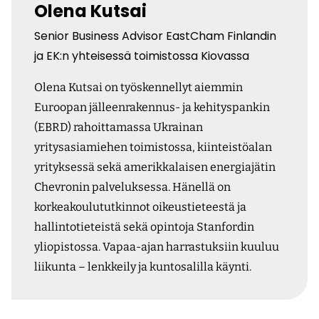
Olena Kutsai
Senior Business Advisor EastCham Finlandin
ja EK:n yhteisessä toimistossa Kiovassa
Olena Kutsai on työskennellyt aiemmin
Euroopan jälleenrakennus- ja kehityspankin
(EBRD) rahoittamassa Ukrainan
yritysasiamiehen toimistossa, kiinteistöalan
yrityksessä sekä amerikkalaisen energia­jätin
Chevronin palveluksessa. Hänellä on
korkeakoulututkinnot oikeustieteestä ja
hallintotieteistä sekä opintoja Stanfordin
yliopistossa. Vapaa-ajan harrastuksiin kuuluu
liikunta – lenkkeily ja kuntosalilla käynti.