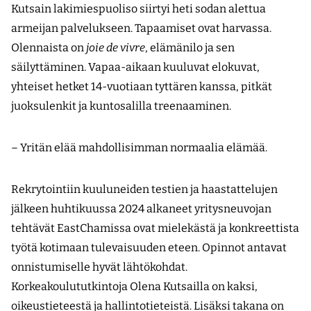
Kutsain lakimiespuoliso siirtyi heti sodan alettua
armeijan palvelukseen. Tapaamiset ovat harvassa.
Olennaista on
joie de vivre
, elämänilo ja sen
säilyttäminen. Vapaa-aikaan kuuluvat elokuvat,
yhteiset hetket 14-vuotiaan tyttären kanssa, pitkät
juoksulenkit ja kuntosalilla treenaaminen.
– Yritän elää mahdollisimman normaalia elämää.
Rekrytointiin kuuluneiden testien ja haastattelujen
jälkeen huhtikuussa 2024 alkaneet yritysneuvojan
tehtävät EastChamissa ovat mielekästä ja konkreettista
työtä kotimaan tulevaisuuden eteen. Opinnot antavat
onnistumiselle hyvät lähtökohdat.
Korkeakoulututkintoja Olena Kutsailla on kaksi,
oikeustieteestä ja hallintotieteistä. Lisäksi takana on