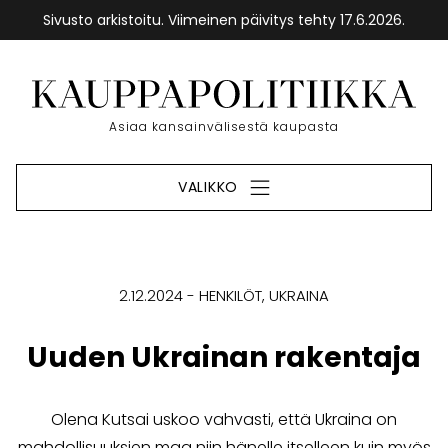
Sivusto arkistoitu. Viimeinen päivitys tehty 17.6.2026.
Siirry
sisältöön
Etusivu
Asiaa kansainvälisestä kaupasta
VALIKKO
2.12.2024
HENKILÖT
UKRAINA
Uuden Ukrainan rakentaja
Olena Kutsai uskoo vahvasti, että Ukraina on
mahdollisuuksien maa niin hänelle itselleen kuin myös