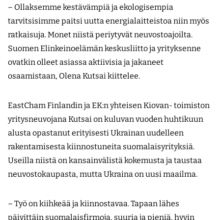
– Ollaksemme kestävämpiä ja ekologisempia
tarvitsisimme paitsi uutta energialaitteistoa niin myös
ratkaisuja. Monet niistä periytyvät neuvostoajoilta.
Suomen Elinkeinoelämän keskusliitto ja yrityksenne
ovatkin olleet asiassa aktiivisia ja jakaneet
osaamistaan, Olena Kutsai kiittelee.
EastCham Finlandin ja EK:n yhteisen Kiovan- toimiston
yritysneuvojana Kutsai on kuluvan vuoden huhtikuun
alusta opastanut erityisesti Ukrainan uudelleen
rakentamisesta kiinnostuneita suomalaisyrityksiä.
Useilla niistä on kansainvälistä kokemusta ja taustaa
neuvostokaupasta, mutta Ukraina on uusi maailma.
– Työ on kiihkeää ja kiinnostavaa. Tapaan lähes
päivittäin suomalaisfirmoja, suuria ja pieniä, hyvin