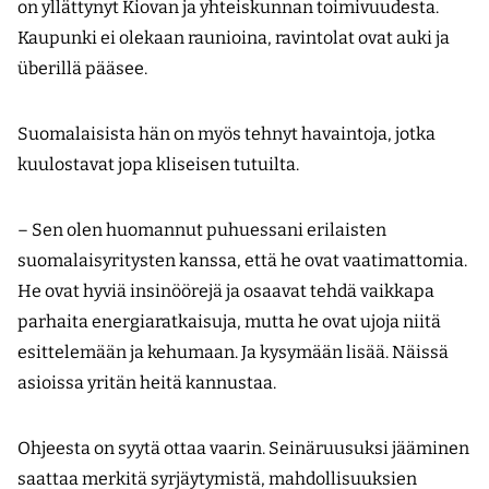
on yllättynyt Kiovan ja yhteiskunnan toimivuudesta.
Kaupunki ei olekaan raunioina, ravintolat ovat auki ja
überillä pääsee.
Suomalaisista hän on myös tehnyt havaintoja, jotka
kuulostavat jopa kliseisen tutuilta.
– Sen olen huomannut puhuessani erilaisten
suomalaisyritysten kanssa, että he ovat vaatimattomia.
He ovat hyviä insinöörejä ja osaavat tehdä vaikkapa
parhaita energiaratkaisuja, mutta he ovat ujoja niitä
esittelemään ja kehumaan. Ja kysymään lisää. Näissä
asioissa yritän heitä kannustaa.
Ohjeesta on syytä ottaa vaarin. Seinäruusuksi jääminen
saattaa merkitä syrjäytymistä, mahdollisuuksien