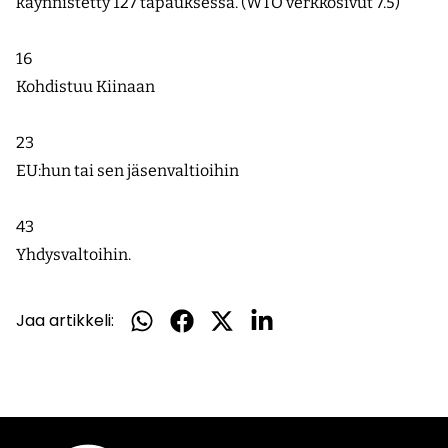
käynnistetty 127 tapauksessa. (WTO verkkosivut 7.5)
16
Kohdistuu Kiinaan
23
EU:hun tai sen jäsenvaltioihin
43
Yhdysvaltoihin.
Jaa artikkeli:
Jaa
Jaa
Jaa
Jaa
WhatsApissa
Facebookissa
Twitterissä
LinkedInissä