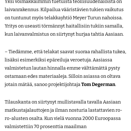
Yksi voimakkaimmin tuetuista teollisuudenaloista on
laivanrakennus. Kilpailua vääristävien tukien vaikutus
on tuntunut myös telakkayhtiö Meyer Turun nahoissa.
Yritys on useasti törmännyt haitallisiin tukiin samalla,
kun laivanvalmistus on siirtynyt hurjaa tahtia Aasiaan.
– Tiedämme, että telakat saavat suoraa rahallista tukea,
lisäksi esimerkiksi epäreiluja veroetuja. Aasias­sa
valmistetun lautan hinnalla emme välttämättä pysty
ostamaan edes materiaaleja. Silloin asiassa on oltava
jotain mätää, sanoo projektijohtaja
Tom Degerman
.
Tilauskanta on siirtynyt mullistavalla tavalla Aasiaan
matkustajalauttojen ja ilman nosturia lastattavien ro-
ro-alusten osalta. Kun vielä vuonna 2000 Euroopassa
valmistettiin 70 prosenttia maailman