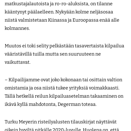
matkustajalautoista ja ro-ro-aluksista, on tilanne
kääntynyt päälaelleen. Nykyään kolme neljäsosaa
niistä valmistetaan Kiinassa ja Euroopassa enää alle
kolmannes.
Muutos ei toki selity pelkästään tasavertaista kilpailua
vääristävillä tuilla mutta sen suuruuteen ne
vaikuttavat.
– Kilpailijamme ovat joko kokonaan tai osittain valtion
omistamia ja osa niistä tukee yrityksiä voimakkaasti.
Tällä hetkellä reilun kilpailuasetelman takaaminen on
ikävä kyllä mahdotonta, Degerman toteaa.
Turku Meyerin risteilyalusten tilauskirjat näyttävät
oikein hyviltä pitkälle 2020-luvulle. Huolena on, että