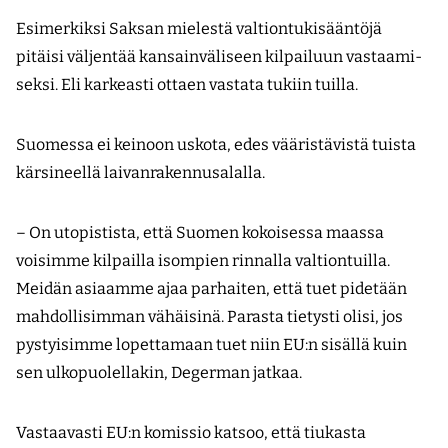
Esimerkiksi Saksan mielestä valtiontukisääntöjä
pitäisi väljentää kansainväliseen kilpailuun vastaami­
seksi. Eli karkeasti ottaen vastata tukiin tuilla.
Suomessa ei keinoon uskota, edes vääristävistä tuista
kärsineellä laivanrakennusalalla.
– On utopistista, että Suomen kokoisessa maassa
voisimme kilpailla isompien rinnalla valtiontuilla.
Meidän asiaamme ajaa parhaiten, että tuet pidetään
mahdollisimman vähäisinä. Parasta tietysti olisi, jos
pystyisimme lopettamaan tuet niin EU:n sisällä kuin
sen ulkopuolellakin, Degerman jatkaa.
Vastaavasti EU:n komissio katsoo, että tiukasta