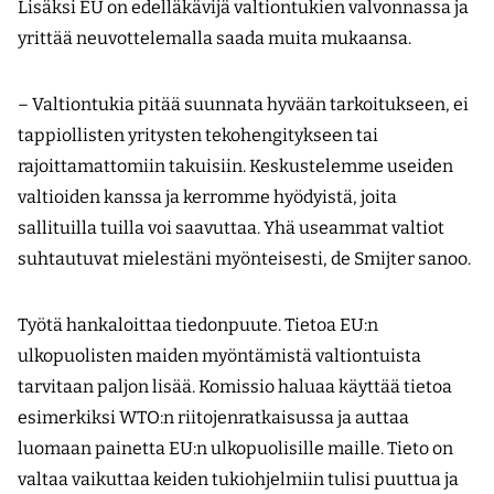
Lisäksi EU on edelläkävijä valtiontukien valvonnassa ja
yrittää neuvottelemalla saada muita mukaansa.
– Valtiontukia pitää suunnata hyvään tarkoitukseen, ei
tappiollisten yritysten tekohengitykseen tai
rajoittamattomiin takuisiin. Keskustelemme useiden
valtioiden kanssa ja kerromme hyödyistä, joita
sallituilla tuilla voi saavuttaa. Yhä useammat valtiot
suhtautuvat mielestäni myönteisesti, de Smijter sanoo.
Työtä hankaloittaa tiedonpuute. Tietoa EU:n
ulkopuolisten maiden myöntämistä valtiontuista
tarvitaan paljon lisää. Komissio haluaa käyttää tietoa
esimerkiksi WTO:n riitojenratkaisussa ja auttaa
luomaan painetta EU:n ulkopuolisille maille. Tieto on
valtaa vaikuttaa keiden tukiohjelmiin tulisi puuttua ja