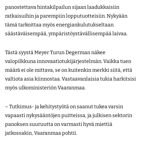
panostettava hintakilpailun sijaan laadukkaisiin
ratkaisuihin ja parempiin lopputuotteisiin. Nykyään
tämä tarkoittaa myös energiankulutukseltaan
säästäväisempää, ympäristöystävällisempää laivaa.
Tästä syystä Meyer Turun Degerman näkee
valopilkkuna innovaatiotukijärjestelmän. Vaikka tuen
määrä ei ole mittava, se on kuitenkin merkki siitä, että
valtiota asia kiinnostaa. Vastaavanlaisia tukia harkitsisi
myös ulkoministeriön Vaaranmaa.
– Tutkimus- ja kehitystyötä on saanut tukea varsin
vapaasti nykysääntöjen puitteissa, ja julkisen sektorin
panoksen suuruutta on varmasti hyvä miettiä
jatkossakin, Vaaranmaa pohtii.