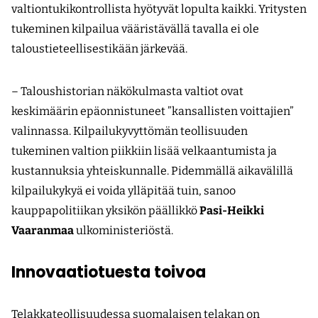
valtiontukikontrollista hyötyvät lopulta kaikki. Yritysten
tukeminen kilpailua vääristävällä tavalla ei ole
taloustieteellisestikään järkevää.
– Taloushistorian näkökulmasta valtiot ovat
keskimäärin epäonnistuneet ”kansallisten voittajien”
valinnassa. Kilpailukyvyttömän teollisuuden
tukeminen valtion piikkiin lisää velkaantumista ja
kustannuksia yhteiskunnalle. Pidemmällä aikavälillä
kilpailukykyä ei voida ylläpitää tuin, sanoo
kauppapolitiikan yksikön päällikkö
Pasi-Heikki
Vaaranmaa
ulkoministeriöstä.
Innovaatiotuesta toivoa
Telakkateollisuudessa suomalaisen telakan on