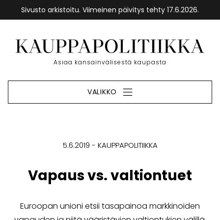
Sivusto arkistoitu. Viimeinen päivitys tehty 17.6.2026.
Siirry
sisältöön
Etusivu
Asiaa kansainvälisestä kaupasta
VALIKKO
5.6.2019
KAUPPAPOLITIIKKA
Vapaus vs. valtiontuet
Euroopan unioni etsii tasapainoa markkinoiden
vapauden ja niitä vääristävien valtiontukien välillä.