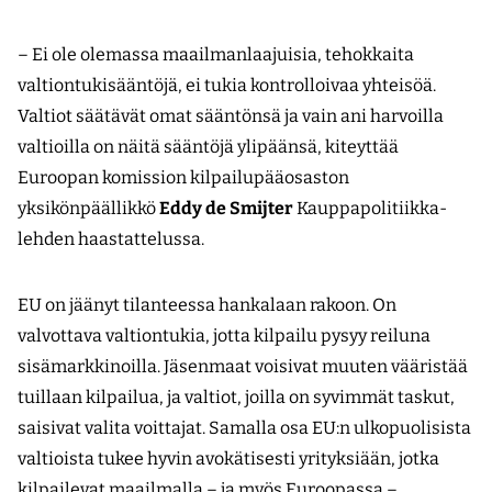
– Ei ole olemassa maailmanlaajuisia, tehokkaita
valtiontukisääntöjä, ei tukia kontrolloivaa yhteisöä.
Valtiot säätävät omat sääntönsä ja vain ani harvoilla
valtioilla on näitä sääntöjä ylipäänsä, kiteyttää
Euroopan komission kilpailupääosaston
yksikönpäällikkö
Eddy de Smijter
Kauppapolitiikka-
lehden haastattelussa.
EU on jäänyt tilanteessa hankalaan rakoon. On
valvottava valtiontukia, jotta kilpailu pysyy reiluna
sisämarkkinoilla. Jäsenmaat voisivat muuten vääristää
tuillaan kilpailua, ja valtiot, joilla on syvimmät taskut,
saisivat valita voittajat. Samalla osa EU:n ulkopuolisista
valtioista tukee hyvin avokätisesti yrityksiään, jotka
kilpailevat maailmalla – ja myös Euroopassa –