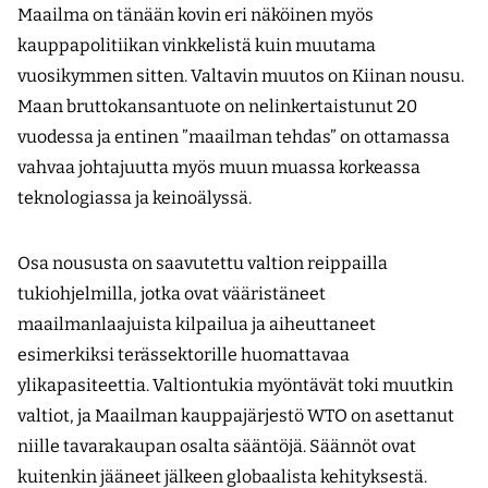
Maailma on tänään kovin eri näköinen myös
kauppapolitiikan vinkkelistä kuin muutama
vuosikymmen sitten. Valtavin muutos on Kiinan nousu.
Maan bruttokansantuote on nelinkertaistunut 20
vuodessa ja entinen ”maailman tehdas” on ottamassa
vahvaa johtajuutta myös muun muassa korkeassa
teknologiassa ja keinoälyssä.
Osa noususta on saavutettu valtion reippailla
tukiohjelmilla, jotka ovat vääristäneet
maailmanlaajuista kilpailua ja aiheuttaneet
esimerkiksi terässektorille huomattavaa
ylikapasiteettia. Valtiontukia myöntävät toki muutkin
valtiot, ja Maailman kauppajärjestö WTO on asettanut
niille tavarakaupan osalta sääntöjä. Säännöt ovat
kuitenkin jääneet jälkeen globaalista kehityksestä.