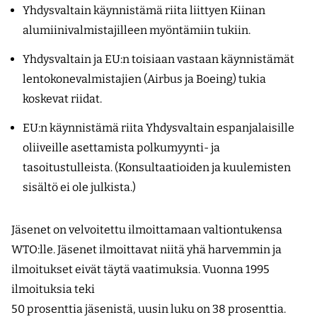
Yhdysvaltain käynnistämä riita liittyen Kiinan
alumiinivalmistajilleen myöntämiin tukiin.
Yhdysvaltain ja EU:n toisiaan vastaan käynnistämät
lentokonevalmistajien (Airbus ja Boeing) tukia
koskevat riidat.
EU:n käynnistämä riita Yhdysvaltain espanjalaisille
oliiveille asettamista polkumyynti- ja
tasoitustulleista. (Konsultaatioiden ja kuulemisten
sisältö ei ole julkista.)
Jäsenet on velvoitettu ilmoittamaan valtiontukensa
WTO:lle. Jäsenet ilmoittavat niitä yhä harvemmin ja
ilmoitukset eivät täytä vaatimuksia. Vuonna 1995
ilmoituksia teki
50 prosenttia jäsenistä, uusin luku on 38 prosenttia.