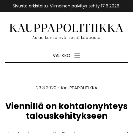
Sivusto arkistoitu. Viimeinen päivitys tehty 17.6.2026.
Siirry
sisältöön
Etusivu
Asiaa kansainvälisestä kaupasta
VALIKKO
23.3.2020
KAUPPAPOLITIIKKA
Viennillä on kohtalonyhteys
talouskehitykseen