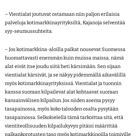
– Vientialat joutuvat ostamaan niin paljon erilaisia
palveluja kotimarkkinayrityksiltä, Kajanoja selventää
syy-seuraussuhteita.
– Jos kotimarkkina-aloilla palkat nousevat Suomessa
huomattavasti enemmän kuin muissa maissa, nämä
alat eivät itse joudu siitä heti kärsimään. Sen sijaan
vientialat kärsivät, ja se näkyy pidemmällä aikavälillä
myös kotimarkkinayrityksissä. Vientialat ja tuonnin
kanssa suoraan kilpailevat alat kohtaavat suoraan
kansainvälisen kilpailun. Jos niiden asema pysyy
tasapainossa, myös koko talouden osalta pysytään
tasapainossa. Selkokielellä tämä tarkoittaa sitä, että
vientiteollisuuden kilpailukyvyn pitäisi määrittää
palkankorotusten taso myös kotimarkkinoilla toimiville