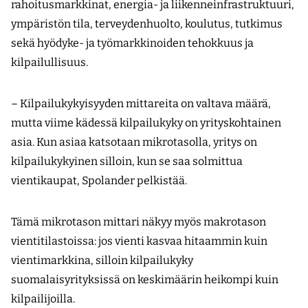
rahoitusmarkkinat, energia- ja liikenneinfrastruktuuri,
ympäristön tila, terveydenhuolto, koulutus, tutkimus
sekä hyödyke- ja työmarkkinoiden tehokkuus ja
kilpailullisuus.
– Kilpailukykyisyyden mittareita on valtava määrä,
mutta viime kädessä kilpailukyky on yrityskohtainen
asia. Kun asiaa katsotaan mikrotasolla, yritys on
kilpailukykyinen silloin, kun se saa solmittua
vientikaupat, Spolander pelkistää.
Tämä mikrotason mittari näkyy myös makrotason
vientitilastoissa: jos vienti kasvaa hitaammin kuin
vientimarkkina, silloin kilpailukyky
suomalaisyrityksissä on keskimäärin heikompi kuin
kilpailijoilla.