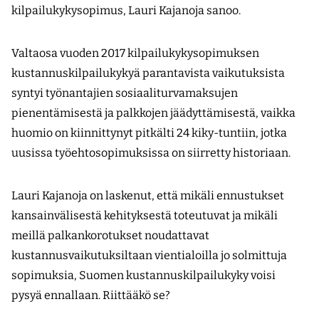
kilpailukykysopimus, Lauri Kajanoja sanoo.
Valtaosa vuoden 2017 kilpailukykysopimuksen
kustannuskilpailukykyä parantavista vaikutuksista
syntyi työnantajien sosiaaliturvamaksujen
pienentämisestä ja palkkojen jäädyttämisestä, vaikka
huomio on kiinnittynyt pitkälti 24 kiky-tuntiin, jotka
uusissa työehtosopimuksissa on siirretty historiaan.
Lauri Kajanoja on laskenut, että mikäli ennustukset
kansainvälisestä kehityksestä toteutuvat ja mikäli
meillä palkankorotukset noudattavat
kustannusvaikutuksiltaan vientialoilla jo solmittuja
sopimuksia, Suomen kustannuskilpailukyky voisi
pysyä ennallaan. Riittääkö se?