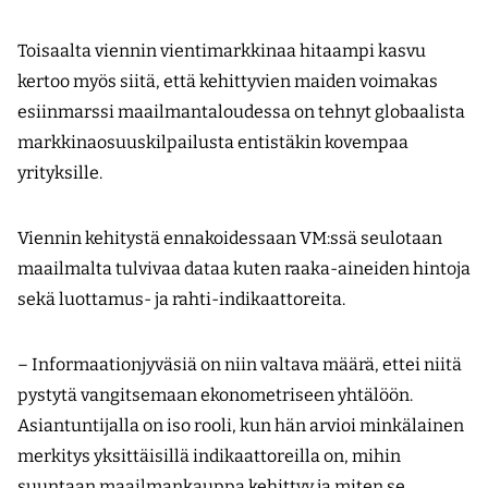
Toisaalta viennin vientimarkkinaa hitaampi kasvu
kertoo myös siitä, että kehittyvien maiden voimakas
esiinmarssi maailmantaloudessa on tehnyt globaalista
markkinaosuuskilpailusta entistäkin kovempaa
yrityksille.
Viennin kehitystä ennakoidessaan VM:ssä seulotaan
maailmalta tulvivaa dataa kuten raaka-aineiden hintoja
sekä luottamus- ja rahti-indikaattoreita.
– Informaationjyväsiä on niin valtava määrä, ettei niitä
pystytä vangitsemaan ekonometriseen yhtälöön.
Asiantuntijalla on iso rooli, kun hän arvioi minkälainen
merkitys yksittäisillä indikaattoreilla on, mihin
suuntaan maailmankauppa kehittyy ja miten se