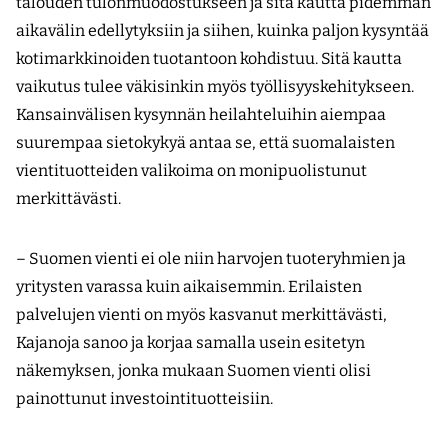
talouden tulonmuodostukseen ja sitä kautta pidemmän
aikavälin edellytyksiin ja siihen, kuinka paljon kysyntää
kotimarkkinoiden tuotantoon kohdistuu. Sitä kautta
vaikutus tulee väkisinkin myös työllisyyskehitykseen.
Kansainvälisen kysynnän heilahteluihin aiempaa
suurempaa sietokykyä antaa se, että suomalaisten
vientituotteiden valikoima on monipuolistunut
merkittävästi.
– Suomen vienti ei ole niin harvojen tuoteryhmien ja
yritysten varassa kuin aikaisemmin. Erilaisten
palvelujen vienti on myös kasvanut merkittävästi,
Kajanoja sanoo ja korjaa samalla usein esitetyn
näkemyksen, jonka mukaan Suomen vienti olisi
painottunut investointituotteisiin.