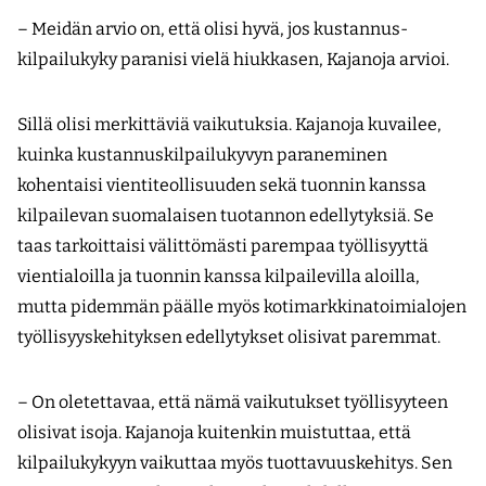
– Meidän arvio on, että olisi hyvä, jos kustannus­
kilpailukyky paranisi vielä hiukkasen, Kajanoja arvioi.
Sillä olisi merkittäviä vaikutuksia. Kajanoja kuvai­lee,
kuinka kustannuskilpailukyvyn paraneminen
kohentaisi vientiteollisuuden sekä tuonnin kanssa
kilpailevan suomalaisen tuotannon edellytyksiä. Se
taas tarkoittaisi välittömästi parempaa työllisyyttä
vientialoilla ja tuonnin kanssa kilpailevilla aloilla,
mutta pidemmän päälle myös kotimarkkinatoimi­alojen
työllisyyskehityksen edellytykset olisivat paremmat.
– On oletettavaa, että nämä vaikutukset työllisyyteen
olisivat isoja. Kajanoja kuitenkin muistuttaa, että
kilpailukykyyn vaikuttaa myös tuottavuuskehitys. Sen