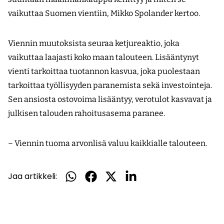
vaikuttaa Suomen vientiin, Mikko Spolander kertoo.
Viennin muutoksista seuraa ketjureaktio, joka
vaikuttaa laajasti koko maan talouteen. Lisääntynyt
vienti tarkoittaa tuotannon kasvua, joka puolestaan
tarkoittaa työllisyyden paranemista sekä investointeja.
Sen ansiosta ostovoima lisääntyy, verotulot kasvavat ja
julkisen talouden rahoitusasema paranee.
– Viennin tuoma arvonlisä valuu kaikkialle talouteen.
Jaa artikkeli:
Jaa
Jaa
Jaa
Jaa
WhatsApissa
Facebookissa
Twitterissä
LinkedInissä