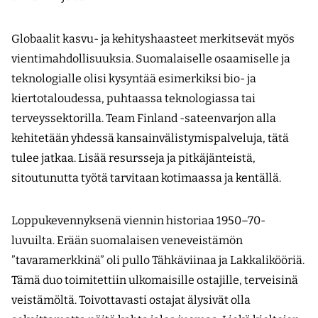
Globaalit kasvu- ja kehityshaasteet merkitsevät myös
vientimahdollisuuksia. Suomalaiselle osaamiselle ja
teknologialle olisi kysyntää esimerkiksi bio- ja
kiertotaloudessa, puhtaassa teknologiassa tai
terveyssektorilla. Team Finland -sateenvarjon alla
kehitetään yhdessä kansainvälistymispalveluja, tätä
tulee jatkaa. Lisää resursseja ja pitkäjänteistä,
sitoutunutta työtä tarvitaan kotimaassa ja kentällä.
Loppukevennyksenä viennin historiaa 1950–70-
luvuilta. Erään suomalaisen veneveistämön
”tavaramerkkinä” oli pullo Tähkäviinaa ja Lakkalikööriä.
Tämä duo toimitettiin ulkomaisille ostajille, terveisinä
veistämöltä. Toivottavasti ostajat älysivät olla