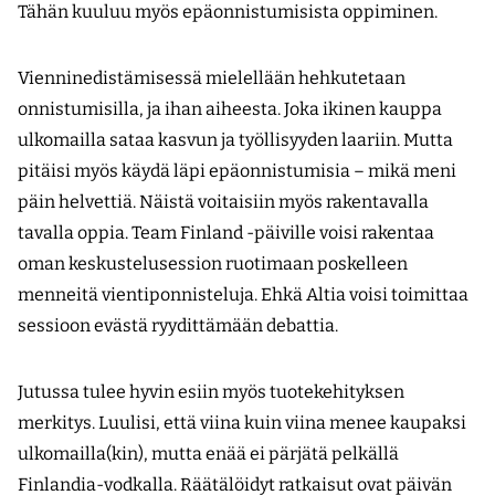
Tähän kuuluu myös epäonnistumisista oppiminen.
Vienninedistämisessä mielellään hehkutetaan
onnistumisilla, ja ihan aiheesta. Joka ikinen kauppa
ulkomailla sataa kasvun ja työllisyyden laariin. Mutta
pitäisi myös käydä läpi epäonnistumisia – mikä meni
päin helvettiä. Näistä voitaisiin myös rakentavalla
tavalla oppia. Team Finland -päiville voisi rakentaa
oman keskustelusession ruotimaan poskelleen
menneitä vientiponnisteluja. Ehkä Altia voisi toimittaa
sessioon evästä ryydittämään debattia.
Jutussa tulee hyvin esiin myös tuotekehityksen
merkitys. Luulisi, että viina kuin viina menee kaupaksi
ulkomailla(kin), mutta enää ei pärjätä pelkällä
Finlandia-vodkalla. Räätälöidyt ratkaisut ovat päivän