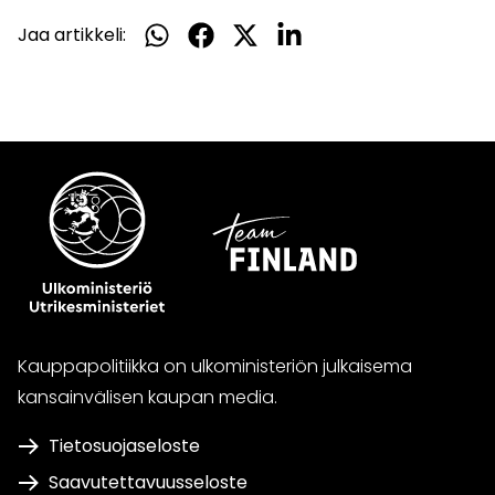
Jaa artikkeli:
Jaa
Jaa
Jaa
Jaa
WhatsApissa
Facebookissa
Twitterissä
LinkedInissä
Kauppapolitiikka on ulkoministeriön julkaisema
kansainvälisen kaupan media.
Tietosuojaseloste
Saavutettavuusseloste