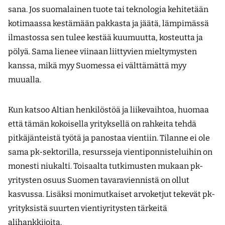
sana. Jos suomalainen tuote tai teknologia kehitetään
kotimaassa kestämään pakkasta ja jäätä, lämpimässä
ilmastossa sen tulee kestää kuumuutta, kosteutta ja
pölyä. Sama lienee viinaan liittyvien mieltymysten
kanssa, mikä myy Suomessa ei välttämättä myy
muualla.
Kun katsoo Altian henkilöstöä ja liikevaihtoa, huomaa
että tämän kokoisella yrityksellä on rahkeita tehdä
pitkäjänteistä työtä ja panostaa vientiin. Tilanne ei ole
sama pk-sektorilla, resursseja vientiponnisteluihin on
monesti niukalti. Toisaalta tutkimusten mukaan pk-
yritysten osuus Suomen tavaraviennistä on ollut
kasvussa. Lisäksi monimutkaiset arvoketjut tekevät pk-
yrityksistä suurten vientiyritysten tärkeitä
alihankkijoita.