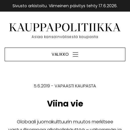
Sivusto arkistoitu. Viimeinen päivitys tehty 17.6.2026.
Siirry
sisältöön
Etusivu
Asiaa kansainvälisestä kaupasta
VALIKKO
5.6.2019
VAPAASTI KAUPASTA
Viina vie
Globaali juomakulttuurin muutos merkitsee
vastuullisempaa alkoholinkäyttöä – vähemmän ja