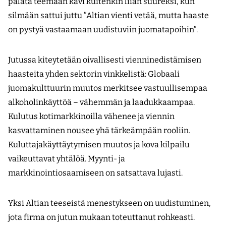
palata teemaan kävi kuitenkin liian suureksi, kun
silmään sattui juttu ”Altian vienti vetää, mutta haaste
on pystyä vastaamaan uudistuviin juomatapoihin”.
Jutussa kiteytetään oivallisesti vienninedistämisen
haasteita yhden sektorin vinkkelistä: Globaali
juomakulttuurin muutos merkitsee vastuullisempaa
alkoholinkäyttöä – vähemmän ja laadukkaampaa.
Kulutus kotimarkkinoilla vähenee ja viennin
kasvattaminen nousee yhä tärkeämpään rooliin.
Kuluttajakäyttäytymisen muutos ja kova kilpailu
vaikeuttavat yhtälöä. Myynti- ja
markkinointiosaamiseen on satsattava lujasti.
Yksi Altian teeseistä menestykseen on uudistuminen,
jota firma on jutun mukaan toteuttanut rohkeasti.