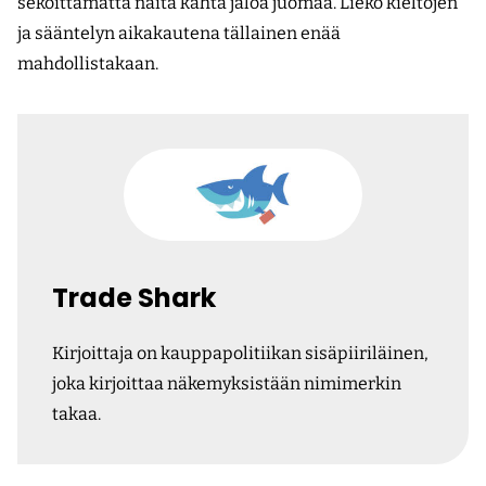
sekoittamatta näitä kahta jaloa juomaa. Liekö kieltojen
ja sääntelyn aikakautena tällainen enää
mahdollistakaan.
Trade Shark
Kirjoittaja on kauppapolitiikan sisäpiiriläinen,
joka kirjoittaa näkemyksistään nimimerkin
takaa.