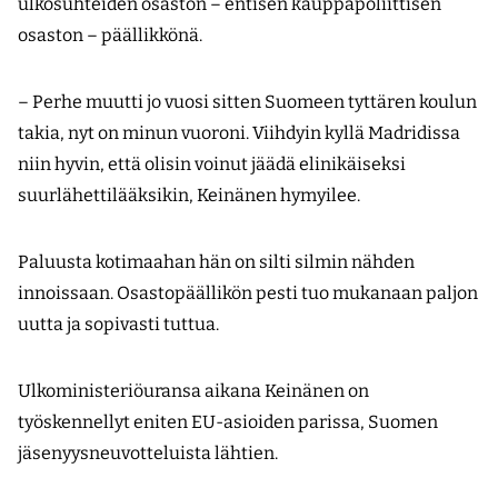
ulkosuhteiden osaston – entisen kauppapoliittisen
osaston – päällikkönä.
– Perhe muutti jo vuosi sitten Suomeen tyttären koulun
takia, nyt on minun vuoroni. Viihdyin kyllä Madridissa
niin hyvin, että olisin voinut jäädä elinikäiseksi
suurlähettilääksikin, Keinänen hymyilee.
Paluusta kotimaahan hän on silti silmin nähden
innoissaan. Osastopäällikön pesti tuo mukanaan paljon
uutta ja sopivasti tuttua.
Ulkoministeriöuransa aikana Keinänen on
työskennellyt eniten EU-asioiden parissa, Suomen
jäsenyysneuvotteluista lähtien.