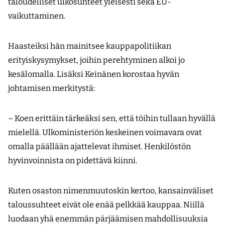
taloudelliset ulkosuhteet yleisesti sekä EU-
vaikuttaminen.
Haasteiksi hän mainitsee kauppapolitiikan
erityiskysymykset, joihin perehtyminen alkoi jo
kesälomalla. Lisäksi Keinänen korostaa hyvän
johtamisen merkitystä:
– Koen erittäin tärkeäksi sen, että töihin tullaan hyvällä
mielellä. Ulkoministeriön keskeinen voimavara ovat
omalla päällään ajattelevat ihmiset. Henkilöstön
hyvinvoinnista on pidettävä kiinni.
Kuten osaston nimenmuutoskin kertoo, kansainväliset
taloussuhteet eivät ole enää pelkkää kauppaa. Niillä
luodaan yhä enemmän pärjäämisen mahdollisuuksia