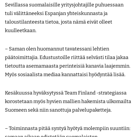
Sevillassa suomalaisille yritysjohtajille puhuessaan
tuli välittäneeksi Espanjan yhteiskunnasta ja
taloustilanteesta tietoa, josta nämä eivät olleet
kuulleetkaan.
– Saman olen huomannut tavatessani lehtien
päätoimittajia. Edustustoille riittää selvästi tilaa jakaa
tietoutta asemamaasta perinteisiä kanavia laajemmin.
Myös sosiaalista mediaa kannattaisi hyödyntää lisää.
Kesäkuussa hyväksytyssä Team Finland -strategiassa
korostetaan myös hyvien mallien hakemista ulkomailta
Suomeen sekä niin sanottuja palvelupaketteja.
– Toiminnasta pitää syntyä hyötyä molempiin suuntiin:
samaan aikaan edistetään suomalaisten