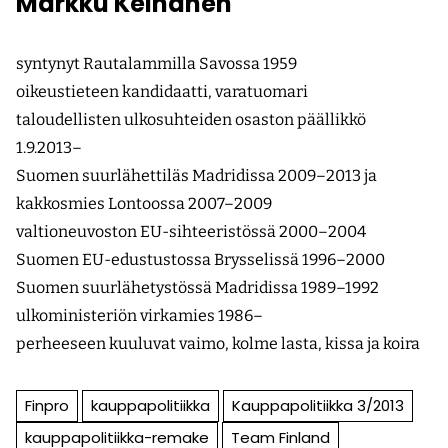
Markku Keinänen
syntynyt Rautalammilla Savossa 1959
oikeustieteen kandidaatti, varatuomari
taloudellisten ulkosuhteiden osaston päällikkö
1.9.2013–
Suomen suurlähettiläs Madridissa 2009–2013 ja
kakkosmies Lontoossa 2007–2009
valtioneuvoston EU-sihteeristössä 2000–2004
Suomen EU-edustustossa Brysselissä 1996–2000
Suomen suurlähetystössä Madridissa 1989–1992
ulkoministeriön virkamies 1986–
perheeseen kuuluvat vaimo, kolme lasta, kissa ja koira
Finpro
kauppapolitiikka
Kauppapolitiikka 3/2013
kauppapolitiikka-remake
Team Finland