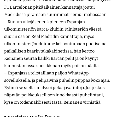
FC Barcelonan pitkäaikainen kannattaja joutui
Madridissa pitämään suurimmat riemut mahassaan.
– Kuulun ulkojäsenenä pieneen Espanjan
ulkoministeriön Barca-klubiin. Ministeriön väestä
suurin osa on Real Madridin kannattajia, myös
ulkoministeri. Jouduimme kokoontumaan puolisalaa
paikallisen baarin takakabinetissa, hän kertoo.
Keinänen seuraa kaikki Barcan pelit ja on käynyt
kannustamassa suosikkiaan myös paikan päällä.
– Espanjassa tekstaillaan paljon WhatsApp-
sovelluksella, ja peli­päivinä puhelin piippaa koko ajan.
Ryhmä se siellä analysoi pelaaja­valintoja. Jos joskus
näprään poikkeuksellisen innokkaasti puhelintani,
kyse on todennäköisesti tästä, Keinänen virnistää.