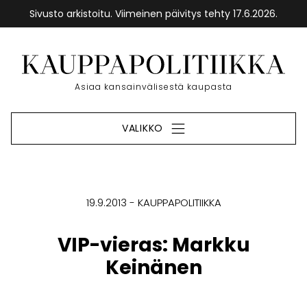
Sivusto arkistoitu. Viimeinen päivitys tehty 17.6.2026.
Siirry
sisältöön
Etusivu
Asiaa kansainvälisestä kaupasta
VALIKKO
19.9.2013
KAUPPAPOLITIIKKA
VIP-vieras: Markku
Keinänen