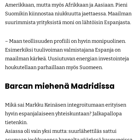
Amerikkaan, mutta myös Afrikkaan ja Aasiaan. Pieni
Suomikin kiinnostaa niukkuutta jaettaessa. Maailman
suurimmista yrityksistä moni on lähtöisin Espanjasta.
– Maan teollisuuden profiili on hyvin monipuolinen.
Esimerkiksi tuulivoiman valmistajana Espanja on
maailman kärkeä. Uusiutuvan energian investointeja
houkutellaan parhaillaan myös Suomeen.
Barcan miehenä Madridissa
Mikä sai Markku Keinäsen integroitumaan erityisen
hyvin espanjalaiseen yhteiskuntaan? Jalkapallopa
tietenkin.
Asiassa oli vain yksi mutta: suurlähettiläs sattui
asumaan joukkueensa kannalta väärässä kaupungissa.