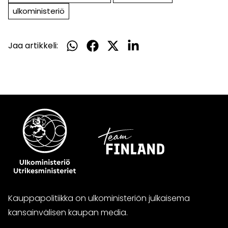
ulkoministeriö
Jaa artikkeli:
Jaa
Jaa
Jaa
Jaa
WhatsApissa
Facebookissa
Twitterissä
LinkedInissä
Kauppapolitiikka on ulkoministeriön julkaisema
kansainvälisen kaupan media.