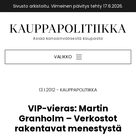
Sivusto arkistoitu. Viimeinen päivitys tehty 17.6.2026.
Siirry
sisältöön
Etusivu
Asiaa kansainvälisestä kaupasta
VALIKKO
13.1.2012
KAUPPAPOLITIIKKA
VIP-vieras: Martin
Granholm – Verkostot
rakentavat menestystä