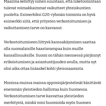
Maailma kehittyy siihen suuntaan, että liiketoimintaan
tulevat voimakkaimmat vaikutteet yhteiskuntien
puolelta. Esimerkiksi G20-ryhmän toiminta on hyvä
esimerkki siitä, että yritysten verkostoitumisen ja
vaikuttamisen tarve on kasvanut.
Verkostoitumiseen liittyvä kanssakäyminen saattaa
olla suomalaisille haastavampaa kuin muille
kansallisuuksille. Suomi on tähän mennessä pärjännyt
erikoistumisen ja asiantuntijuuden avulla, mutta nyt
olisi aika ottaa lisäaskel kohti yleisosaamista.
Monissa muissa maissa oppimisjärjestelmät käsittävät
enemmän yleistiedon hallintaa kuin Suomessa.
Verkostoitumisen tarve kasvattaa yleistiedon
merkitystä, minkä voisi huomioida myös Suomen