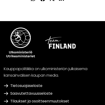
WhatsApissa
Facebookissa
Twitterissä
LinkedInissä
Kauppapolitiikka on ulkoministeriön julkaisema
kansainvälisen kaupan media.
Tietosuojaseloste
Saavutettavuusseloste
Tilaukset ja osoitteenmuutokset