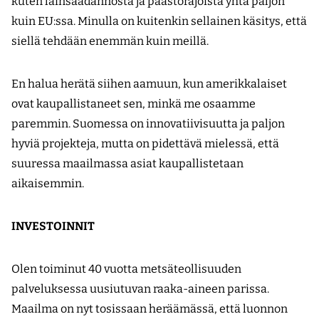
kuten lainsäädännöstä ja päästörajoista yhtä paljon
kuin EU:ssa. Minulla on kuitenkin sellainen käsitys, että
siellä tehdään enemmän kuin meillä.
En halua herätä siihen aamuun, kun amerikkalaiset
ovat kaupallistaneet sen, minkä me osaamme
paremmin. Suomessa on innovatiivisuutta ja paljon
hyviä projekteja, mutta on pidettävä mielessä, että
suuressa maailmassa asiat kaupallistetaan
aikaisemmin.
INVESTOINNIT
Olen toiminut 40 vuotta metsäteollisuuden
palveluksessa uusiutuvan raaka-aineen parissa.
Maailma on nyt tosissaan heräämässä, että luonnon