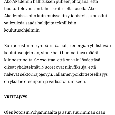
Åbo Akademin hallituksen puheenjohtajana, että
houkuttelevuus on lähes kriittisellä tasolla. Åbo
Akademissa niin kuin muissakin yliopistoissa on ollut
vaikeuksia saada hakijoita teknillisiin
koulutusohjelmiin.
Kun perustimme ympäristöasiat ja energian yhdistävän
koulutusohjelman, sinne haki huomattava määrä
kiinnostuneita. Se osoittaa, että on vain löydettävä
oikeat yhdistelmät. Nuoret ovat niin fiksuja, että
näkevät sektorirajojen yli. Tällainen poikkitieteellisyys
on yksi tie eteenpäin ja verkostoitumiseen.
YRITTÄJYYS
Olen kotoisin Pohjanmaalta ja asun suurimman osan