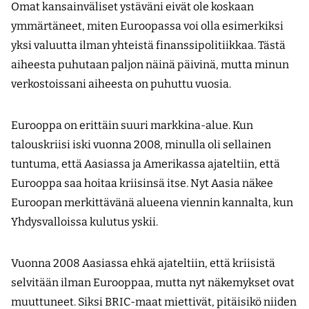
Omat kansainväliset ystäväni eivät ole koskaan
ymmärtäneet, miten Euroopassa voi olla esimerkiksi
yksi valuutta ilman yhteistä finanssipolitiikkaa. Tästä
aiheesta puhutaan paljon näinä päivinä, mutta minun
verkostoissani aiheesta on puhuttu vuosia.
Eurooppa on erittäin suuri markkina-alue. Kun
talouskriisi iski vuonna 2008, minulla oli sellainen
tuntuma, että Aasiassa ja Amerikassa ajateltiin, että
Eurooppa saa hoitaa kriisinsä itse. Nyt Aasia näkee
Euroopan merkittävänä alueena viennin kannalta, kun
Yhdysvalloissa kulutus yskii.
Vuonna 2008 Aasiassa ehkä ajateltiin, että kriisistä
selvitään ilman Eurooppaa, mutta nyt näkemykset ovat
muuttuneet. Siksi BRIC-maat miettivät, pitäisikö niiden