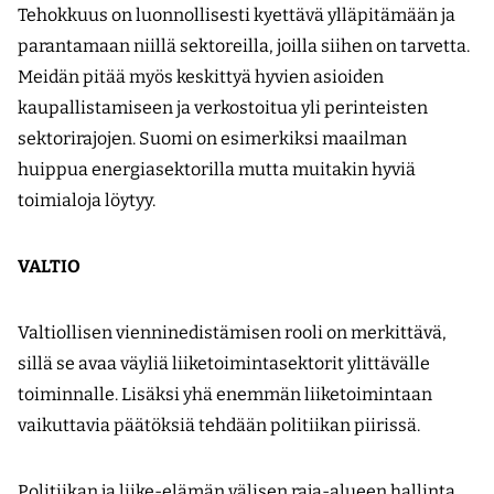
Tehokkuus on luonnollisesti kyettävä ylläpitämään ja
parantamaan niillä sektoreilla, joilla siihen on tarvetta.
Meidän pitää myös keskittyä hyvien asioiden
kaupallistamiseen ja verkostoitua yli perinteisten
sektorirajojen. Suomi on esimerkiksi maailman
huippua energiasektorilla mutta muitakin hyviä
toimialoja löytyy.
VALTIO
Valtiollisen vienninedistämisen rooli on merkittävä,
sillä se avaa väyliä liiketoimintasektorit ylittävälle
toiminnalle. Lisäksi yhä enemmän liiketoimintaan
vaikuttavia päätöksiä tehdään politiikan piirissä.
Politiikan ja liike-elämän välisen raja-alueen hallinta