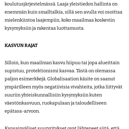
koulutusjärjestelmässä. Laaja yleistiedon hallinta on
enemmän kuin smalltalkia, sillä sen avulla voi osoittaa
mielenkiintoa laajempiin, koko maailmaa koskeviin
kysymyksiin ja rakentaa luottamusta.
KASVUN RAJAT
Silloin, kun maailman kasvu hiipuu tai jopa alueittain
supistuu, protektionismi kasvaa. Tästä on olemassa
paljon esimerkkejä. Globalisaation käsite on saanut
ympärilleen myös negatiivisia vivahteita, jotka liittyvät
suuriin yhteiskunnallisiin kysymyksiin kuten
väestönkasvuun, ruokapulaan ja taloudelliseen
epätasa-arvoon.
Kansainväliset suuryritykset ovat lähteneet siitä, että