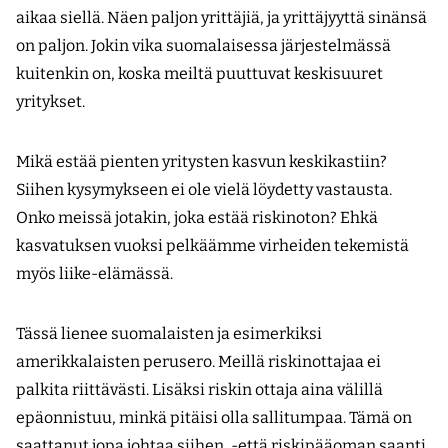
aikaa siellä. Näen paljon yrittäjiä, ja yrittäjyyttä sinänsä
on paljon. Jokin vika suomalaisessa järjestelmässä
kuitenkin on, koska meiltä puuttuvat keskisuuret
yritykset.
Mikä estää pienten yritysten kasvun keskikastiin?
Siihen kysymykseen ei ole vielä löydetty vastausta.
Onko meissä jotakin, joka estää riskinoton? Ehkä
kasvatuksen vuoksi pelkäämme virheiden tekemistä
myös liike-elämässä.
Tässä lienee suomalaisten ja esimerkiksi
amerikkalaisten perusero. Meillä riskinottajaa ei
palkita riittävästi. Lisäksi riskin ottaja aina välillä
epäonnistuu, minkä pitäisi olla sallitumpaa. Tämä on
saattanut jopa johtaa siihen, -että riskipääoman saanti