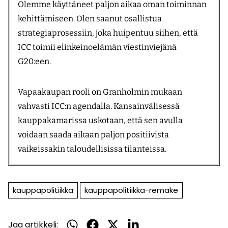
Olemme käyttäneet paljon aikaa oman toiminnan
kehittämiseen. Olen saanut osallistua
strategiaprosessiin, joka huipentuu siihen, että
ICC toimii elinkeinoelämän viestinviejänä
G20:een.
Vapaakaupan rooli on Granholmin mukaan
vahvasti ICC:n agendalla. Kansainvälisessä
kauppakamarissa uskotaan, että sen avulla
voidaan saada aikaan paljon positiivista
vaikeissakin taloudellisissa tilanteissa.
kauppapolitiikka
kauppapolitiikka-remake
Jaa artikkeli:
Jaa
Jaa
Jaa
Jaa