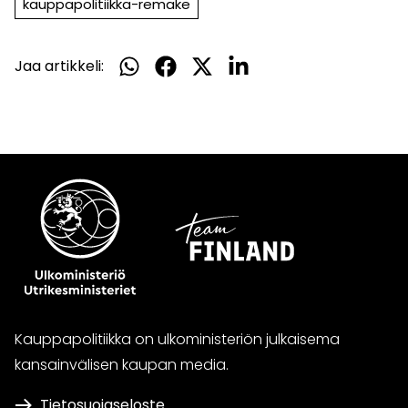
kauppapolitiikka-remake
Jaa artikkeli:
Jaa
Jaa
Jaa
Jaa
WhatsApissa
Facebookissa
Twitterissä
LinkedInissä
Kauppapolitiikka on ulkoministeriön julkaisema
kansainvälisen kaupan media.
Tietosuojaseloste