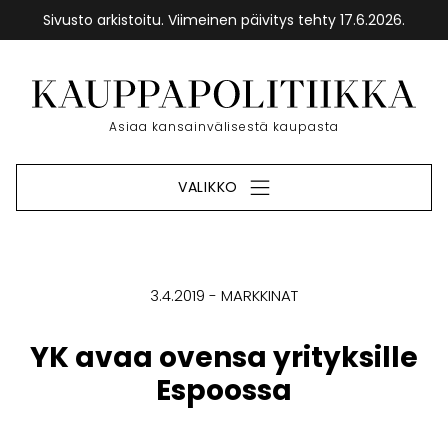
Sivusto arkistoitu. Viimeinen päivitys tehty 17.6.2026.
Siirry
sisältöön
Etusivu
Asiaa kansainvälisestä kaupasta
VALIKKO
3.4.2019
MARKKINAT
YK avaa ovensa yrityksille
Espoossa