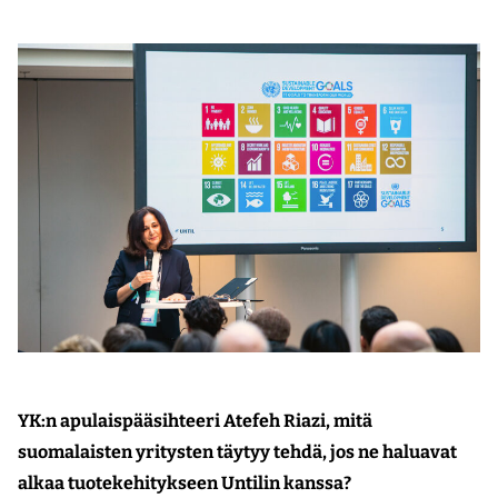
YK:n apulaispääsihteeri Atefeh Riazi, mitä
suomalaisten yritysten täytyy tehdä, jos ne haluavat
alkaa tuotekehitykseen Untilin kanssa?