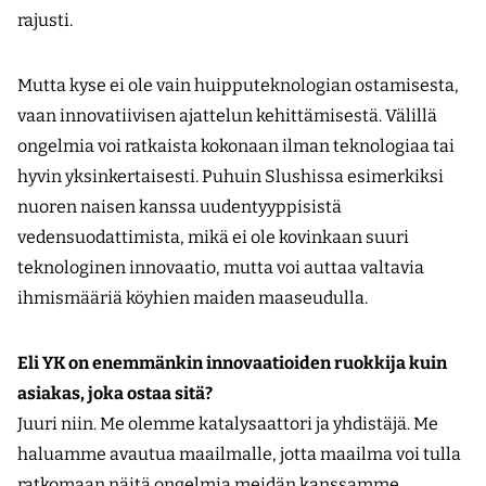
rajusti.
Mutta kyse ei ole vain huipputeknologian ostamisesta,
vaan innovatiivisen ajattelun kehittämisestä. Välillä
ongelmia voi ratkaista kokonaan ilman teknologiaa tai
hyvin yksinkertaisesti. Puhuin Slushissa esimerkiksi
nuoren naisen kanssa uudentyyppisistä
vedensuodattimista, mikä ei ole kovinkaan suuri
teknologinen innovaatio, mutta voi auttaa valtavia
ihmismääriä köyhien maiden maaseudulla.
Eli YK on enemmänkin innovaatioiden ruokkija kuin
asiakas, joka ostaa sitä?
Juuri niin. Me olemme katalysaattori ja yhdistäjä. Me
haluamme avautua maailmalle, jotta maailma voi tulla
ratkomaan näitä ongelmia meidän kanssamme.