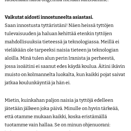
Vaikutat aidosti innostuneelta asiastasi.
Saan innostusta tyttäristäni! Näen heissä tyttöjen
tulevaisuuden ja haluan kehittää etenkin tyttöjen
mahdollisuuksia tieteessä ja teknologiassa. Meillä ei
vieläkään ole tarpeeksi naisia tieteen ja teknologian
aloilla. Minä tulen alun perin Iranista ja perheestä,
jossa isoäitini ei saanut edes käydä koulua. Äitini ikävin
muisto on kolmannelta luokalta, kun kaikki pojat saivat
jatkaa koulunkäyntiä ja hän ei.
Mietin, kuinkahan paljon naisia ja tyttöjä edelleen
jätetään jälkeen joka päivä. Minulle on hyvin tärkeää,
että otamme mukaan kaikki, koska eristämällä
tuotamme vain hallaa. Se on minun ohjenuorani: