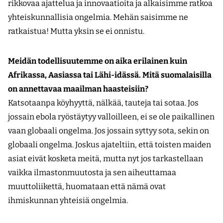
rikkovaa ajattelua ja innovaatioita ja alkaisimme ratkoa
yhteiskunnallisia ongelmia. Mehän saisimme ne
ratkaistua! Mutta yksin se ei onnistu.
Meidän todellisuutemme on aika erilainen kuin
Afrikassa, Aasiassa tai Lähi-idässä. Mitä suomalaisilla
on annettavaa maailman haasteisiin?
Katsotaanpa köyhyyttä, nälkää, tauteja tai sotaa. Jos
jossain ebola ryöstäytyy valloilleen, ei se ole paikallinen
vaan globaali ongelma. Jos jossain syttyy sota, sekin on
globaali ongelma. Joskus ajateltiin, että toisten maiden
asiat eivät kosketa meitä, mutta nyt jos tarkastellaan
vaikka ilmastonmuutosta ja sen aiheuttamaa
muuttoliikettä, huomataan että nämä ovat
ihmiskunnan yhteisiä ongelmia.