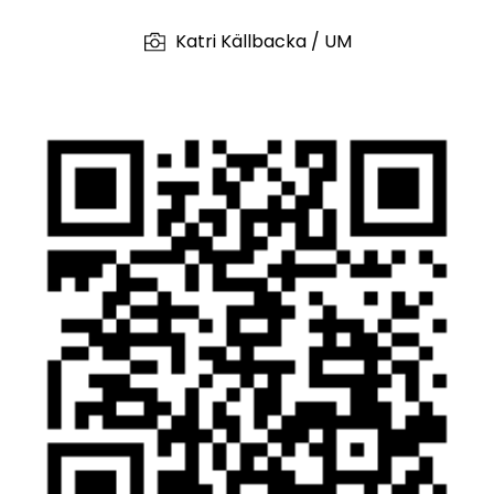
Katri Källbacka / UM