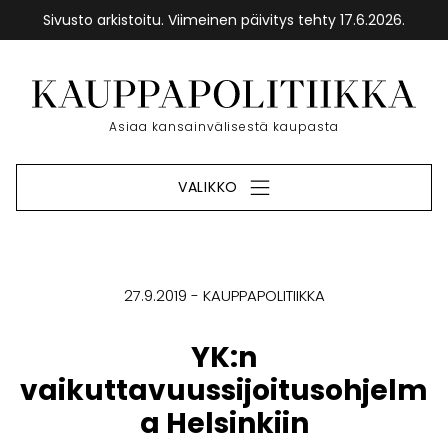
Sivusto arkistoitu. Viimeinen päivitys tehty 17.6.2026.
Siirry
sisältöön
Etusivu
Asiaa kansainvälisestä kaupasta
VALIKKO
27.9.2019
KAUPPAPOLITIIKKA
YK:n
vaikuttavuussijoitusohjelm
a Helsinkiin