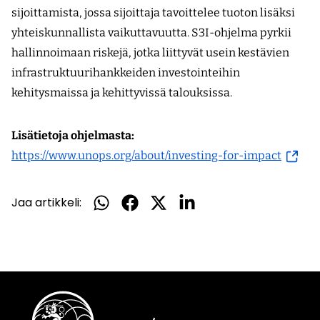
sijoittamista, jossa sijoittaja tavoittelee tuoton lisäksi
yhteiskunnallista vaikuttavuutta. S3I-ohjelma pyrkii
hallinnoimaan riskejä, jotka liittyvät usein kestävien
infrastruktuurihankkeiden investointeihin
kehitysmaissa ja kehittyvissä talouksissa.
Lisätietoja ohjelmasta:
(siirryt
https://www.unops.org/about/investing-for-impact
toisee
palvel
Jaa artikkeli:
Jaa
Jaa
Jaa
Jaa
WhatsApissa
Facebookissa
Twitterissä
LinkedInissä