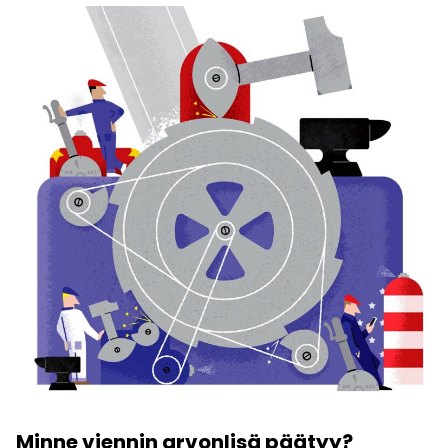
Minne viennin arvonlisä päätyy?