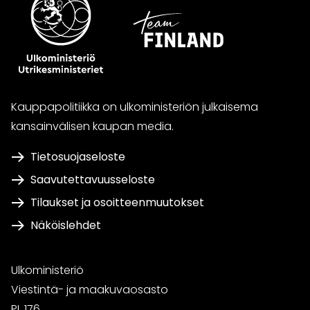
Kauppapolitiikka on ulkoministeriön julkaisema
kansainvälisen kaupan media.
Tietosuojaseloste
Saavutettavuusseloste
Tilaukset ja osoitteenmuutokset
Näköislehdet
Ulkoministeriö
Viestintä- ja maakuvaosasto
PL 176