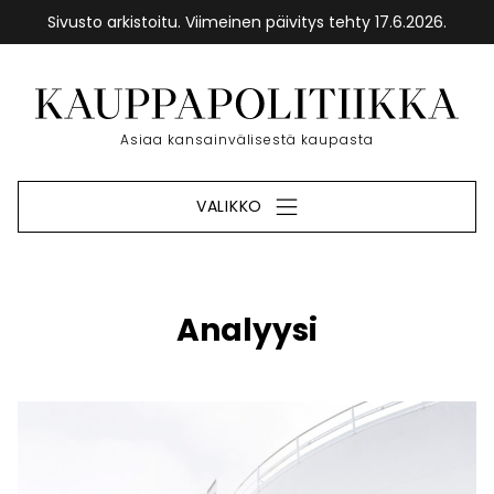
Sivusto arkistoitu. Viimeinen päivitys tehty 17.6.2026.
Siirry
sisältöön
Etusivu
Asiaa kansainvälisestä kaupasta
VALIKKO
Analyysi