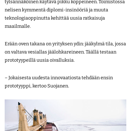
tylsännäköinen käytävä pikku koppeineen. Toimistossa
nelisen kymmentä diplomi-insinööriä ja muuta
teknologiaoppinutta kehittää uusia ratkaisuja
maailmalle.
Erään oven takana on yrityksen ydin: jääkylmä tila, jossa
on valtava vesiallas jäälohkareineen. Täällä testaan
prototyypeillä uusia oivalluksia.
– Jokaisesta uudesta innovaatiosta tehdään ensin
prototyyppi, kertoo Suojanen.