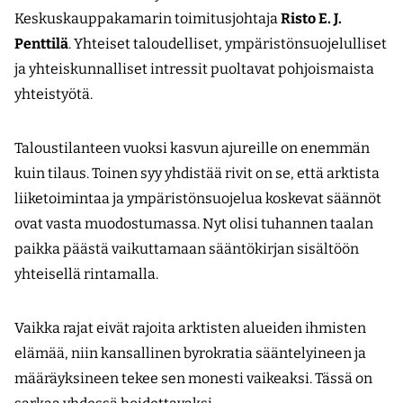
Keskuskauppakamarin toimitusjohtaja
Risto E. J.
Penttilä
. Yhteiset taloudelliset, ympäristönsuojelulliset
ja yhteiskunnalliset intressit puoltavat pohjoismaista
yhteistyötä.
Taloustilanteen vuoksi kasvun ajureille on enemmän
kuin tilaus. Toinen syy yhdistää rivit on se, että arktista
liiketoimintaa ja ympäristönsuojelua koskevat säännöt
ovat vasta muodostumassa. Nyt olisi tuhannen taalan
paikka päästä vaikuttamaan sääntökirjan sisältöön
yhteisellä rintamalla.
Vaikka rajat eivät rajoita arktisten alueiden ihmisten
elämää, niin kansallinen byrokratia sääntelyineen ja
määräyksineen tekee sen monesti vaikeaksi. Tässä on