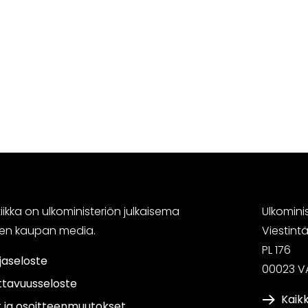
ikka on ulkoministeriön julkaisema
Ulkomini
sen kaupan media.
Viestin
PL 176
jaseloste
00023 V
ttavuusseloste
Kaikk
t ja osoitteenmuutokset