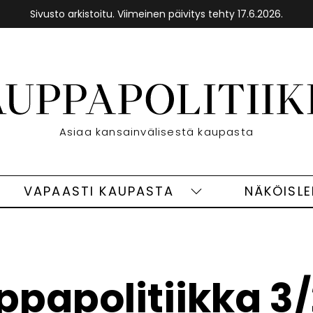
Sivusto arkistoitu. Viimeinen päivitys tehty 17.6.2026.
Etusivu
Asiaa kansainvälisestä kaupasta
VAPAASTI KAUPASTA
NÄKÖISL
eet
Vapaasti
ivut
kaupasta
alasivut
papolitiikka 3