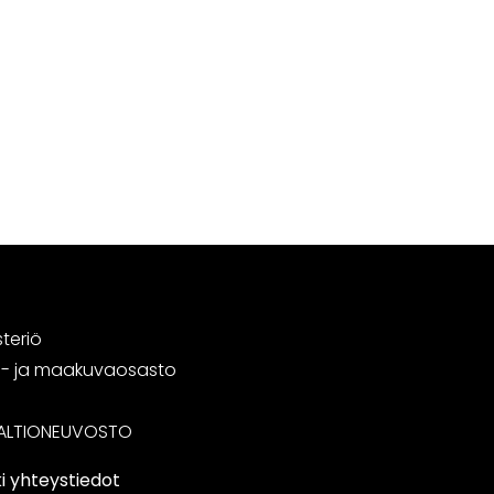
steriö
tä- ja maakuvaosasto
ALTIONEUVOSTO
i yhteystiedot