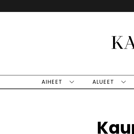
Siirry
sisältöön
AIHEET
ALUEET
Aiheet
Alu
alasivut
alas
Kaup