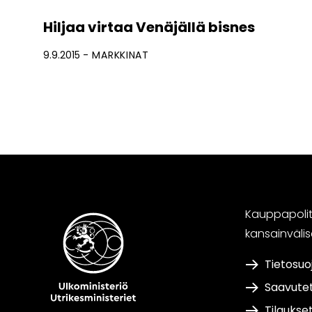
Hiljaa virtaa Venäjällä bisnes
9.9.2015
MARKKINAT
Kauppapoliti
kansainväli
Tietosuo
Saavute
Tilaukse