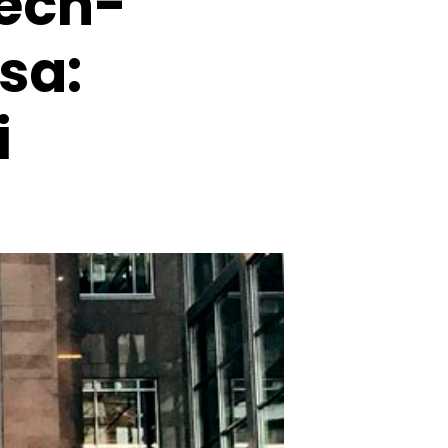
tech-
sa:
i