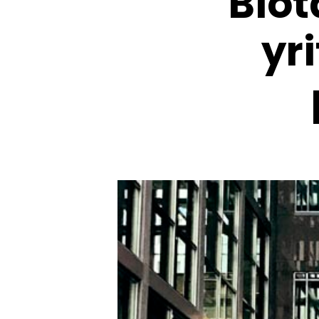
Biot
yr