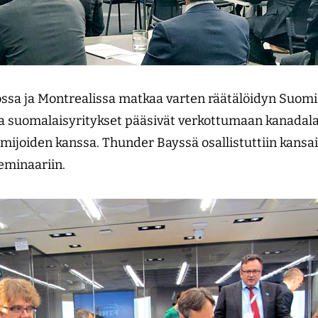
ossa ja Montrealissa matkaa varten räätälöidyn Suom
a suomalaisyritykset pääsivät verkottumaan kanadalai
mijoiden kanssa. Thunder Bayssä osallistuttiin kansa
eminaariin.