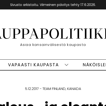
Sivusto arkistoitu. Viimeinen päivitys tehty 17.6.2026.
Etusivu
Asiaa kansainvälisestä kaupasta
VAPAASTI KAUPASTA
NÄKÖISL
eet
Vapaasti
ivut
kaupasta
alasivut
5.12.2017
TEAM FINLAND
KANADA