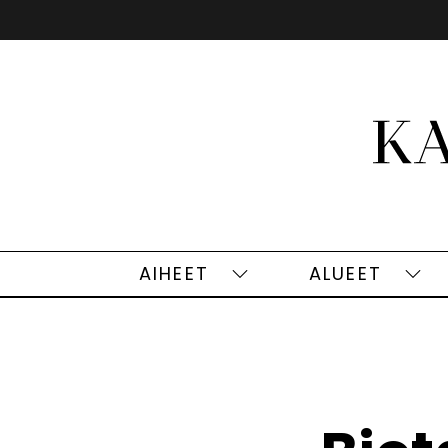
Siirry
sisältöön
AIHEET
ALUEET
Aiheet
Alu
alasivut
alas