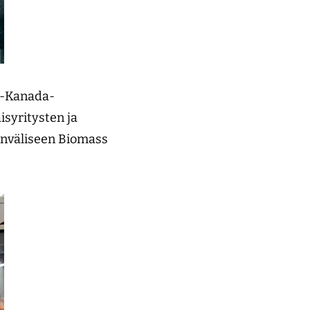
i-Kanada-
syritysten ja
inväliseen Biomass