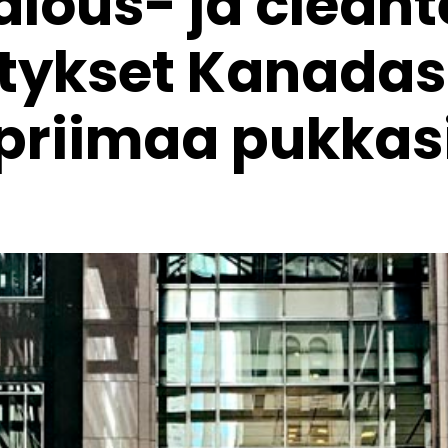
alous- ja clean
itykset Kanadas
priimaa pukkas