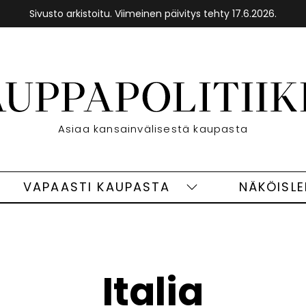
Sivusto arkistoitu. Viimeinen päivitys tehty 17.6.2026.
Etusivu
Asiaa kansainvälisestä kaupasta
VAPAASTI KAUPASTA
NÄKÖISL
eet
Vapaasti
ivut
kaupasta
alasivut
Italia