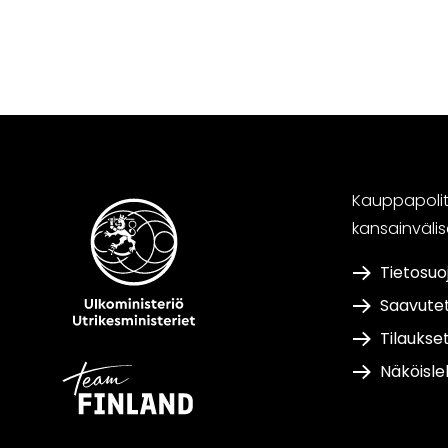
Kauppapoliti
kansainväli
Tietosuo
Saavute
Tilaukse
Näköisle