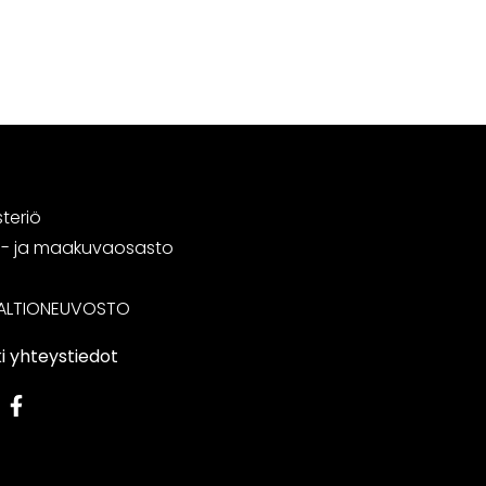
steriö
tä- ja maakuvaosasto
ALTIONEUVOSTO
i yhteystiedot
edIn
Facebook