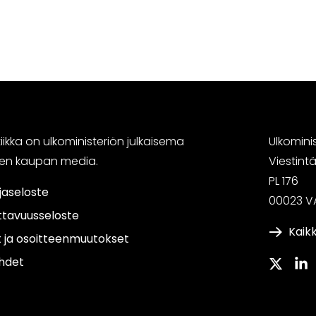
ikka on ulkoministeriön julkaisema
Ulkomini
sen kaupan media.
Viestin
PL 176
jaseloste
00023 V
ttavuusseloste
Kaikk
t ja osoitteenmuutokset
hdet
Twitter
Link