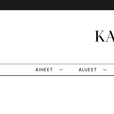
Siirry
sisältöön
AIHEET
ALUEET
Aiheet
Alu
alasivut
alas