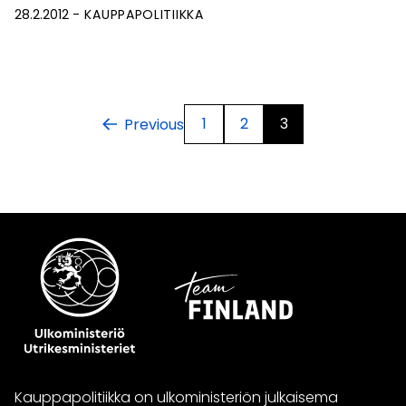
28.2.2012
KAUPPAPOLITIIKKA
1
2
3
Previous
Kauppapolitiikka on ulkoministeriön julkaisema