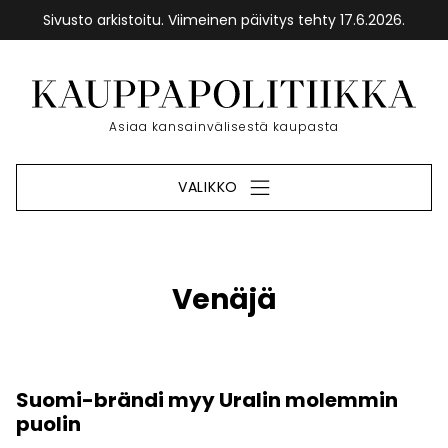
Sivusto arkistoitu. Viimeinen päivitys tehty 17.6.2026.
Siirry
sisältöön
Etusivu
Asiaa kansainvälisestä kaupasta
VALIKKO
Venäjä
Suomi-brändi myy Uralin molemmin
puolin