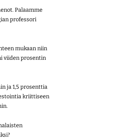
smenot. Palaamme
ian professori
anteen mukaan niin
i viiden prosentin
n ja 1,5 prosenttia
stointia kriittiseen
ihin.
malaisten
iksi?