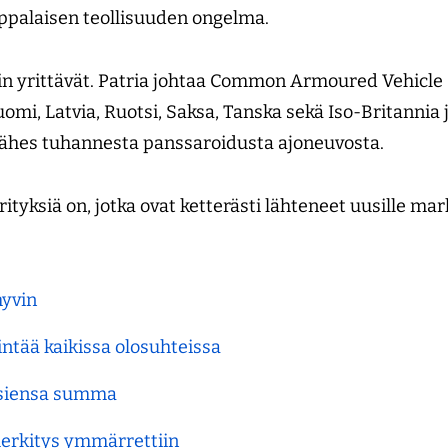
oppalaisen teollisuuden ongelma.
in yrittävät. Patria johtaa Common Armoured Vehicle
mi, Latvia, Ruotsi, Saksa, Tanska sekä Iso-Britannia 
jo lähes tuhannesta panssaroidusta ajoneuvosta.
tyksiä on, jotka ovat ketterästi lähteneet uusille mark
hyvin
intää kaikissa olosuhteissa
osiensa summa
erkitys ymmärrettiin