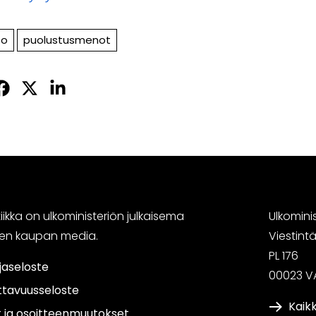
to
puolustusmenot
Jaa
Jaa
Jaa
sApissa
acebookissa
Twitterissä
LinkedInissä
ikka on ulkoministeriön julkaisema
Ulkomini
sen kaupan media.
Viestin
PL 176
jaseloste
00023 V
ttavuusseloste
Kaikk
t ja osoitteenmuutokset