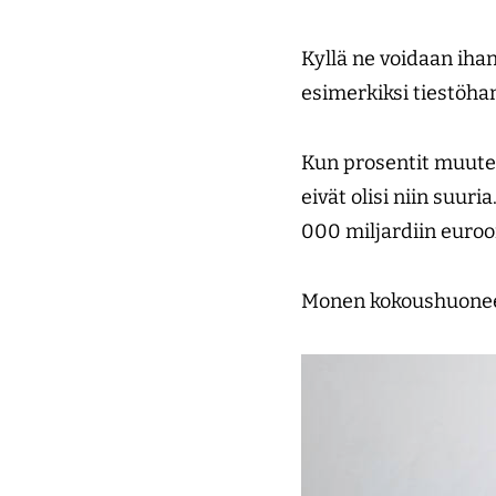
Kyllä ne voidaan iha
esimerkiksi tiestöha
Kun prosentit muuteta
eivät olisi niin suur
000 miljardiin euroo
Monen kokoushuoneen