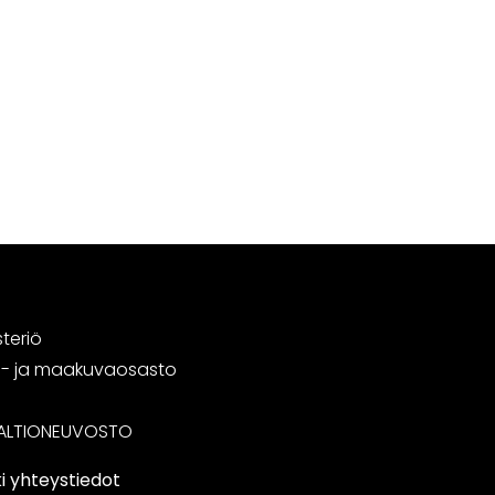
steriö
tä- ja maakuvaosasto
ALTIONEUVOSTO
i yhteystiedot