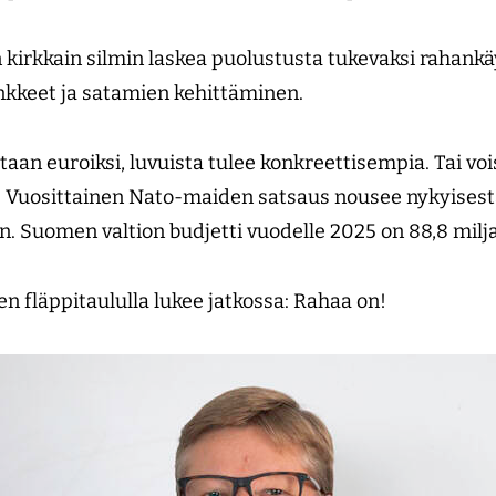
n kirkkain silmin laskea puolustusta tukevaksi rahankä
nkkeet ja satamien kehittäminen.
an euroiksi, luvuista tulee konkreettisempia. Tai voi
ia. Vuosittainen Nato-maiden satsaus nousee nykyisest
n. Suomen valtion budjetti vuodelle 2025 on 88,8 milj
 fläppitaululla lukee jatkossa: Rahaa on!