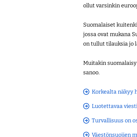
ollut varsinkin euro
Suomalaiset kuitenk
jossa ovat mukana Suo
on tullut tilauksia 
Muitakin suomalaisyri
sanoo.
Korkealta näkyy 
Luotettavaa viest
Turvallisuus on 
Väestönsuojien m