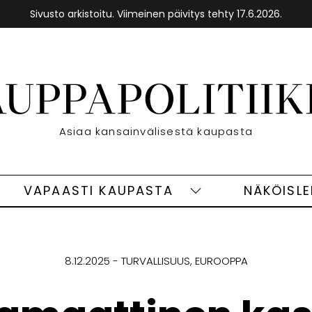
Sivusto arkistoitu. Viimeinen päivitys tehty 17.6.2026.
Etusivu
Asiaa kansainvälisestä kaupasta
VAPAASTI KAUPASTA
NÄKÖISL
eet
Vapaasti
ivut
kaupasta
alasivut
8.12.2025
TURVALLISUUS
EUROOPPA