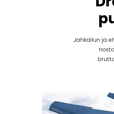
Dr
p
Jahkailun ja 
nosta
brutt