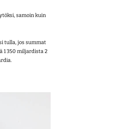
ytöksi, samoin kuin
si tulla, jos summat
ä 1 350 miljardista 2
ardia.