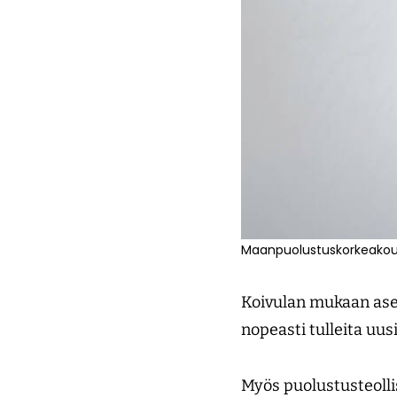
Maanpuolustuskorkeakoulu
Koivulan mukaan ase
nopeasti tulleita uus
Myös puolustusteoll