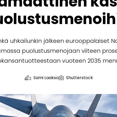
amaattinen ka
uolustusmenoih
ehkä uhkailunkin jälkeen eurooppalaiset 
massa puolustusmenojaan viiteen prose
okansantuotteestaan vuoteen 2035 men
Sami Laakso
Shutterstock