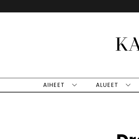
Siirry
sisältöön
AIHEET
ALUEET
Aiheet
Alu
alasivut
alas