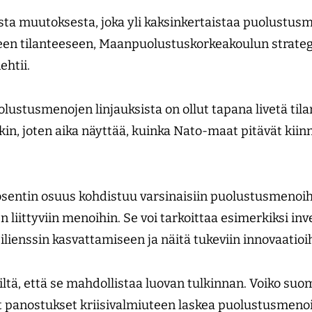
sta muutoksesta, joka yli kaksinkertaistaa puolustu
een tilanteeseen, Maanpuolustuskorkeakoulun strateg
ehtii.
stusmenojen linjauksista on ollut tapana livetä til
in, joten aika näyttää, kuinka Nato-maat pitävät kiinn
osentin osuus kohdistuu varsinaisiin puolustusmenoihi
liittyviin menoihin. Se voi tarkoittaa esimerkiksi inve
silienssin kasvattamiseen ja näitä tukeviin innovaatio
iltä, että se mahdollistaa luovan tulkinnan. Voiko suo
t panostukset kriisivalmiuteen laskea puolustusmeno