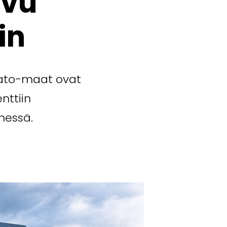
svu
in
Nato-maat ovat
nttiin
nessä.