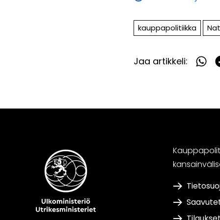
kauppapolitiikka
Na
Jaa artikkeli:
Jaa
What
F
Kauppapoliti
kansainväli
Tietosuo
Saavute
Tilaukse