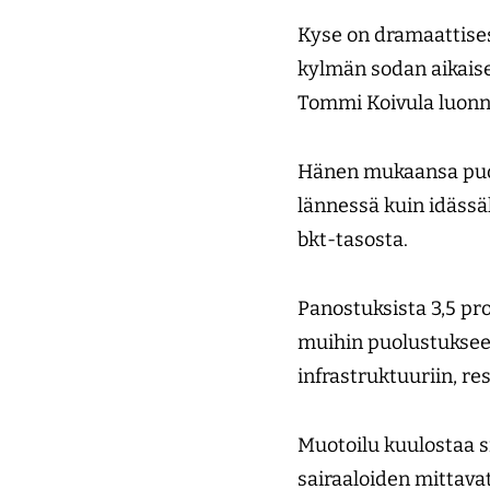
Kyse on dramaattise
kylmän sodan aikais
Tommi Koivula luonn
Hänen mukaansa puolu
lännessä kuin idässäk
bkt-tasosta.
Panostuksista 3,5 pr
muihin puolustukseen 
infrastruktuuriin, re
Muotoilu kuulostaa s
sairaaloiden mittava