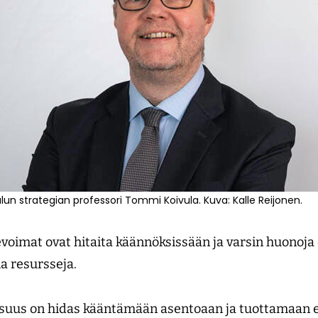
n strategian professori Tommi Koivula. Kuva: Kalle Reijonen.
voimat ovat hitaita käännöksissään ja varsin huonoj
ia resursseja.
isuus on hidas kääntämään asentoaan ja tuottamaa