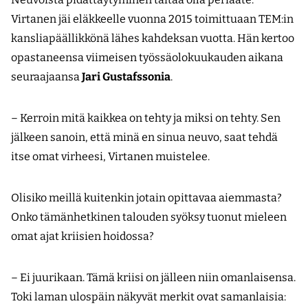
Virtanen jäi eläkkeelle vuonna 2015 toimittuaan TEM:in
kansliapäällikkönä lähes kahdeksan vuotta. Hän kertoo
opastaneensa viimeisen työssäolokuukauden aikana
seuraajaansa
Jari Gustafssonia
.
– Kerroin mitä kaikkea on tehty ja miksi on tehty. Sen
jälkeen sanoin, että minä en sinua neuvo, saat tehdä
itse omat virheesi, Virtanen muistelee.
Olisiko meillä kuitenkin jotain opittavaa aiemmasta?
Onko tämänhetkinen talouden syöksy tuonut mieleen
omat ajat kriisien hoidossa?
– Ei juurikaan. Tämä kriisi on jälleen niin omanlaisensa.
Toki laman ulospäin näkyvät merkit ovat samanlaisia: