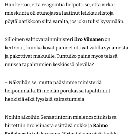
Hän kertoo, että reagointia helpotti se, että virka­
mieskunta oli etunojassa laatinut leikkauslistoja
pöytälaatikkoon siltä varalta, jos joku tulisi kysymään.
Silloinen valtiovarainministeri
Iiro Viinanen
on
kertonut, kuinka kovat paineet ottivat välillä sydämestä
ja pakottivat makuulle. Tuntuiko paine myös teissä
muissa tapahtumien keskiössä olevilla?
– Näkyihän se, mutta pääsimme ministeriä
helpommalla. Ei meidän porukassa tapahtunut
henkisiä eikä fyysisiä sairastumisia.
Noihin aikoihin Senaatintorin mielenosoituksissa
hirtettiin Iiro Viinasta esittävä nukke ja
Raimo
Sailaksesta
tuli kirosana. Virtastakaan eivät kaikki