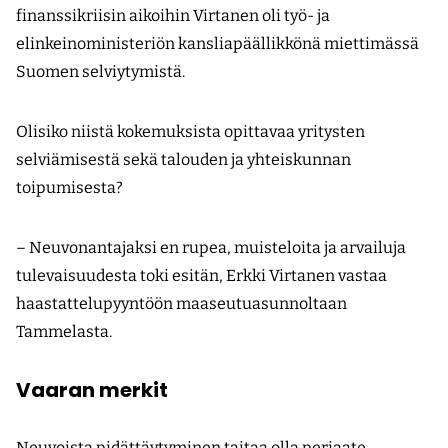
finanssikriisin aikoihin Virtanen oli työ- ja
elinkeinoministeriön kansliapäällikkönä miettimässä
Suomen selviytymistä.
Olisiko niistä kokemuksista opittavaa yritysten
selviämisestä sekä talouden ja yhteiskunnan
toipumisesta?
– Neuvonantajaksi en rupea, muisteloita ja arvailuja
tulevaisuudesta toki esitän, Erkki Virtanen vastaa
haastattelupyyntöön maaseutuasunnoltaan
Tammelasta.
Vaaran merkit
Neuvoista pidättäytyminen taitaa olla periaate.