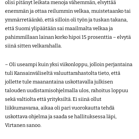
olisi pitänyt leikata menoja vähemmän, elvyttää
enemmän ja ottaa reilummin velkaa, muistetaanko tai
ymmärretäänkö, että silloin oli työn ja tuskan takana,
että Suomi ylipäätään sai maailmalta velkaa ja
pahimmillaan lainan korko hipoi 15 prosenttia – elvytä
siinä sitten velkarahalla.
– Oli useampi kuin yksi viikonloppu, jolloin perjantaina
tuli Kansainväliseltä valuuttarahastolta tieto, että
jollette tule maanantaina uskottavalla julkisen
talouden uudistamisohjelmalla ulos, rahoitus loppuu
sekä valtiolta että yrityksiltä. Ei siinä ollut
liikkumavaraa, aikaa oli pari vuorokautta tehdä
uskottava ohjelma ja saada se hallituksessa läpi,
Virtanen sanoo.