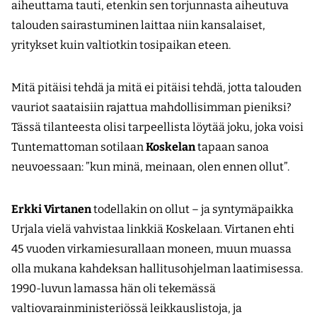
aiheuttama tauti, etenkin sen torjunnasta aiheutuva
talouden sairastuminen laittaa niin kansalaiset,
yritykset kuin valtiotkin tosipaikan eteen.
Mitä pitäisi tehdä ja mitä ei pitäisi tehdä, jotta talouden
vauriot saataisiin rajattua mahdollisimman pieniksi?
Tässä tilanteesta olisi tarpeellista löytää joku, joka voisi
Tuntemattoman sotilaan
Koskelan
tapaan sanoa
neuvoessaan: ”kun minä, meinaan, olen ennen ollut”.
Erkki Virtanen
todellakin on ollut – ja syntymäpaikka
Urjala vielä vahvistaa linkkiä Koskelaan. Virtanen ehti
45 vuoden virkamiesurallaan moneen, muun muassa
olla mukana kahdeksan hallitusohjelman laatimisessa.
1990-luvun lamassa hän oli tekemässä
valtiovarainministeriössä leikkauslistoja, ja