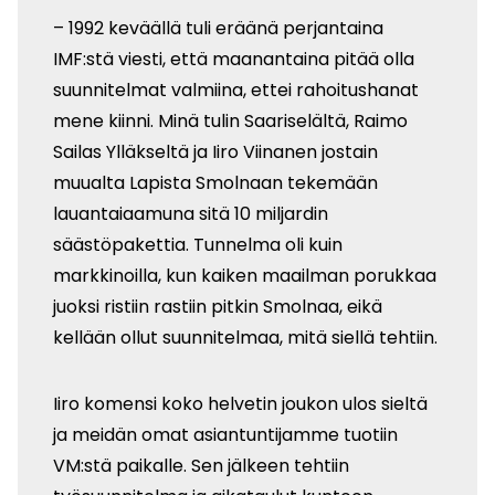
– 1992 keväällä tuli eräänä perjantaina
IMF:stä viesti, että maanantaina pitää olla
suunnitelmat valmiina, ettei rahoitushanat
mene kiinni. Minä tulin Saariselältä, Raimo
Sailas Ylläkseltä ja Iiro Viinanen jostain
muualta Lapista Smolnaan tekemään
lauantai­aamuna sitä 10 miljardin
säästöpakettia. Tunnelma oli kuin
markkinoilla, kun kaiken maailman porukkaa
juoksi ristiin rastiin pitkin Smolnaa, eikä
kellään ollut suunnitelmaa, mitä siellä tehtiin.
Iiro komensi koko helvetin joukon ulos sieltä
ja meidän omat asiantuntijamme tuotiin
VM:stä paikalle. Sen jälkeen tehtiin