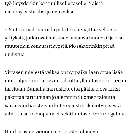
työllisyydenkin kohtuulliselle tasolle. Näistä
näkemyksistä olisi jo neuvoiksi.
– Mutta ei valtiontuilla pidä tekohengittää sellaisia
yrityksiä, jotka ovat hoitaneet asiansa huonosti ja ovat
muutenkin konkurssikypsiä. Pk-sektorinkin pitää
uudistua.
Virtasen mielestä velkaa on nyt paikallaan ottaa lisää
niin paljon kuin järkeviin taloutta ylläpitäviin kohteisiin
tarvitaan. Samalla hän uskoo, että päällä oleva kriisi
pakottaa tarttumaan jo aiemmin Suomen taloutta
vaivaaviin haasteisiin kuten väestön ikääntymisestä
aiheutuvat menopaineet sekä kuntasektorin ongelmat.
Hän korostaa viennin merkitystä talouden