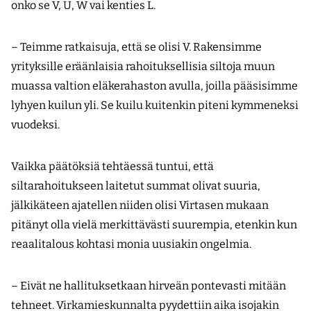
onko se V, U, W vai kenties L.
– Teimme ratkaisuja, että se olisi V. Rakensimme
yrityksille eräänlaisia rahoituksellisia siltoja muun
muassa valtion eläkerahaston avulla, joilla pääsisimme
lyhyen kuilun yli. Se kuilu kuitenkin piteni kymmeneksi
vuodeksi.
Vaikka päätöksiä tehtäessä tuntui, että
siltarahoitukseen laitetut summat olivat suuria,
jälkikäteen ajatellen niiden olisi Virtasen mukaan
pitänyt olla vielä merkittävästi suurempia, etenkin kun
reaali­talous kohtasi monia uusiakin ongelmia.
– Eivät ne hallituksetkaan hirveän pontevasti mitään
tehneet. Virkamieskunnalta pyydettiin aika isojakin