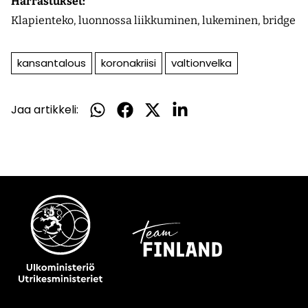
Harrastukset:
Klapienteko, luonnossa liikkuminen, lukeminen, bridge
kansantalous
koronakriisi
valtionvelka
Jaa artikkeli:
Jaa
Jaa
Jaa
Jaa
WhatsApissa
Facebookissa
Twitterissä
LinkedInissä