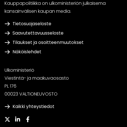
Kauppapolitiikka on ulkoministeriön julkaisema
kansainvälisen kaupan media.
Tietosuojaseloste
Saavutettavuusseloste
Tilaukset ja osoitteenmuutokset
Näköislehdet
Ulkoministeriö
Viestintä- ja maakuvaosasto
PL 176
00023 VALTIONEUVOSTO
Kaikki yhteystiedot
Twitter
LinkedIn
Facebook