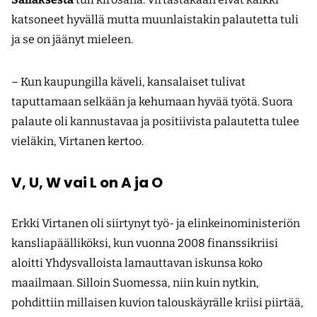
katsoneet hyvällä mutta muunlaistakin palautetta tuli
ja se on jäänyt mieleen.
– Kun kaupungilla käveli, kansalaiset tulivat
taputtamaan selkään ja kehumaan hyvää työtä. Suora
palaute oli kannustavaa ja positiivista palautetta tulee
vieläkin, Virtanen kertoo.
V, U, W vai L on A ja O
Erkki Virtanen oli siirtynyt työ- ja elinkeino­ministeriön
kansliapäälliköksi, kun vuonna 2008 finanssikriisi
aloitti Yhdysvalloista lamauttavan iskunsa koko
maailmaan. Silloin Suomessa, niin kuin nytkin,
pohdittiin millaisen kuvion talouskäyrälle kriisi piirtää,