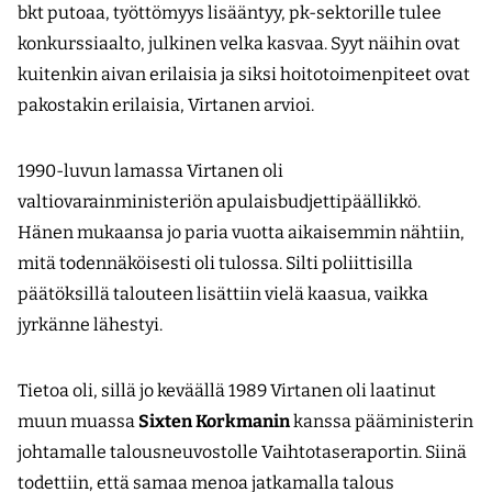
bkt putoaa, työttömyys lisääntyy, pk-sektorille tulee
konkurssiaalto, julkinen velka kasvaa. Syyt näihin ovat
kuitenkin aivan erilaisia ja siksi hoitotoimenpiteet ovat
pakostakin erilaisia, Virtanen arvioi.
1990-luvun lamassa Virtanen oli
valtiovarainministeriön apulaisbudjettipäällikkö.
Hänen mukaansa jo paria vuotta aikaisemmin nähtiin,
mitä todennäköisesti oli tulossa. Silti poliittisilla
päätöksillä talouteen lisättiin vielä kaasua, vaikka
jyrkänne lähestyi.
Tietoa oli, sillä jo keväällä 1989 Virtanen oli laatinut
muun muassa
Sixten Korkmanin
kanssa pääministerin
johtamalle talousneuvostolle Vaihtotaseraportin. Siinä
todettiin, että samaa menoa jatkamalla talous