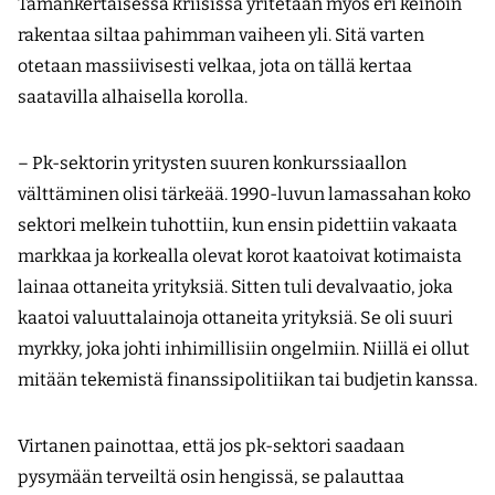
Tämänkertaisessa kriisissä yritetään myös eri keinoin
rakentaa siltaa pahimman vaiheen yli. Sitä varten
otetaan massiivisesti velkaa, jota on tällä kertaa
saatavilla alhaisella korolla.
– Pk-sektorin yritysten suuren konkurssiaallon
välttäminen olisi tärkeää. 1990-luvun lamassahan koko
sektori melkein tuhottiin, kun ensin pidettiin vakaata
markkaa ja korkealla olevat korot kaatoivat kotimaista
lainaa ottaneita yrityksiä. Sitten tuli devalvaatio, joka
kaatoi valuuttalainoja ottaneita yrityksiä. Se oli suuri
myrkky, joka johti inhimillisiin ongelmiin. Niillä ei ollut
mitään tekemistä finanssipolitiikan tai budjetin kanssa.
Virtanen painottaa, että jos pk-sektori saadaan
pysymään terveiltä osin hengissä, se palauttaa