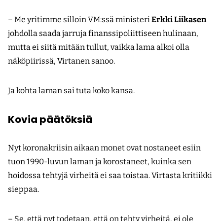
– Me yritimme silloin VM:ssä ministeri
Erkki Liikasen
johdolla saada jarruja finanssipoliittiseen hulinaan,
mutta ei siitä mitään tullut, vaikka lama alkoi olla
näköpiirissä, Virtanen sanoo.
Ja kohta laman sai tuta koko kansa.
Kovia päätöksiä
Nyt koronakriisin aikaan monet ovat nostaneet esiin
tuon 1990-luvun laman ja korostaneet, kuinka sen
hoidossa tehtyjä virheitä ei saa toistaa. Virtasta kritiikki
sieppaa.
– Se, että nyt todetaan, että on tehty virheitä, ei ole