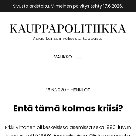
Sivusto arkistoitu. Viimeinen päivitys tehty 17.6.2026.
Siirry
sisältöön
Etusivu
Asiaa kansainvälisestä kaupasta
VALIKKO
15.6.2020
HENKILÖT
Entä tämä kolmas kriisi?
Erkki Virtanen oli keskeisissä asemissa sekä 1990-luvun
lamassa että 2008 finanssikriisissä. Olisiko aiemmista