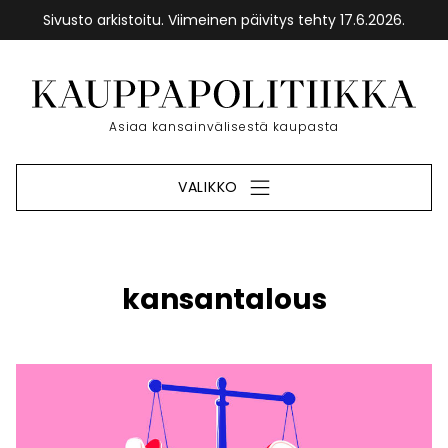
Sivusto arkistoitu. Viimeinen päivitys tehty 17.6.2026.
Siirry
sisältöön
Etusivu
Asiaa kansainvälisestä kaupasta
VALIKKO
kansantalous