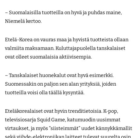
– Suomalaisilla tuotteilla on hyvä ja puhdas maine,
Niemelä kertoo.
Etelä-Korea on vauras maa ja hyvistä tuotteista ollaan
valmiita maksamaan. Kuluttajapuolella tanskalaiset
ovat olleet suomalaisia aktiivisempia.
– Tanskalaiset huonekalut ovat hyvä esimerkki.
Suomessakin on paljon sen alan yrityksiä, joiden
tuotteilla voisi olla täällä kysyntää.
Eteläkorealaiset ovat hyvin trenditietoisia. K-pop,
televisiosarja Squid Game, katumuodin uusimmat
virtaukset, ja myös ”siisteimmät” uudet kännykkämallit
sekä viihde-elektroniikan laitteet tulevat suurelta osin