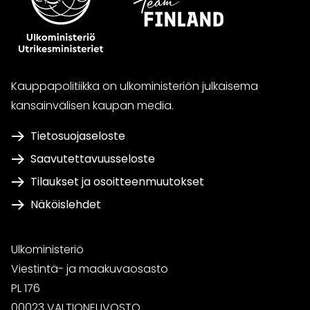
Kauppapolitiikka on ulkoministeriön julkaisema
kansainvälisen kaupan media.
Tietosuojaseloste
Saavutettavuusseloste
Tilaukset ja osoitteenmuutokset
Näköislehdet
Ulkoministeriö
Viestintä- ja maakuvaosasto
PL 176
00023 VALTIONEUVOSTO