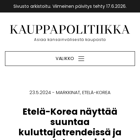
Sivusto arkistoitu. Viimeinen päivitys tehty 17.6.2026.
Siirry
sisältöön
Etusivu
Asiaa kansainvälisestä kaupasta
VALIKKO
23.5.2024
MARKKINAT
ETELÄ-KOREA
Etelä-Korea näyttää
suuntaa
kuluttajatrendeissä ja