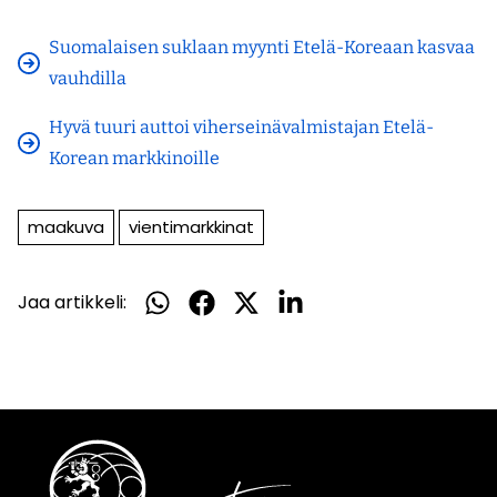
Suomalaisen suklaan myynti Etelä-Koreaan kasvaa
vauhdilla
Hyvä tuuri auttoi viherseinävalmistajan Etelä-
Korean markkinoille
maakuva
vientimarkkinat
Jaa artikkeli:
Jaa
Jaa
Jaa
Jaa
WhatsApissa
Facebookissa
Twitterissä
LinkedInissä