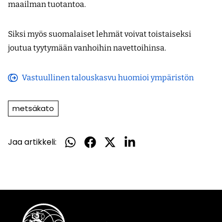
maailman tuotantoa.
Siksi myös suomalaiset lehmät voivat toistaiseksi
joutua tyytymään vanhoihin navettoihinsa.
Vastuullinen talouskasvu huomioi ympäristön
(avautuu
uuteen
metsäkato
ikkunaan)
Jaa artikkeli:
Jaa
Jaa
Jaa
Jaa
WhatsApissa
Facebookissa
Twitterissä
LinkedInissä