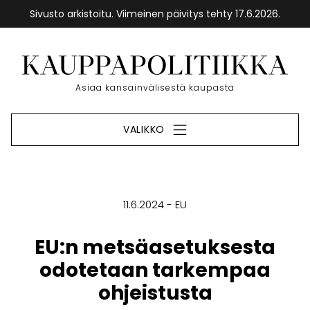
Sivusto arkistoitu. Viimeinen päivitys tehty 17.6.2026.
Siirry
sisältöön
Etusivu
Asiaa kansainvälisestä kaupasta
VALIKKO
11.6.2024
EU
EU:n metsäasetuksesta
odotetaan tarkempaa
ohjeistusta