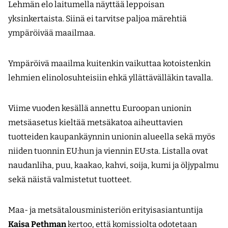
Lehmän elo laitumella näyttää leppoisan
yksinkertaista. Siinä ei tarvitse paljoa märehtiä
ympäröivää maailmaa.
Ympäröivä maailma kuitenkin vaikuttaa kotoistenkin
lehmien elinolosuhteisiin ehkä yllättävälläkin tavalla.
Viime vuoden kesällä annettu Euroopan unionin
metsäasetus kieltää metsäkatoa aiheuttavien
tuotteiden kaupankäynnin unionin alueella sekä myös
niiden tuonnin EU:hun ja viennin EU:sta. Listalla ovat
naudanliha, puu, kaakao, kahvi, soija, kumi ja öljypalmu
sekä näistä valmistetut tuotteet.
Maa- ja metsätalousministeriön erityisasiantuntija
Kaisa Pethman
kertoo, että komissiolta odotetaan