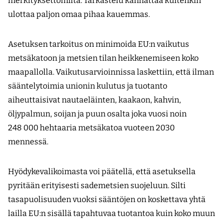
merkityksettömiltä. Tarkastelu kannattaa kuitenkin
ulottaa paljon omaa pihaa kauemmas.
Asetuksen tarkoitus on minimoida EU:n vaikutus
metsäkatoon ja metsien tilan heikkenemiseen koko
maapallolla. Vaikutusarvioinnissa laskettiin, että ilman
sääntelytoimia unionin kulutus ja tuotanto
aiheuttaisivat nautaeläinten, kaakaon, kahvin,
öljypalmun, soijan ja puun osalta joka vuosi noin
248 000 hehtaaria metsäkatoa vuoteen 2030
mennessä.
Hyödykevalikoimasta voi päätellä, että asetuksella
pyritään erityisesti sademetsien suojeluun. Silti
tasapuolisuuden vuoksi sääntöjen on koskettava yhtä
lailla EU:n sisällä tapahtuvaa tuotantoa kuin koko muun