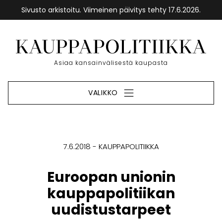
Sivusto arkistoitu. Viimeinen päivitys tehty 17.6.2026.
Siirry
sisältöön
Etusivu
Asiaa kansainvälisestä kaupasta
VALIKKO
7.6.2018
KAUPPAPOLITIIKKA
Euroopan unionin
kauppapolitiikan
uudistustarpeet