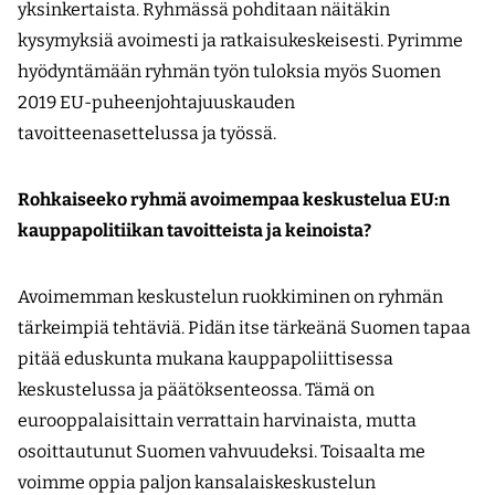
yksinkertaista. Ryhmässä pohditaan näitäkin
kysymyksiä avoimesti ja ratkaisukeskeisesti. Pyrimme
hyödyntämään ryhmän työn tuloksia myös Suomen
2019 EU-puheenjohtajuuskauden
tavoitteenasettelussa ja työssä.
Rohkaiseeko ryhmä avoimempaa keskustelua EU:n
kauppapolitiikan tavoitteista ja keinoista?
Avoimemman keskustelun ruokkiminen on ryhmän
tärkeimpiä tehtäviä. Pidän itse tärkeänä Suomen tapaa
pitää eduskunta mukana kauppapoliittisessa
keskustelussa ja päätöksenteossa. Tämä on
eurooppalaisittain verrattain harvinaista, mutta
osoittautunut Suomen vahvuudeksi. Toisaalta me
voimme oppia paljon kansalaiskeskustelun