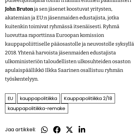
puheenjohtajana toimii Irlannin entinen pääministeri
John Bruton
ja sen jäsenet koostuvat yritysten,
akatemian ja EU:n jäsenmaiden edustajista, jotka
kuitenkin toimivat ryhmässä itsenäisesti. Ryhmä
luovuttaa raporttinsa Euroopan komission
kauppapoliittiselle pääosastolle ja neuvostolle syksyllä
2018. Yhtenä harvoista jäsenmaiden edustajista
ulkoministeriön taloudellisten ulkosuhteiden osaston
apulaispäällikkö Ilkka Saarinen osallistuu ryhmän
työskentelyyn.
EU
kauppapolitiikka
Kauppapolitiikka 2/18
kauppapolitiikka-remake
Jaa artikkeli:
Jaa
Jaa
Jaa
Jaa
WhatsApissa
Facebookissa
Twitterissä
LinkedInissä