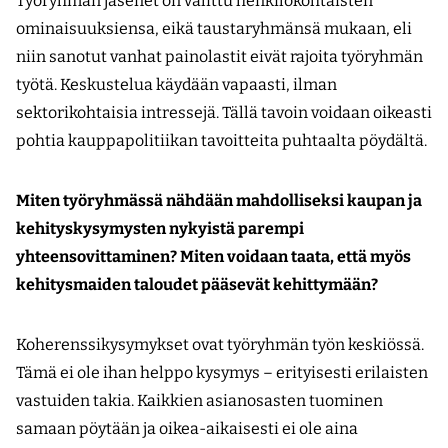
Työryhmän jäsenet on valittu henkilökohtaisten
ominaisuuksiensa, eikä taustaryhmänsä mukaan, eli
niin sanotut vanhat painolastit eivät rajoita työryhmän
työtä. Keskustelua käydään vapaasti, ilman
sektorikohtaisia intressejä. Tällä tavoin voidaan oikeasti
pohtia kauppapolitiikan tavoitteita puhtaalta pöydältä.
Miten työryhmässä nähdään mahdolliseksi kaupan ja
kehityskysymysten nykyistä parempi
yhteensovittaminen? Miten voidaan taata, että myös
kehitysmaiden taloudet pääsevät kehittymään?
Koherenssikysymykset ovat työryhmän työn keskiössä.
Tämä ei ole ihan helppo kysymys – erityisesti erilaisten
vastuiden takia. Kaikkien asianosasten tuominen
samaan pöytään ja oikea-aikaisesti ei ole aina