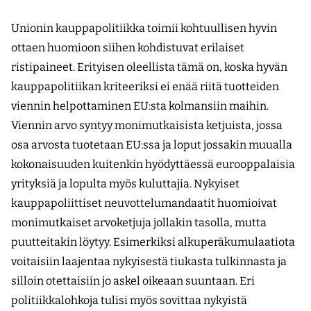
Unionin kauppapolitiikka toimii kohtuullisen hyvin
ottaen huomioon siihen kohdistuvat erilaiset
ristipaineet. Erityisen oleellista tämä on, koska hyvän
kauppapolitiikan kriteeriksi ei enää riitä tuotteiden
viennin helpottaminen EU:sta kolmansiin maihin.
Viennin arvo syntyy monimutkaisista ketjuista, jossa
osa arvosta tuotetaan EU:ssa ja loput jossakin muualla
kokonaisuuden kuitenkin hyödyttäessä eurooppalaisia
yrityksiä ja lopulta myös kuluttajia. Nykyiset
kauppapoliittiset neuvottelumandaatit huomioivat
monimutkaiset arvoketjuja jollakin tasolla, mutta
puutteitakin löytyy. Esimerkiksi alkuperäkumulaatiota
voitaisiin laajentaa nykyisestä tiukasta tulkinnasta ja
silloin otettaisiin jo askel oikeaan suuntaan. Eri
politiikkalohkoja tulisi myös sovittaa nykyistä