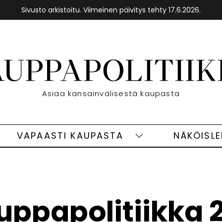
Sivusto arkistoitu. Viimeinen päivitys tehty 17.6.2026.
Etusivu
Asiaa kansainvälisestä kaupasta
VAPAASTI KAUPASTA
NÄKÖISL
eet
Vapaasti
ivut
kaupasta
alasivut
uppapolitiikka 2