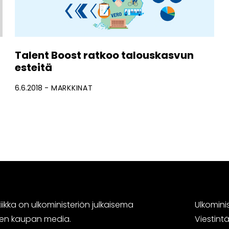
Talent Boost ratkoo talouskasvun
esteitä
6.6.2018
MARKKINAT
ikka on ulkoministeriön julkaisema
Ulkomini
sen kaupan media.
Viestin