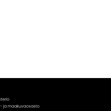
steriö
tä- ja maakuvaosasto