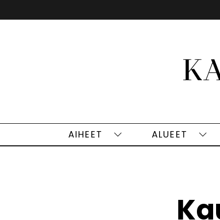
Siirry
sisältöön
AIHEET
ALUEET
Aiheet
Alu
alasivut
alas
Ka