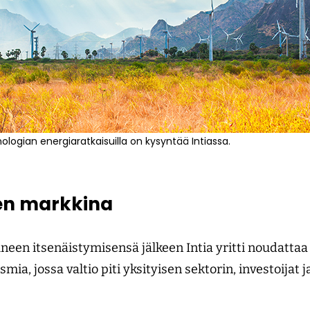
logian energiaratkaisuilla on kysyntää Intiassa.
en markkina
een itsenäistymisensä jälkeen Intia yritti noudattaa 
ismia, jossa valtio piti yksityisen sektorin, investoija