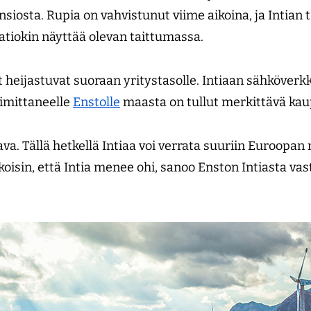
siosta. Rupia on vahvistunut viime aikoina, ja Intian 
aatiokin näyttää olevan taittumassa.
heijastuvat suoraan yritystasolle. Intiaan sähköverkk
imittaneelle
Enstolle
maasta on tullut merkittävä k
ava. Tällä hetkellä Intiaa voi verrata suuriin Euroopan
uskoisin, että Intia menee ohi, sanoo Enston Intiasta v