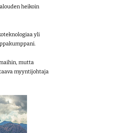
talouden heikoin
oteknologiaa yli
auppakumppani.
 maihin, mutta
astaava myyntijohtaja