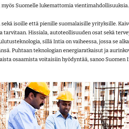
oaa myös Suomelle lukemattomia vientimahdollisuuksia.
sekä isoille että pienille suomalaisille yrityksille. Ka
tarvitaan. Hissiala, autoteollisuuden osat sekä terve
utusteknologia, sillä Intia on vaiheessa, jossa se alk
nsä. Puhtaan teknologian energiaratkaisut ja aurink
laista osaamista voitaisiin hyödyntää, sanoo Suomen I