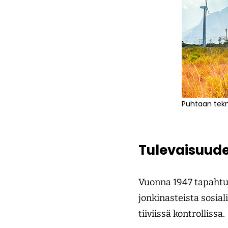
Puhtaan tekno
Tulevaisuud
Vuonna 1947 tapahtun
jonkinasteista sosial
tiiviissä kontrollissa.