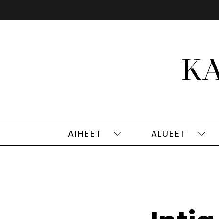
Siirry
sisältöön
AIHEET
ALUEET
Aiheet
Alu
alasivut
alas