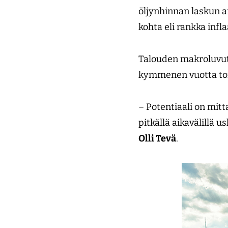
öljynhinnan laskun an
kohta eli rankka infl
Talouden makroluvut 
kymmenen vuotta to
– Potentiaali on mitt
pitkällä aikavälillä 
Olli Tevä
.