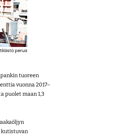
tiläistä perua
npankin tuoreen
senttia vuonna 2017–
ta puolet maan 1,3
raakaöljyn
 kutistuvan