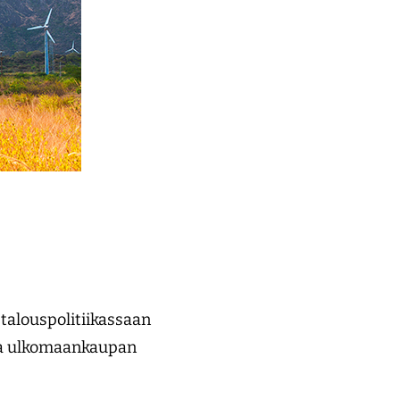
talouspolitiikassaan
t ja ulkomaankaupan