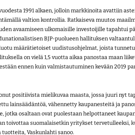
uodesta 1991 alkaen, jolloin markkinoita avattiin asteit
entämällä valtion kontrollia. Ratkaiseva muutos maailm
den avaamiseen ulkomaisille investoijille tapahtui p
unationalistisen BJP-puolueen hallituksen valtaantu
 luotu määrätietoiset uudistusohjelmat, joista tunnetu
llituksella on vielä 1,5 vuotta aikaa panostaa maan li
estään ennen kuin valmistautuminen kevään 2019 par
onut positiivista mielikuvaa maasta, jossa juuri nyt ta
ttu lainsäädäntöä, vähennetty kaupanesteitä ja panost
e, jotka osaltaan ovat puolestaan helpottaneet kaupan
aan toivottaa suomalaisetkin yritykset tervetulleeksi, k
tuotteita, Vaskunlahti sanoo.