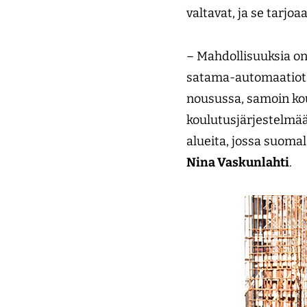
valtavat, ja se tarj
– Mahdollisuuksia on 
satama-automaatiota 
nousussa, samoin koul
koulutusjärjestelmää
alueita, jossa suoma
Nina Vaskunlahti
.