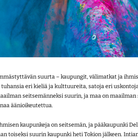
ämmästyttävän suurta – kaupungit, välimatkat ja ihm
uhansia eri kieliä ja kulttuureita, satoja eri uskontoja
maailman seitsemänneksi suurin, ja maa on maailman 
onaa äänioikeutettua.
 ihmisen kaupunkeja on seitsemän, ja pääkaupunki Del
n toiseksi suurin kaupunki heti Tokion jälkeen. Intia