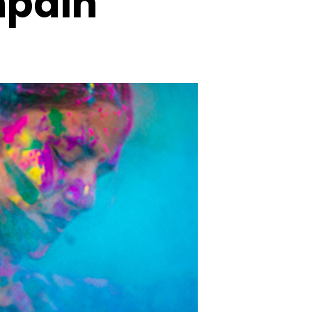
npäin