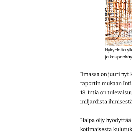
Nyky-Intia yl
ja kaupankäyn
Ilmassa on juuri ny
raportin mukaan Inti
18. Intia on tulevais
miljardista ihmisestä
Halpa öljy hyödyttää 
kotimaisesta kulutuk