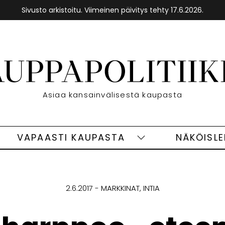
Sivusto arkistoitu. Viimeinen päivitys tehty 17.6.2026.
Etusivu
Asiaa kansainvälisestä kaupasta
VAPAASTI KAUPASTA
NÄKÖISL
eet
Vapaasti
ivut
kaupasta
alasivut
2.6.2017
MARKKINAT
INTIA