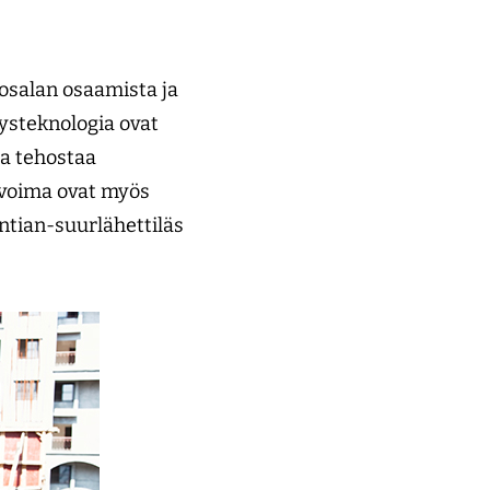
ivosalan osaamista ja
ysteknologia ovat
aa tehostaa
ovoima ovat myös
ntian-suurlähettiläs