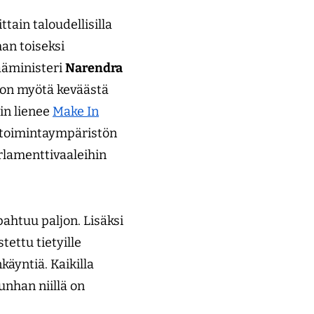
tain taloudellisilla
an toiseksi
ääministeri
Narendra
lon myötä keväästä
in lienee
Make In
iketoimintaympäristön
lamenttivaaleihin
pahtuu paljon. Lisäksi
ettu tietyille
käyntiä. Kaikilla
unhan niillä on