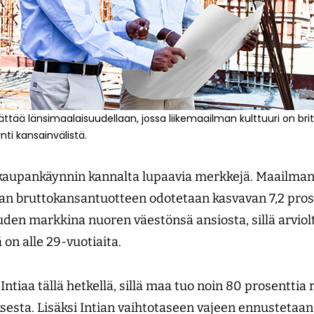
lättää länsimaalaisuudellaan, jossa liikemaailman kulttuuri on brit
ti kansainvälistä.
t kaupankäynnin kannalta lupaavia merkkejä. Maailma
an bruttokansantuotteen odotetaan kasvavan 7,2 pro
uuden markkina nuoren väestönsä ansiosta, sillä arviol
 on alle 29-vuotiaita.
Intiaa tällä hetkellä, sillä maa tuo noin 80 prosenttia 
sesta. Lisäksi Intian vaihtotaseen vajeen ennustetaan