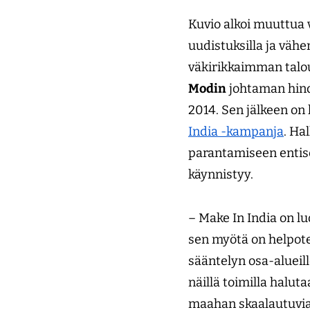
Kuvio alkoi muuttua v
uudistuksilla ja väh
väkirikkaimman talou
Modin
johtaman hind
2014. Sen jälkeen on
India -kampanja
. Ha
parantamiseen entis
käynnistyy.
– Make In India on lu
sen myötä on helpote
sääntelyn osa-alueill
näillä toimilla halut
maahan skaalautuvia 