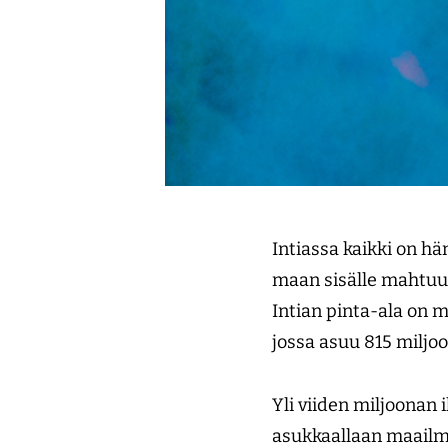
Intiassa kaikki on h
maan sisälle mahtuu t
Intian pinta-ala on 
jossa asuu 815 miljo
Yli viiden miljoonan
asukkaallaan maailma