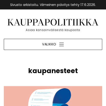
Sivusto arkistoitu. Viimeinen päivitys tehty 17.6.2026.
Siirry
sisältöön
Etusivu
Asiaa kansainvälisestä kaupasta
VALIKKO
kaupanesteet