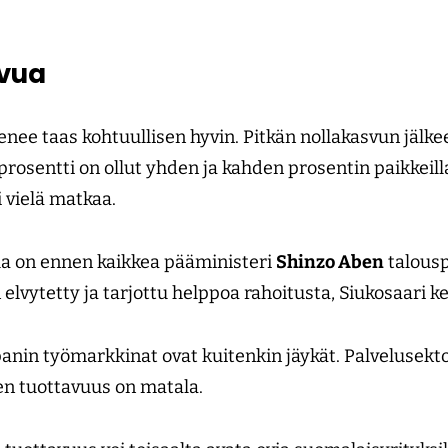
svua
enee taas kohtuullisen hyvin. Pitkän nollakasvun jälke
rosentti on ollut yhden ja kahden prosentin paikkeill
 vielä matkaa.
la on ennen kaikkea pääministeri
Shinzo Aben
talousp
 elvytetty ja tarjottu helppoa rahoitusta, Siukosaari ke
in työmarkkinat ovat kuitenkin jäykät. Palvelusektor
en tuottavuus on matala.