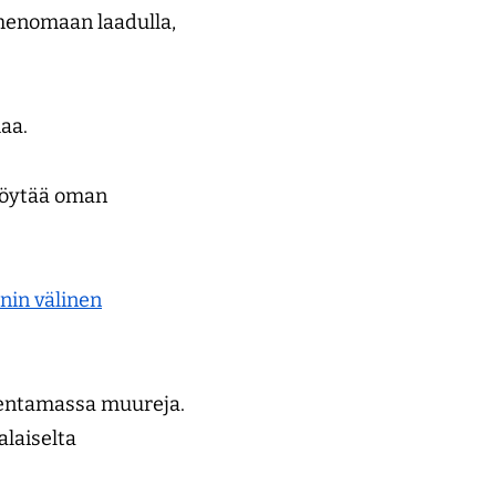
nimenomaan laadulla,
aa.
 löytää oman
anin välinen
akentamassa muureja.
laiselta