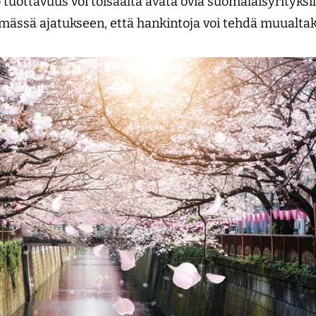
tuottavuus voi toisaalta avata ovia suomalaisyrityksill
ssä ajatukseen, että hankintoja voi tehdä muualtak