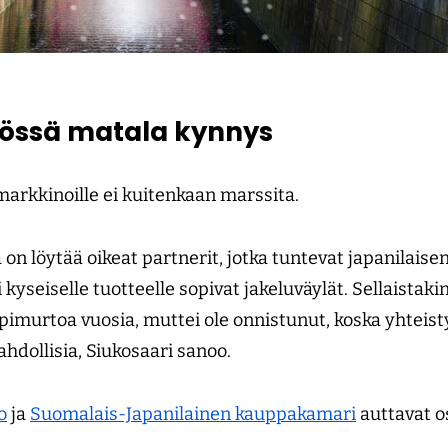
tössä matala kynnys
markkinoille ei kuitenkaan marssita.
on löytää oikeat partnerit, jotka tuntevat japanilaisen
 kyseiselle tuotteelle sopivat jakeluväylät. Sellaistaki
läpimurtoa vuosia, muttei ole onnistunut, koska yhtei
ahdollisia, Siukosaari sanoo.
o
ja
Suomalais-Japanilainen kauppakamari
auttavat 