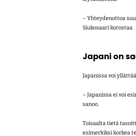
– Yhteydenottoa suur
Siukosaari korostaa.
Japani on sa
Japanissa voi yllätt
– Japanissa ei voi esi
sanoo.
Toisaalta tietä taso
esimerkiksi korkea t