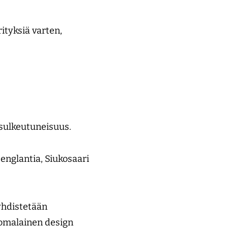
ityksiä varten,
 sulkeutuneisuus.
 englantia, Siukosaari
yhdistetään
uomalainen design