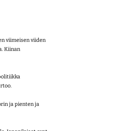
en viimeisen viiden
a. Kiinan
olitiikka
rtoo.
in ja pienten ja