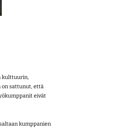
 kulttuurin,
n on sattunut, että
styökumppanit eivät
osaltaan kumppanien