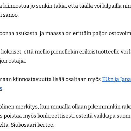
 kiinnostua jo senkin takia, että täällä voi kilpailla 
i sanoo.
joonaa asukasta, ja maassa on erittäin paljon ostovoim
kokoiset, että melko pienellekin erikoistuotteelle voi
on ostajia.
aan kiinnostavuutta lisää osaltaan myös
EU:n ja Jap
s
.
bolinen merkitys, kun muualla ollaan pikemminkin r
poistaa myös konkreettisesti esteitä vaikkapa suoma
elta, Siukosaari kertoo.