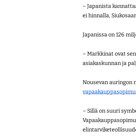
– Japanista kannattaa
ei hinnalla, Siukosaar
Japanissa on 126 mil
– Markkinat ovat sen 
asiakaskunnan ja palj
Nousevan auringon m
vapaakauppasopimu
– Sillä on suuri sym
Vapaakauppasopimus 
elintarviketeollisuud