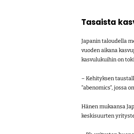
Tasaista ka
Japanin taloudella m
vuoden aikana kasvup
kasvulukuihin on toki
– Kehityksen taustal
”abenomics”, jossa on
Hänen mukaansa Japan
keskisuurten yrityst