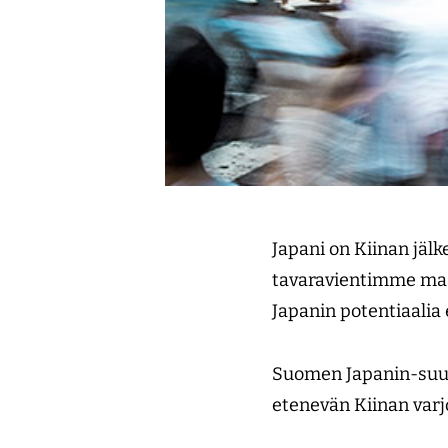
Japani on Kiinan jä
tavaravientimme maa
Japanin potentiaalia 
Suomen Japanin-suur
etenevän Kiinan varj