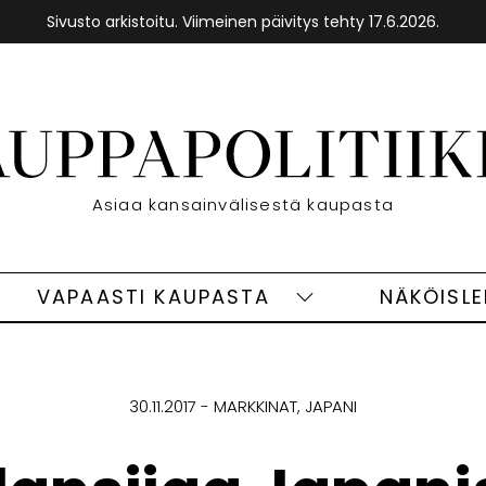
Sivusto arkistoitu. Viimeinen päivitys tehty 17.6.2026.
Etusivu
Asiaa kansainvälisestä kaupasta
VAPAASTI KAUPASTA
NÄKÖISL
eet
Vapaasti
ivut
kaupasta
alasivut
30.11.2017
MARKKINAT
JAPANI