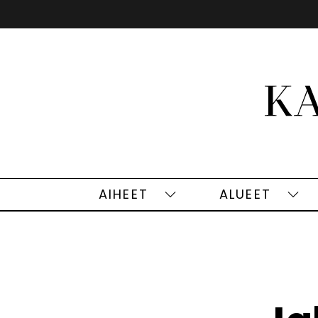
Siirry
sisältöön
AIHEET
ALUEET
Aiheet
Alu
alasivut
alas