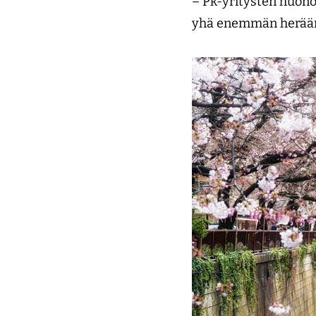
– Pk-yritysten huono 
yhä enemmän heräämä