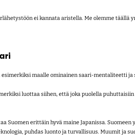
lähetystöön ei kannata aristella. Me olemme täällä yr
ari
ää esimerkiksi maalle ominainen saari-mentaliteetti ja
merkiksi luottaa siihen, että joka puolella puhuttaisiin
ittaa Suomen erittäin hyvä maine Japanissa. Suomeen 
eknologia, puhdas luonto ja turvallisuus. Muumit ja s