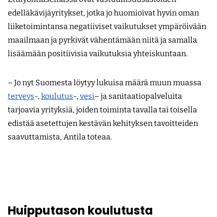
edelläkävijäyritykset, jotka jo huomioivat hyvin oman
liiketoimintansa negatiiviset vaikutukset ympäröivään
maailmaan ja pyrkivät vähentämään niitä ja samalla
lisäämään positiivisia vaikutuksia yhteiskuntaan.
– Jo nyt Suomesta löytyy lukuisa määrä muun muassa
terveys
-,
koulutus
-,
vesi
– ja sanitaatiopalveluita
tarjoavia yrityksiä, joiden toiminta tavalla tai toisella
edistää asetettujen kestävän kehityksen tavoitteiden
saavuttamista, Antila toteaa.
Huipputason koulutusta