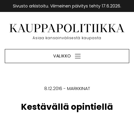
Sivusto arkistoitu. Viimeinen päivitys tehty 17.6.2026.
Siirry
sisältöön
Etusivu
Asiaa kansainvälisestä kaupasta
VALIKKO
8.12.2016
MARKKINAT
Kestävällä opintiellä