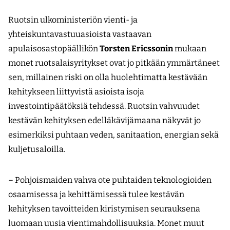
Ruotsin ulkoministeriön vienti- ja
yhteiskuntavastuuasioista vastaavan
apulaisosastopäällikön
Torsten Ericssonin
mukaan
monet ruotsalaisyritykset ovat jo pitkään ymmärtäneet
sen, millainen riski on olla huolehtimatta kestävään
kehitykseen liittyvistä asioista isoja
investointipäätöksiä tehdessä. Ruotsin vahvuudet
kestävän kehityksen edelläkävijämaana näkyvät jo
esimerkiksi puhtaan veden, sanitaation, energian sekä
kuljetusaloilla.
– Pohjoismaiden vahva ote puhtaiden teknologioiden
osaamisessa ja kehittämisessä tulee kestävän
kehityksen tavoitteiden kiristymisen seurauksena
luomaan uusia vienti­mahdollisuuksia. Monet muut