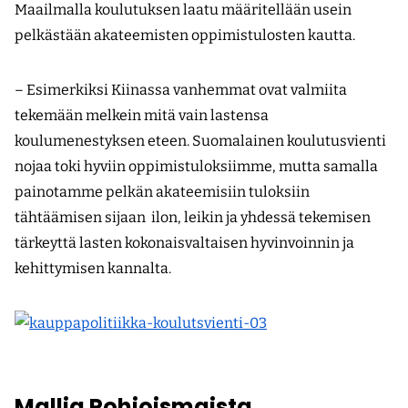
Maailmalla koulutuksen laatu määritellään usein
pelkästään akateemisten oppimistulosten kautta.
– Esimerkiksi Kiinassa vanhemmat ovat valmiita
tekemään melkein mitä vain lastensa
koulumenestyksen eteen. Suomalainen koulutusvienti
nojaa toki hyviin oppimis­tuloksiimme, mutta samalla
painotamme pelkän akateemisiin tuloksiin
tähtäämisen sijaan ilon, leikin ja yhdessä tekemisen
tärkeyttä lasten kokonaisvaltaisen hyvinvoinnin ja
kehittymisen kannalta.
Mallia Pohjoismaista