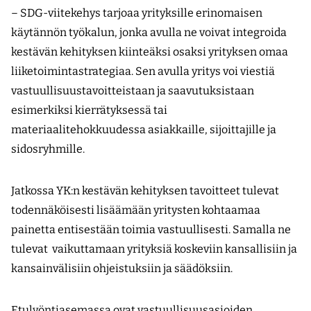
– SDG-viitekehys tarjoaa yrityksille erinomaisen
käytännön työkalun, jonka avulla ne voivat integroida
kestävän kehityksen kiinteäksi osaksi yrityksen omaa
liiketoimintastrategiaa. Sen avulla yritys voi viestiä
vastuullisuustavoitteistaan ja saavutuksistaan
esimerkiksi kierrätyksessä tai
materiaalitehokkuudessa asiakkaille, sijoittajille ja
sidosryhmille.
Jatkossa YK:n kestävän kehityksen tavoitteet tulevat
todennäköisesti lisäämään yritysten kohtaamaa
painetta entisestään toimia vastuullisesti. Samalla ne
tulevat vaikuttamaan yrityksiä koskeviin kansallisiin ja
kansainvälisiin ohjeistuksiin ja säädöksiin.
Etulyöntiasemassa ovat vastuullisuus­asioiden