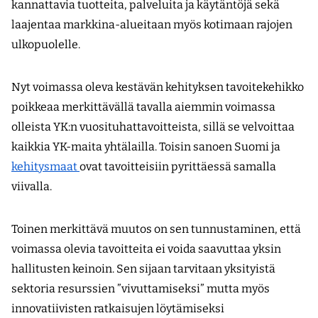
kannattavia tuotteita, palveluita ja käytäntöjä sekä
laajentaa markkina-alueitaan myös kotimaan rajojen
ulkopuolelle.
Nyt voimassa oleva kestävän kehityksen tavoitekehikko
poikkeaa merkittävällä tavalla aiemmin voimassa
olleista YK:n vuosituhat­tavoitteista, sillä se velvoittaa
kaikkia YK-maita yhtälailla. Toisin sanoen Suomi ja
kehitysmaat
ovat tavoitteisiin pyrittäessä samalla
viivalla.
Toinen merkittävä muutos on sen tunnustaminen, että
voimassa olevia tavoitteita ei voida saavuttaa yksin
hallitusten keinoin. Sen sijaan tarvitaan yksityistä
sektoria resurssien ”vivuttamiseksi” mutta myös
innovatiivisten ratkaisujen löytämiseksi