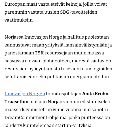
Euroopan maat vasta etsivät keinoja, joilla voivat
paremmin vastata uusien SDG-tavoitteiden
vaatimuksiin.
Norjassa Innovasjon Norge ja hallitus puolestaan
kannustavat maan yrityksiä kansain­välistymään ja
panostamaan T&K-resurssejaan muun muassa
kasvussa olevaan biotalouteen, merestä saatavien
resurssien hyödyntämistä tukevien teknologioiden
kehittämiseen sekä puhtaisiin energiamuotoihin.
Innovasjon Norgen
toimitusjohtajan
Anita Krohn
Traasethin
mukaan Norjan viennin edistämiseksi
maassa käynnistettiin viime vuonna niin sanottu
DreamCommitment-ohjelma, jonka puitteessa on
lähdetty kuuntelemaan startup-yrityksiä,