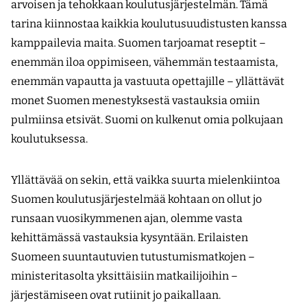
arvoisen ja tehokkaan koulutus­järjestelmän. Tämä
tarina kiinnostaa kaikkia koulutusuudistusten kanssa
kamppailevia maita. Suomen tarjoamat reseptit –
enemmän iloa oppimiseen, vähemmän testaamista,
enemmän vapautta ja vastuuta opettajille – yllättävät
monet Suomen menestyksestä vastauksia omiin
pulmiinsa etsivät. Suomi on kulkenut omia polkujaan
koulutuksessa.
Yllättävää on sekin, että vaikka suurta mielenkiintoa
Suomen koulutusjärjestelmää kohtaan on ollut jo
runsaan vuosikymmenen ajan, olemme vasta
kehittämässä vastauksia kysyntään. Erilaisten
Suomeen suuntautuvien tutustumismatkojen –
ministeritasolta yksittäisiin matkailijoihin –
järjestämiseen ovat rutiinit jo paikallaan.