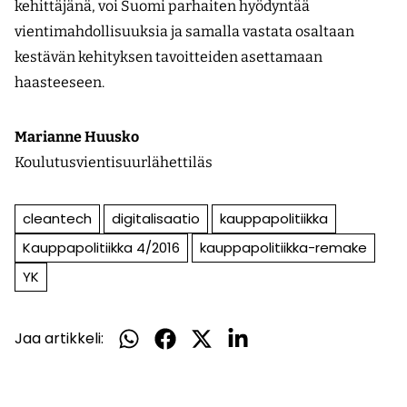
kehittäjänä, voi Suomi parhaiten hyödyntää
vientimahdollisuuksia ja samalla vastata osaltaan
kestävän kehityksen tavoitteiden asettamaan
haasteeseen.
Marianne Huusko
Koulutusvientisuurlähettiläs
cleantech
digitalisaatio
kauppapolitiikka
Kauppapolitiikka 4/2016
kauppapolitiikka-remake
YK
Jaa artikkeli:
Jaa
Jaa
Jaa
Jaa
WhatsApissa
Facebookissa
Twitterissä
LinkedInissä