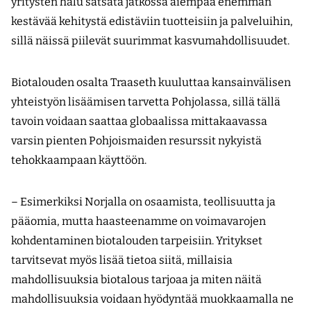
yritysten halu satsata jatkossa aiempaa enemmän
kestävää kehitystä edistäviin tuotteisiin ja palveluihin,
sillä näissä piilevät suurimmat kasvumahdollisuudet.
Biotalouden osalta Traaseth kuuluttaa kansainvälisen
yhteistyön lisäämisen tarvetta Pohjolassa, sillä tällä
tavoin voidaan saattaa globaalissa mittakaavassa
varsin pienten Pohjoismaiden resurssit nykyistä
tehokkaampaan käyttöön.
– Esimerkiksi Norjalla on osaamista, teollisuutta ja
pääomia, mutta haasteenamme on voimavarojen
kohdentaminen biotalouden tarpeisiin. Yritykset
tarvitsevat myös lisää tietoa siitä, millaisia
mahdollisuuksia biotalous tarjoaa ja miten näitä
mahdollisuuksia voidaan hyödyntää muokkaamalla ne