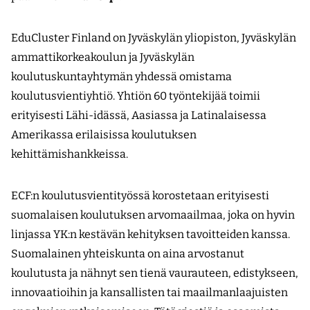
EduCluster Finland on Jyväskylän yliopiston, Jyväskylän
ammattikorkeakoulun ja Jyväskylän
koulutuskuntayhtymän yhdessä omistama
koulutusvientiyhtiö. Yhtiön 60 työntekijää toimii
erityisesti Lähi-idässä, Aasiassa ja Latinalaisessa
Amerikassa erilaisissa koulutuksen
kehittämishankkeissa.
ECF:n koulutusvientityössä korostetaan erityisesti
suomalaisen koulutuksen arvomaailmaa, joka on hyvin
linjassa YK:n kestävän kehityksen tavoitteiden kanssa.
Suomalainen yhteiskunta on aina arvostanut
koulutusta ja nähnyt sen tienä vaurauteen, edistykseen,
innovaatioihin ja kansallisten tai maailman­laajuisten