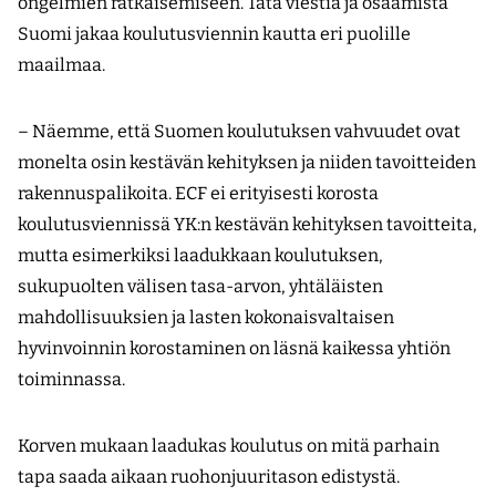
ongelmien ratkaisemiseen. Tätä viestiä ja osaamista
Suomi jakaa koulutusviennin kautta eri puolille
maailmaa.
– Näemme, että Suomen koulutuksen vahvuudet ovat
monelta osin kestävän kehityksen ja niiden tavoitteiden
rakennuspalikoita. ECF ei erityisesti korosta
koulutusviennissä YK:n kestävän kehityksen tavoitteita,
mutta esimerkiksi laadukkaan koulutuksen,
sukupuolten välisen tasa-arvon, yhtäläisten
mahdollisuuksien ja lasten kokonais­valtaisen
hyvinvoinnin korostaminen on läsnä kaikessa yhtiön
toiminnassa.
Korven mukaan laadukas koulutus on mitä parhain
tapa saada aikaan ruohonjuuritason edistystä.