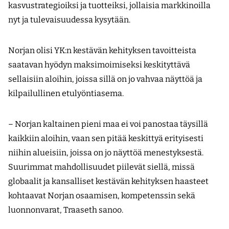
kasvustrategioiksi ja tuotteiksi, jollaisia markkinoilla
nyt ja tulevaisuudessa kysytään.
Norjan olisi YK:n kestävän kehityksen tavoitteista
saatavan hyödyn maksimoimiseksi keskityttävä
sellaisiin aloihin, joissa sillä on jo vahvaa näyttöä ja
kilpailullinen etulyöntiasema.
– Norjan kaltainen pieni maa ei voi panostaa täysillä
kaikkiin aloihin, vaan sen pitää keskittyä erityisesti
niihin alueisiin, joissa on jo näyttöä menestyksestä.
Suurimmat mahdollisuudet piilevät siellä, missä
globaalit ja kansalliset kestävän kehityksen haasteet
kohtaavat Norjan osaamisen, kompetenssin sekä
luonnonvarat, Traaseth sanoo.