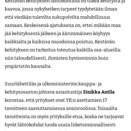
Kestävän kehityksen lähtökohtana on tukea kehitystä ja
kasvua, jossa nykyhetken tarpeet tyydytetään ilman
että viedään tulevilta sukupolvilta mahdollisuus
samaan. Keskeisenä ajatuksena on, ettei mikään maa
jää kehityksestä jälkeen ja äärimmäinen köyhyys
kaikkialta ja kaikissa muodoissa poistuu. Kestävän
kehityksen on tarkoitus toteutua kaikilla osa-alueilla:
niin taloudellisesti, ihmisten hyvinvoinnin kuin
ympäristön kannalta.
Suurlähettiläs ja ulkoministeriön kauppa- ja
kehitysosaston johtava asiantuntija
Sinikka Antila
korostaa, että yritykset ovat YK:n asettamien 17
tavoitteen saavuttamisessa avainroolissa. Toisaalta
tavoitteista on myös yrityksille etua, koska ne tarjoavat
hyvät lähtökohdat luoda uusia liiketoiminnallisesti