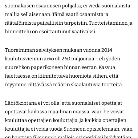
suomalaisen osaamisen pohjalta, ei viedä suomalaista
mallia sellaisenaan. Tämä vaatii osaamista ja
räätälöimistä paikallisiin tarpeisiin. Tuotteistaminen ja
hinnoittelu on osoittautunut vaativaksi.
Tuoreimman selvityksen mukaan vuonna 2014
koulutusviennin arvo oli 260 miljoonaa – eli yhden
suurehkon paperikoneen hinnan verran. Kasvua
haettaessa on kiinnitettävä huomiota siihen, että
myymme riittävässä määrin skaalautuvia tuotteita.
Lähtökohtana ei voi olla, että suomalaiset opettajat
opettavat kaikissa maailman maissa, vaan he voivat
kouluttaa opettajien kouluttajia. Ja kaikkia opettajien
kouluttajia ei voida tuoda Suomeen opiskelemaan, vaan
on haettava fiksumpia malleja esimerkiksi hyödyntäen