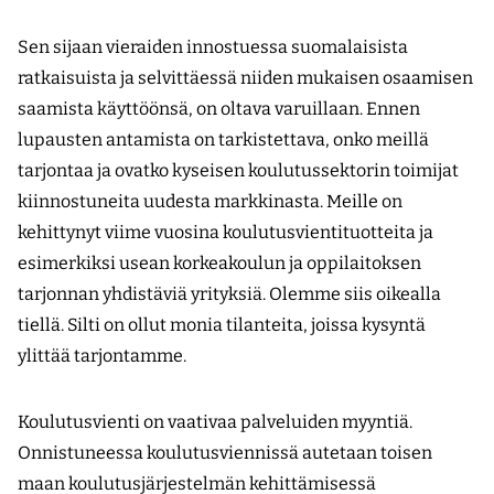
Sen sijaan vieraiden innostuessa suomalaisista
ratkaisuista ja selvittäessä niiden mukaisen osaamisen
saamista käyttöönsä, on oltava varuillaan. Ennen
lupausten antamista on tarkistettava, onko meillä
tarjontaa ja ovatko kyseisen koulutussektorin toimijat
kiinnostuneita uudesta markkinasta. Meille on
kehittynyt viime vuosina koulutusvientituotteita ja
esimerkiksi usean korkeakoulun ja oppilaitoksen
tarjonnan yhdistäviä yrityksiä. Olemme siis oikealla
tiellä. Silti on ollut monia tilanteita, joissa kysyntä
ylittää tarjontamme.
Koulutusvienti on vaativaa palveluiden myyntiä.
Onnistuneessa koulutusviennissä autetaan toisen
maan koulutusjärjestelmän kehittämisessä