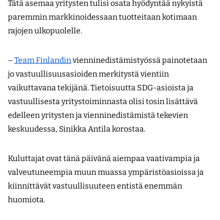
Tätä asemaa yritysten tulisi osata hyödyntää nykyistä
paremmin markkinoidessaan tuotteitaan kotimaan
rajojen ulkopuolelle.
–
Team Finlandin
vienninedistämistyössä painotetaan
jo vastuullisuusasioiden merkitystä vientiin
vaikuttavana tekijänä. Tietoisuutta SDG-asioista ja
vastuullisesta yritystoiminnasta olisi tosin lisättävä
edelleen yritysten ja vienninedistämistä tekevien
keskuudessa, Sinikka Antila korostaa.
Kuluttajat ovat tänä päivänä aiempaa vaativampia ja
valveutuneempia muun muassa ympäristöasioissa ja
kiinnittävät vastuullisuuteen entistä enemmän
huomiota.