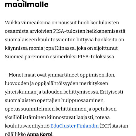
maailmalle
Vaikka viimeaikoina on noussut huoli koululaisten
osaamista arvioivien PISA-tulosten heikkenemisestä,
suomalaiseen koulutus­vientiin liittyviä hankkeita on
käynnissä monia jopa Kiinassa, joka on sijoittunut
Suomea paremmin esimerkiksi PISA-tuloksissa.
– Monet maat ovat ymmärtäneet oppimisen ilon,
luovuuden ja oppijalähtöisyyden merkityksen
yhteiskunnan ja talouden kehittymisessä. Erityisesti
suomalaisten opettajien huippuosaaminen,
opetussuunnitelmien kehittäminen ja opetuksen
yksillöllistäminen kiinnostavat laajasti, toteaa
koulutusvientiyhtiö
EduCluster Finlandin
(ECF) Aasian-
päällikkö
Anna Korpi
.