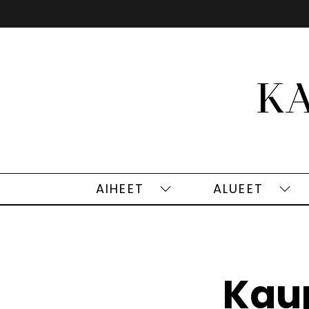
Siirry
sisältöön
AIHEET
ALUEET
Aiheet
Alu
alasivut
alas
Kaup