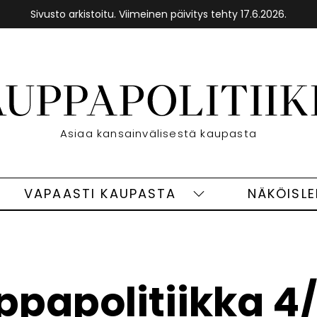
Sivusto arkistoitu. Viimeinen päivitys tehty 17.6.2026.
Etusivu
Asiaa kansainvälisestä kaupasta
VAPAASTI KAUPASTA
NÄKÖISL
eet
Vapaasti
ivut
kaupasta
alasivut
papolitiikka 4