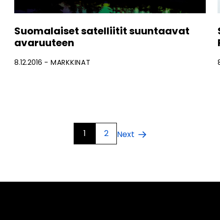
Suomalaiset satelliitit suuntaavat
avaruuteen
8.12.2016
MARKKINAT
1
2
Next