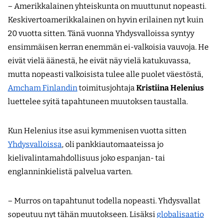
– Amerikkalainen yhteiskunta on muuttunut nopeasti.
Keskivertoamerik­kalainen on hyvin erilainen nyt kuin
20 vuotta sitten. Tänä vuonna Yhdysvalloissa syntyy
ensimmäisen kerran enemmän ei-valkoisia vauvoja. He
eivät vielä äänestä, he eivät näy vielä katukuvassa,
mutta nopeasti valkoisista tulee alle puolet väestöstä,
Amcham Finlandin
toimitusjohtaja
Kristiina Helenius
luettelee syitä tapahtuneen muutoksen taustalla.
Kun Helenius itse asui kymmenisen vuotta sitten
Yhdysvalloissa
, oli pankkiautomaateissa jo
kielivalintamahdollisuus joko espanjan- tai
englanninkielistä palvelua varten.
– Murros on tapahtunut todella nopeasti. Yhdysvallat
sopeutuu nyt tähän muutokseen. Lisäksi
globalisaatio