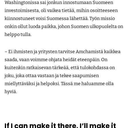
Washingtonissa sai jonkun innostumaan Suomeen
investoimisesta, oli vaikea tietää, mihin osoitteeseen
kiinnostuneet voisi Suomessa lähettää. Työn missio
onkin ollut luoda paikka, johon Suomen ulkopuolelta on
helppo tulla.
– Ei ihmisten ja yritysten tarvitse Amchamistä kaikkea
saada, vaan voimme ohjata heidät eteenpäin. On
kuitenkin ratkaisevan tärkeää, että tulokohdassa on
joku, joka ottaa vastaan ja tekee saapumisen
miellyttäväksi ja helpoksi. Tässä me haluamme olla
hyviä. 
If I can make it there, I’ll make it