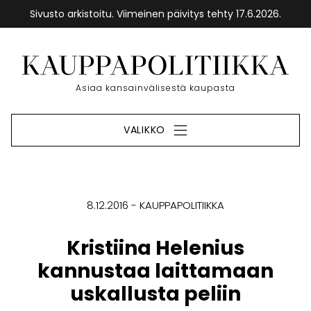
Sivusto arkistoitu. Viimeinen päivitys tehty 17.6.2026.
Siirry
sisältöön
Etusivu
Asiaa kansainvälisestä kaupasta
VALIKKO
8.12.2016
KAUPPAPOLITIIKKA
Kristiina Helenius
kannustaa laittamaan
uskallusta peliin