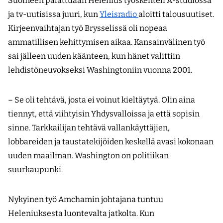
Suomeen palattuaan Helenius työskenteli A-studiossa
ja tv-uutisissa juuri, kun
Yleisradio
aloitti talousuutiset.
Kirjeenvaihtajan työ Brysselissä oli nopeaa
ammatillisen kehittymisen aikaa. Kansainvälinen työ
sai jälleen uuden käänteen, kun hänet valittiin
lehdistöneuvokseksi Washingtoniin vuonna 2001.
– Se oli tehtävä, josta ei voinut kieltäytyä. Olin aina
tiennyt, että viihtyisin Yhdysvalloissa ja että sopisin
sinne. Tarkkailijan tehtävä vallankäyttäjien,
lobbareiden ja taustatekijöiden keskellä avasi kokonaan
uuden maailman. Washington on politiikan
suurkaupunki.
Nykyinen työ Amchamin johtajana tuntuu
Heleniuksesta luontevalta jatkolta. Kun