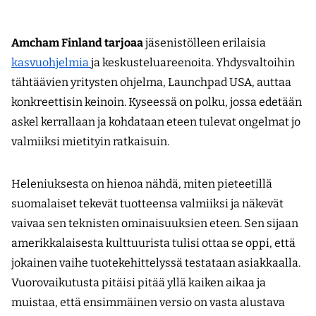
Amcham Finland tarjoaa
jäsenistölleen erilaisia
kasvuohjelmia
ja keskusteluareenoita. Yhdysvaltoihin
tähtäävien yritysten ohjelma, Launchpad USA, auttaa
konkreettisin keinoin. Kyseessä on polku, jossa edetään
askel kerrallaan ja kohdataan eteen tulevat ongelmat jo
valmiiksi mietityin ratkaisuin.
Heleniuksesta on hienoa nähdä, miten pieteetillä
suomalaiset tekevät tuotteensa valmiiksi ja näkevät
vaivaa sen teknisten ominaisuuksien eteen. Sen sijaan
amerikkalaisesta kulttuurista tulisi ottaa se oppi, että
jokainen vaihe tuotekehittelyssä testataan asiakkaalla.
Vuorovaikutusta pitäisi pitää yllä kaiken aikaa ja
muistaa, että ensimmäinen versio on vasta alustava