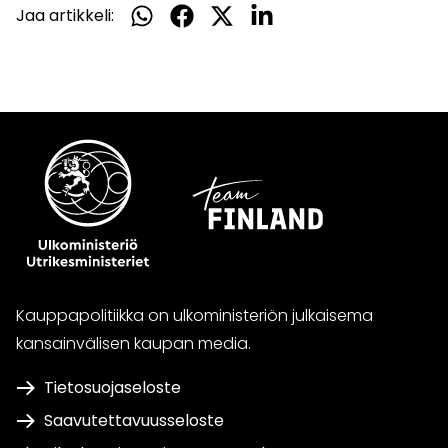
Jaa artikkeli:
Jaa
Jaa
Jaa
Jaa
WhatsApissa
Facebookissa
Twitterissä
LinkedInissä
Kauppapolitiikka on ulkoministeriön julkaisema
kansainvälisen kaupan media.
Tietosuojaseloste
Saavutettavuusseloste