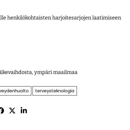
lle henkilökohtaisten harjoitesarjojen laatimiseen
 liikevaihdosta, ympäri maailmaa
veydenhuolto
terveysteknologia
Jaa
Jaa
Jaa
sApissa
acebookissa
Twitterissä
LinkedInissä