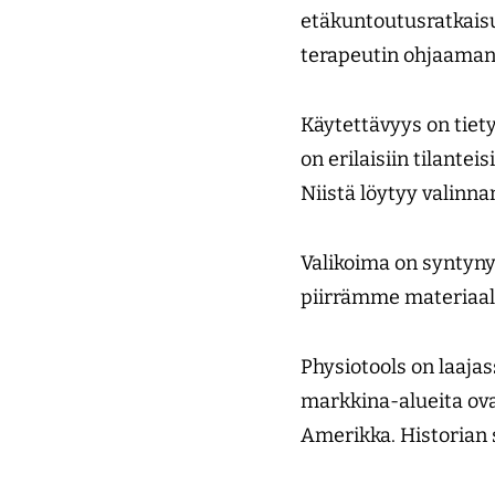
etäkuntoutusratkaisu
terapeutin ohjaaman
Käytettävyys on tietys
on erilaisiin tilantei
Niistä löytyy valinnan
Valikoima on syntyny
piirrämme materiaalia
Physiotools on laaja
markkina-alueita ova
Amerikka. Historian s