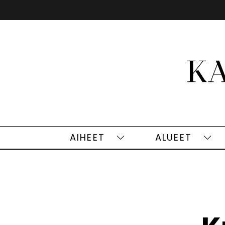
Siirry
sisältöön
AIHEET
ALUEET
Aiheet
Alu
alasivut
alas