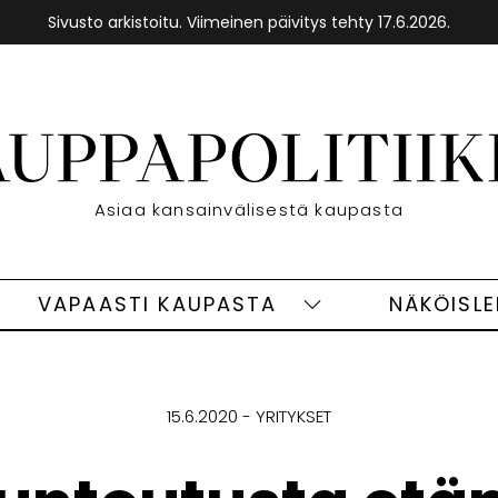
Sivusto arkistoitu. Viimeinen päivitys tehty 17.6.2026.
Etusivu
Asiaa kansainvälisestä kaupasta
VAPAASTI KAUPASTA
NÄKÖISL
eet
Vapaasti
ivut
kaupasta
alasivut
15.6.2020
YRITYKSET