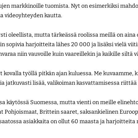
jen markkinoille tuomista. Nyt on esimerkiksi mahdoll
a videoyhteyden kautta.
ti oleellista, mutta tärkeässä roolissa meillä on aina o
siin sopivia harjoitteita lähes 20 000 ja lisäksi vielä vii
varaa niin vauvoille kuin vaareillekin ja kaikille siltä vä
t kovalla työllä pitkän ajan kuluessa. Me kuvaamme, 
 jatkuvasti lisää, valikoiman kasvattamisessa riittää
ssa käytössä Suomessa, mutta vienti on meille elinehto
t Pohjoismaat, Brittein saaret, saksankielinen Euroop
aatossa asiakkaita on ollut 60 maasta ja harjoitteita m