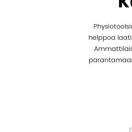
K
Physiotools
helppoa laati
Ammattilais
parantamaan 