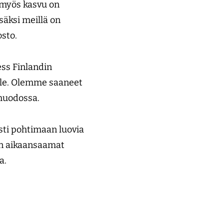
a myös kasvu on
säksi meillä on
osto.
ess Finlandin
sille. Olemme saaneet
muodossa.
sti pohtimaan luovia
in aikaansaamat
a.