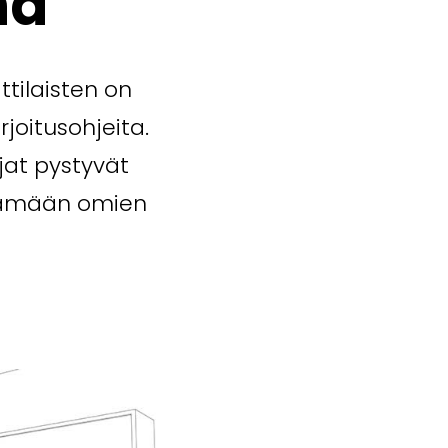
nä
tilaisten on
joitusohjeita.
jat pystyvät
säämään omien