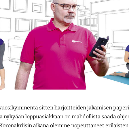
vuosikymmentä sitten harjoitteiden jakamisen paperi
, ja nykyään loppuasiakkaan on mahdollista saada ohj
 Koronakriisin aikana olemme nopeuttaneet erilaisten