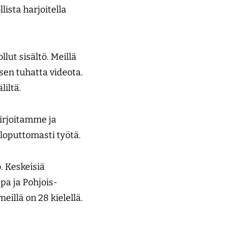
ista harjoitella
llut sisältö. Meillä
tisen tuhatta videota.
liltä.
kirjoitamme ja
 loputtomasti työtä.
. Keskeisiä
pa ja Pohjois-
eillä on 28 kielellä.