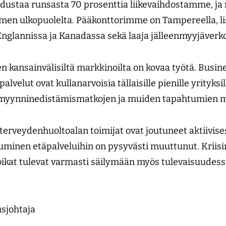
i edustaa runsasta 70 prosenttia liikevaihdostamme, j
omen ulkopuolelta. Pääkonttorimme on Tampereella, li
Englannissa ja Kanadassa sekä laaja jälleenmyyjä­verk
 kansainvälisiltä markkinoilta on kovaa työtä. Busin
alvelut ovat kullanarvoisia tällaisille pienille yrityk
yynninedistämismatkojen ja muiden tapahtumien 
 terveydenhuoltoalan toimijat ovat joutuneet aktiivise
tuminen etäpalveluihin on pysyvästi muuttunut. Kriis
oikat tulevat varmasti säilymään myös tulevaisuudess
usjohtaja