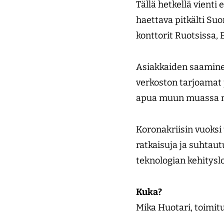
Tällä hetkellä vient
haettava pitkälti Su
konttorit Ruotsissa, 
Asiakkaiden saaminen
verkoston tarjoamat p
apua muun muassa m
Koronakriisin vuoksi
ratkaisuja ja suhtau
teknologian kehitysl
Kuka?
Mika Huotari, toimit