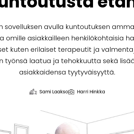
untoutusta etä
in sovelluksen avulla kuntoutuksen ammat
a omille asiakkailleen henkilökohtaisia har
et kuten erilaiset terapeutit ja valmenta
työnsä laatua ja tehokkuutta sekä li
asiakkaidensa tyytyväisyyttä.
Sami Laakso
Harri Hinkka