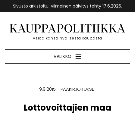
Sivusto arkistoitu. Viimeinen päivitys tehty 17.6.2026.
Siirry
sisältöön
Etusivu
Asiaa kansainvälisestä kaupasta
VALIKKO
9.9.2015
PÄÄKIRJOITUKSET
Lottovoittajien maa