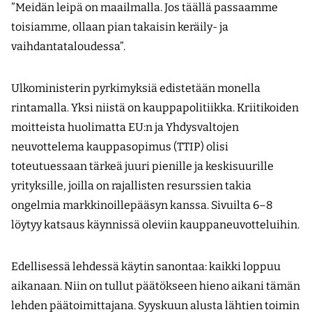
”Meidän leipä on maailmalla. Jos täällä passaamme
toisiamme, ollaan pian takaisin keräily- ja
vaihdantataloudessa”.
Ulkoministerin pyrkimyksiä edistetään monella
rintamalla. Yksi niistä on kauppapolitiikka. Kriitikoiden
moitteista huolimatta EU:n ja Yhdysvaltojen
neuvottelema kauppasopimus (TTIP) olisi
toteutuessaan tärkeä juuri pienille ja keskisuurille
yrityksille, joilla on rajallisten resurssien takia
ongelmia markkinoillepääsyn kanssa. Sivuilta 6–8
löytyy katsaus käynnissä oleviin kauppaneuvotteluihin.
Edellisessä lehdessä käytin sanontaa: kaikki loppuu
aikanaan. Niin on tullut päätökseen hieno aikani tämän
lehden päätoimittajana. Syyskuun alusta lähtien toimin