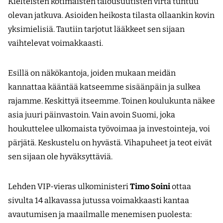
Kielteisten kotimaisten talousuutisten virta tuntuu
olevan jatkuva. Asioiden heikosta tilasta ollaankin kovin
yksimielisiä. Tautiin tarjotut lääkkeet sen sijaan
vaihtelevat voimakkaasti.
Esillä on näkökantoja, joiden mukaan meidän
kannattaa kääntää katseemme sisäänpäin ja sulkea
rajamme. Keskittyä itseemme. Toinen koulukunta näkee
asia juuri päinvastoin. Vain avoin Suomi, joka
houkuttelee ulkomaista työvoimaa ja investointeja, voi
pärjätä. Keskustelu on hyvästä. Vihapuheet ja teot eivät
sen sijaan ole hyväksyttäviä.
Lehden VIP-vieras ulkoministeri
Timo Soini
ottaa
sivulta 14 alkavassa jutussa voimakkaasti kantaa
avautumisen ja maail­malle menemisen puolesta: