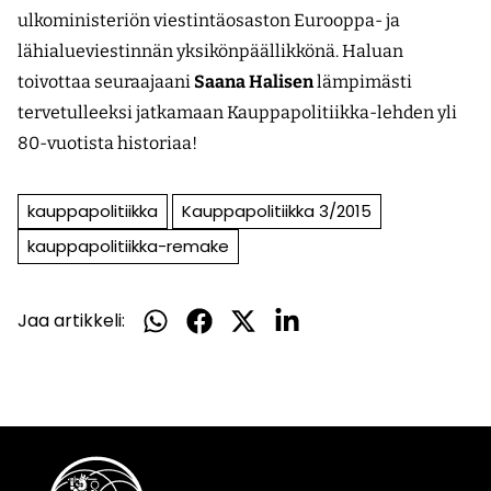
ulkoministeriön viestintäosaston Eurooppa- ja
lähialueviestinnän yksikönpäällikkönä. Haluan
toivottaa seuraajaani
Saana Halisen
lämpimästi
tervetulleeksi jatkamaan Kauppapolitiikka-lehden yli
80-vuotista historiaa!
kauppapolitiikka
Kauppapolitiikka 3/2015
kauppapolitiikka-remake
Jaa artikkeli:
Jaa
Jaa
Jaa
Jaa
WhatsApissa
Facebookissa
Twitterissä
LinkedInissä