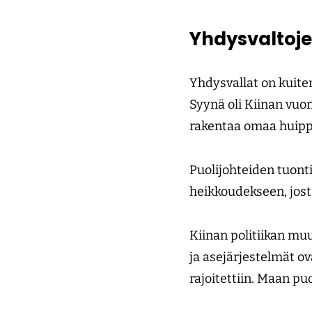
Yhdysvaltoje
Yhdysvallat on kuit
Syynä oli Kiinan vuo
rakentaa omaa huipp
Puolijohteiden tuonti
heikkoudekseen, jost
Kiinan politiikan muu
ja asejärjestelmät ov
rajoitettiin. Maan pu