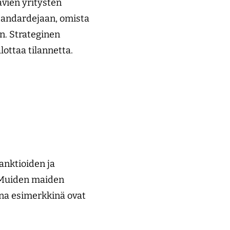
avien yritysten
standardejaan, omista
n. Strateginen
lottaa tilannetta.
anktioiden ja
. Muiden maiden
ana esimerkkinä ovat