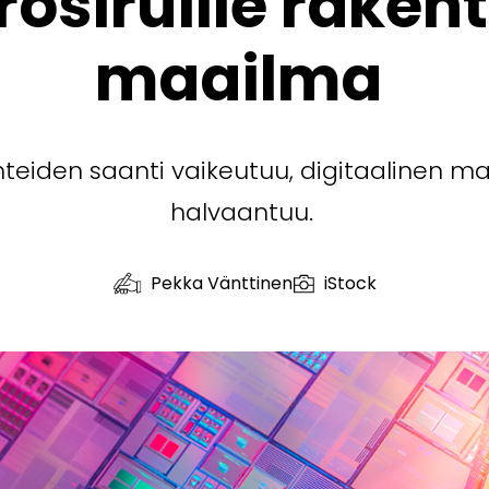
rosiruille raken
maailma
ohteiden saanti vaikeutuu, digitaalinen
halvaantuu.
Pekka Vänttinen
iStock