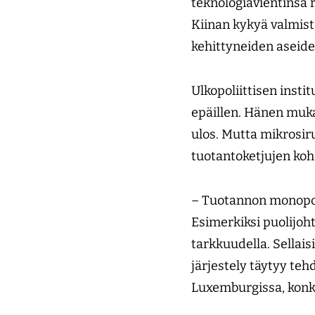
teknologiavientinsä 
Kiinan kykyä valmista
kehittyneiden aseid
Ulkopoliittisen insti
epäillen. Hänen mukaa
ulos. Mutta mikrosir
tuotantoketjujen kohd
– Tuotannon monopoli
Esimerkiksi puolijoht
tarkkuudella. Sellais
järjestely täytyy teh
Luxemburgissa, konkre