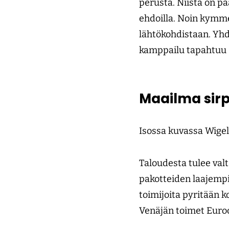
perusta. Niistä on pä
ehdoilla. Noin kymme
lähtökohdistaan. Yhd
kamppailu tapahtuu s
Maailma sir
Isossa kuvassa Wigel
Taloudesta tulee val
pakotteiden laajempi
toimijoita pyritään 
Venäjän toimet Euro