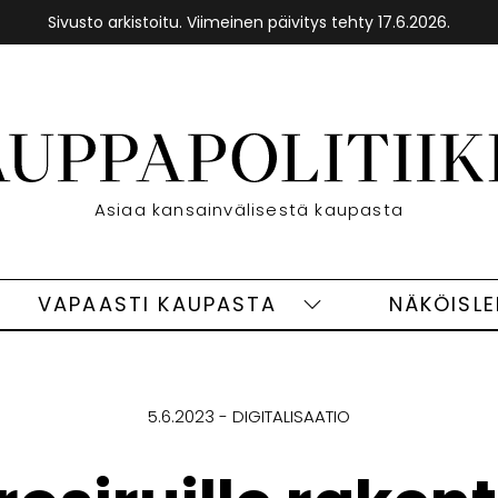
Sivusto arkistoitu. Viimeinen päivitys tehty 17.6.2026.
Etusivu
Asiaa kansainvälisestä kaupasta
VAPAASTI KAUPASTA
NÄKÖISL
eet
Vapaasti
ivut
kaupasta
alasivut
5.6.2023
DIGITALISAATIO