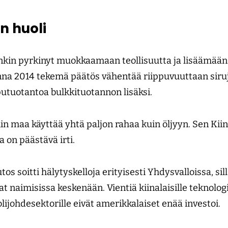
n huoli
enkin pyrkinyt muokkaamaan teollisuutta ja lisäämää
nna 2014 tekemä päätös vähentää riippuvuuttaan siruj
utuotantoa bulkkituotannon lisäksi.
in maa käyttää yhtä paljon rahaa kuin öljyyn. Sen Kii
a on päästävä irti.
tos soitti hälytyskelloja erityisesti Yhdysvalloissa, si
at naimisissa keskenään. Vientiä kiinalaisille teknologi
olijohdesektorille eivät amerikkalaiset enää investoi.