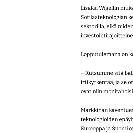
Lisäksi Wigellin muk
Sotilasteknologian k
sektorilla, eikä niid
investointirajoittein
Lopputulemana on ko
– Kutsumme sitä balka
irtikytkentää, ja se on
ovat niin monitahoisi
Markkinan kaventues
teknologioiden epäyht
Eurooppa ja Suomi ov