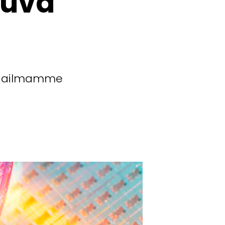
tuva
 maailmamme