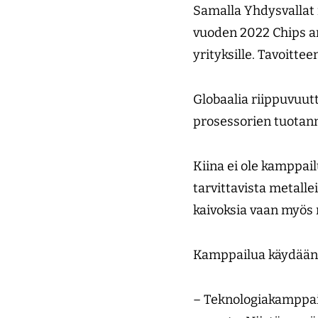
Samalla Yhdysvallat
vuoden 2022 Chips an
yrityk­sille. Tavoit
Globaalia riippuvuut
prosessorien tuotann
Kiina ei ole kamppail
tarvittavista metalle
kaivoksia vaan myös 
Kamppailua käydään 
– Teknologiakamppailu