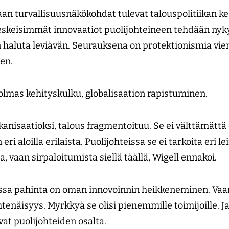
aan turvallisuusnäkökohdat tulevat talouspolitiikan ke
eskeisimmät innovaatiot puolijohteineen tehdään nykyi
en haluta leviävän. Seurauksena on protektionismia vien
een.
lmas kehityskulku, globalisaation rapistuminen.
nisaatioksi, talous fragmentoituu. Se ei välttämättä 
 eri aloilla erilaista. Puolijohteissa se ei tarkoita eri l
a, vaan sirpaloitumista siellä täällä, Wigell ennakoi.
sa pahinta on oman innovoinnin heikkeneminen. Vaar
enäisyys. Myrkkyä se olisi pienemmille toimijoille. Ja
at puolijohteiden osalta.