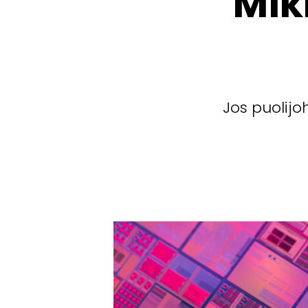
Mik
Jos puolij