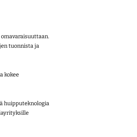
n omavaraisuuttaan.
en tuonnista ja
na kokee
llä huipputeknologia
ayrityksille