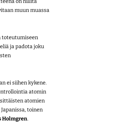
teena on hillitä
tarvitaan muun muassa
n toteutumiseen
eliä ja padota joku
isten
n ei siihen kykene.
ontrollointia atomin
ksittäisten atomien
 Japanissa, toinen
s Holmgren
.