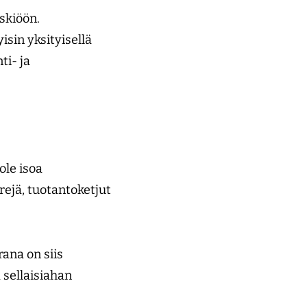
skiöön.
sin yksityisellä
ti- ja
ole isoa
eirejä, tuotantoketjut
ana on siis
 sellaisiahan