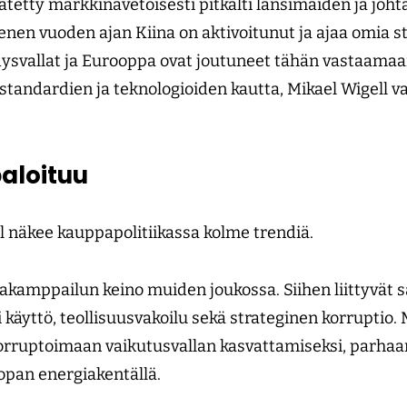
ätetty markkinavetoisesti pitkälti länsimaiden ja joht
nen vuoden ajan Kiina on aktivoitunut ja ajaa omia 
ysvallat ja Eurooppa ovat joutuneet tähän vastaamaa
tandardien ja teknologioiden kautta, Mikael Wigell va
paloituu
l näkee kauppapolitiikassa kolme trendiä.
takamppailun keino muiden joukossa. Siihen liittyvät s
 käyttö, teollisuusvakoilu sekä strateginen korruptio
korruptoimaan vaikutusvallan kasvattamiseksi, parha
opan energiakentällä.