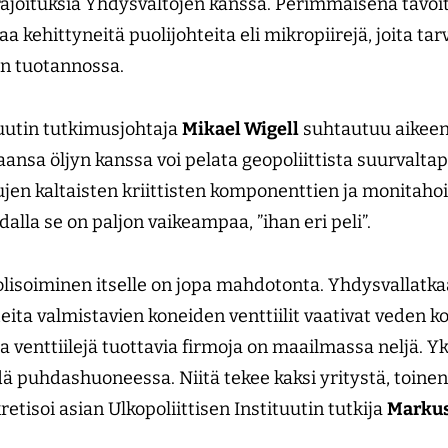
rajoituksia Yhdysvaltojen kanssa. Perimmäisenä tavoit
a kehittyneitä puolijohteita eli mikropiirejä, joita 
en tuotannossa.
tuutin tutkimusjohtaja
Mikael Wigell
suhtautuu aikee
nsa öljyn kanssa voi pelata geopoliittista suurvaltap
ujen kaltaisten kriittisten komponenttien ja monitaho
alla se on paljon vaikeampaa, ”ihan eri peli”.
soiminen itselle on jopa mahdotonta. Yhdysvallatkaa
eita valmistavien koneiden venttiilit vaativat veden k
ia venttiilejä tuottavia firmoja on maailmassa neljä. Y
dä puhdashuoneessa. Niitä tekee kaksi yritystä, toinen
tisoi asian Ulkopoliittisen Instituutin tutkija
Marku