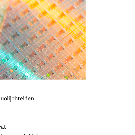
puolijohteiden
vat