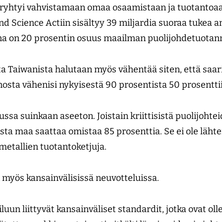
 ryhtyi vahvistamaan omaa osaamistaan ja tuotantoa
d Science Actiin sisältyy 39 miljardia suoraa tukea am
teena on 20 prosentin osuus maailman puolijohdetuota
ta Taiwanista halutaan myös vähentää siten, että saar
osta vähenisi nykyisestä 90 prosentista 50 prosentti
ussa suinkaan aseeton. Joistain kriittisistä puolijoht
ista maa saattaa omistaa 85 prosenttia. Se ei ole läh
metallien tuotantoketjuja.
myös kansainvälisissä neuvotteluissa.
un liittyvät kansain­väliset standardit, jotka ovat oll