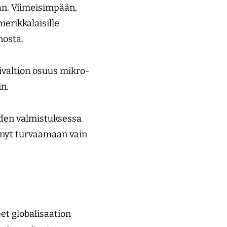
an. Viimeisimpään,
erikkalaisille
nnosta.
ivaltion osuus mikro­
in.
eiden valmistuksessa
tenyt turvaamaan vain
eet globalisaation