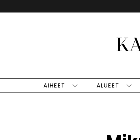
Siirry
sisältöön
AIHEET
ALUEET
Aiheet
Alu
alasivut
alas