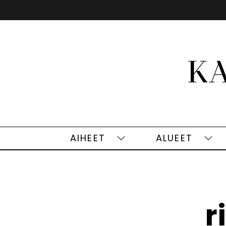
Siirry
sisältöön
AIHEET
ALUEET
Aiheet
Alu
alasivut
alas
r