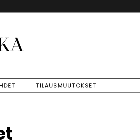
EHDET
TILAUSMUUTOKSET
et