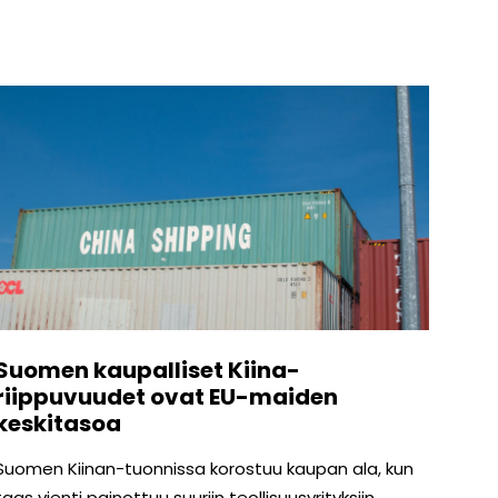
Suomen kaupalliset Kiina-
riippuvuudet ovat EU-maiden
keskitasoa
Suomen Kiinan-tuonnissa korostuu kaupan ala, kun
taas vienti painottuu suuriin teollisuusyrityksiin.