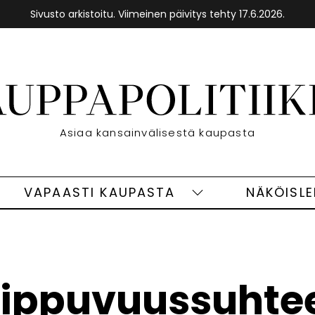
Sivusto arkistoitu. Viimeinen päivitys tehty 17.6.2026.
Etusivu
Asiaa kansainvälisestä kaupasta
VAPAASTI KAUPASTA
NÄKÖISL
eet
Vapaasti
ivut
kaupasta
alasivut
iippuvuussuhte