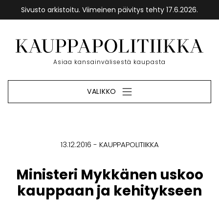
Sivusto arkistoitu. Viimeinen päivitys tehty 17.6.2026.
Siirry
sisältöön
Etusivu
Asiaa kansainvälisestä kaupasta
VALIKKO
13.12.2016
KAUPPAPOLITIIKKA
Ministeri Mykkänen uskoo
kauppaan ja kehitykseen