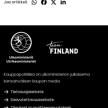
Jaa artikkeli:
Jaa
Jaa
Jaa
Jaa
WhatsApissa
Facebookissa
Twitterissä
LinkedInissä
Kauppapolitiikka on ulkoministeriön julkaisema
kansainvälisen kaupan media.
Tietosuojaseloste
Saavutettavuusseloste
Tilaukset ja osoitteenmuutokset