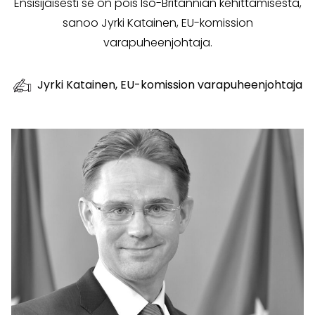
Ensisijaisesti se on pois Iso-Britannian kehittämisestä,
sanoo Jyrki Katainen, EU-komission
varapuheenjohtaja.
Jyrki Katainen, EU-komission varapuheenjohtaja