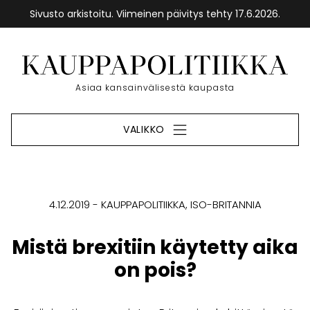
Sivusto arkistoitu. Viimeinen päivitys tehty 17.6.2026.
Siirry
sisältöön
Etusivu
Asiaa kansainvälisestä kaupasta
VALIKKO
4.12.2019
KAUPPAPOLITIIKKA
ISO-BRITANNIA
Mistä brexitiin käytetty aika
on pois?