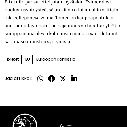
Eli ei niin pahaa, ettei jotain hyvääkin. Esimerkiksi
puolustusyhteystyössä brexit on ollut ainakin osittain
liikkeellepaneva voima. Toinen on kauppapolitiikka,
kun toimintaympäristön hajaannus on herättänyt EU:n
kumppaneina olevia kolmansia maita ja vauhdittanut
kauppasopimusten syntymisiä.”
brexit
EU
Euroopan komissio
Jaa artikkeli:
Jaa
Jaa
Jaa
Jaa
WhatsApissa
Facebookissa
Twitterissä
LinkedInissä