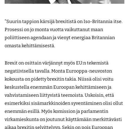
”Suurin tappion kärsijä brexitistä on Iso-Britannia itse.
Prosessi on jo monta vuotta vaikuttanut maan
poliittiseen agendaan ja vienyt energiaa Britannian
omasta kehittämisestä.
Brexit on osittain värjännyt myös EU:n tekemistä
negatiivisella tavalla. Monta Eurooppa-neuvoston
kokousta on pidetty brexitin takia. Niissä olisi voitu
keskustella enemmän Euroopan kehittämiseen ja
vahvistamiseen liittyvistä teemoista. Uskoisin, että
esimerkiksi sisämarkkinoiden syventäminen olisi ollut
enemmän esillä. Myös komission ja parlamentin
virkamieskunta on joutunut käyttämään merkittävästi
aikaa brexitin selvittelyyn. Sekin on pois Euroopan