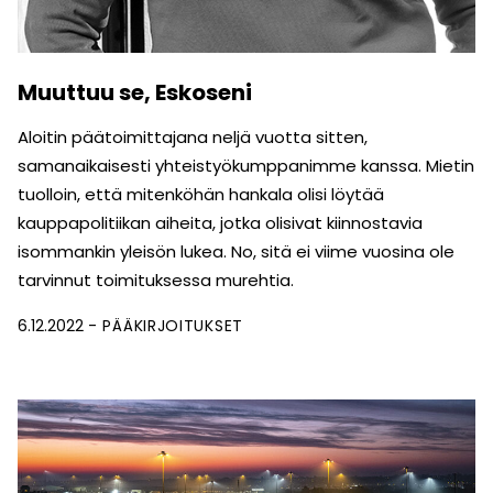
Muuttuu se, Eskoseni
Aloitin päätoimittajana neljä vuotta sitten,
samanaikaisesti yhteistyö­kumppanimme kanssa. Mietin
tuolloin, että mitenköhän hankala olisi löytää
kauppapolitiikan aiheita, jotka olisivat kiinnostavia
isommankin yleisön lukea. No, sitä ei viime vuosina ole
tarvinnut toimituksessa murehtia.
6.12.2022
PÄÄKIRJOITUKSET