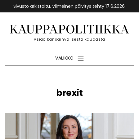
Sivusto arkistoitu. Viimeinen päivitys tehty 17.6.2026.
Siirry
sisältöön
Etusivu
Asiaa kansainvälisestä kaupasta
VALIKKO
brexit