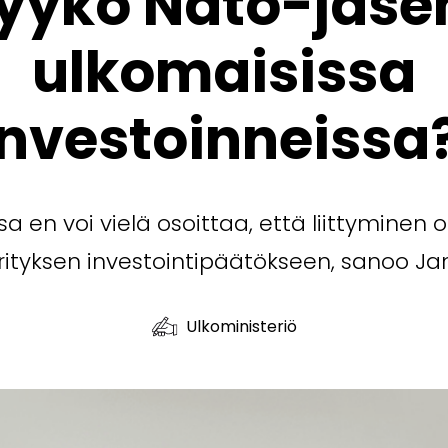
yykö Nato-jäse
ulkomaisissa
investoinneissa
 en voi vielä osoittaa, että liittyminen o
yrityksen investointipäätökseen, sanoo Jan
Ulkoministeriö