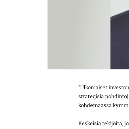
”Ulkomaiset investoin
strategisia pohdintoj
kohdemaassa kymmen
Keskeisiä tekijöitä, 