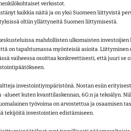
henkilökohtaiset verkostot.
tänyt kaikkia näitä ja on yksi Suomeen liittyvistä peru
tyksissä oltiin yllättyneitä Suomen liittymisestä.
 keskusteluissa mahdollisten ulkomaisten investoijien 
että on tapahtumassa myönteisiä asioita. Liittyminen 
ässä vaiheessa osoittaa konkreettisesti, että juuri se o
estointipäätökseen.
altteja investointiympäristönä. Nostan esiin erityises
 -alueet kuten kvanttilaskennan, 6G:n ja tekoälyn. Nii
suomalainen työvoima on arvostettua ja osaamisen ta
viä tekijöitä investointien edistämiseen.