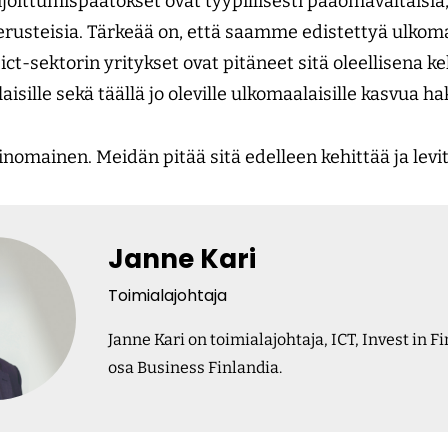
sijoittumispäätökset ovat tyypillisesti pääomavaltaisia,
rusteisia. Tärkeää on, että saamme edistettyä ulkoma
ict-sektorin yritykset ovat pitäneet sitä oleellisena k
ille sekä täällä jo oleville ulkomaalaisille kasvua hake
omainen. Meidän pitää sitä edelleen kehittää ja levit
Janne Kari
Toimialajohtaja
Janne Kari on toimialajohtaja, ICT, Invest in F
osa Business Finlandia.