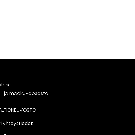
steriö
tä- ja maakuvaosasto
ALTIONEUVOSTO
i yhteystiedot