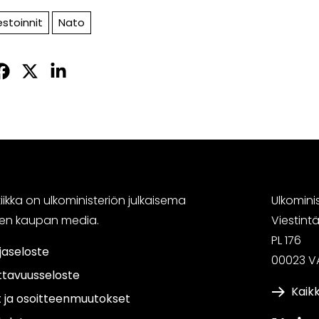
estoinnit
Nato
Jaa
Jaa
Jaa
sApissa
acebookissa
Twitterissä
LinkedInissä
ikka on ulkoministeriön julkaisema
Ulkomini
sen kaupan media.
Viestin
PL 176
jaseloste
00023 V
ttavuusseloste
Kaikk
t ja osoitteenmuutokset