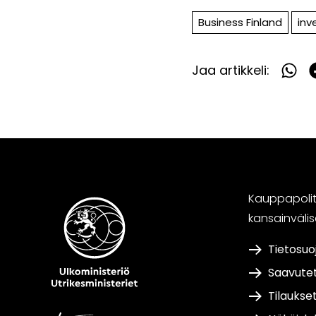
Business Finland
inv
Jaa artikkeli:
Jaa
What
F
Kauppapoliti
kansainväli
Tietosuo
Saavute
Tilaukse