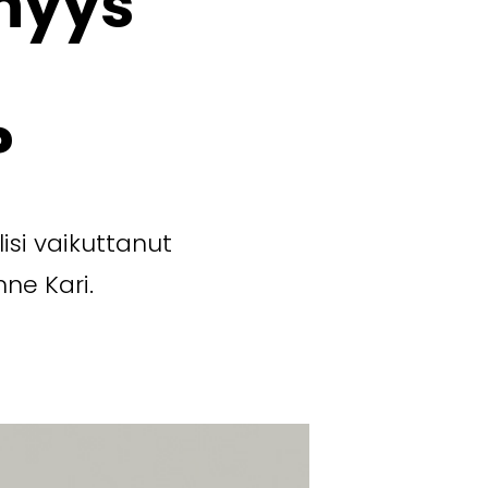
nyys
?
lisi vaikuttanut
ne Kari.