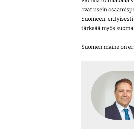
Monilla toimialoilla 
ovat usein osaamispe
Suomeen, erityisesti 
tärkeää myös suomalais
Suomen maine on erin