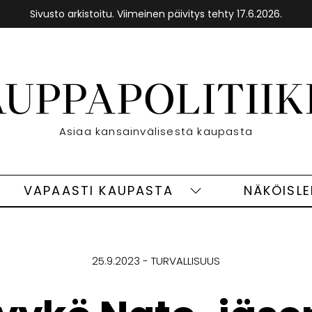
Sivusto arkistoitu. Viimeinen päivitys tehty 17.6.2026.
Etusivu
Asiaa kansainvälisestä kaupasta
VAPAASTI KAUPASTA
NÄKÖISL
eet
Vapaasti
ivut
kaupasta
alasivut
25.9.2023
TURVALLISUUS