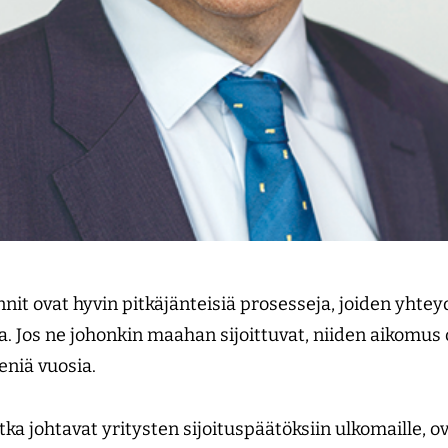
nit ovat hyvin pitkä­jänteisiä prosesseja, joiden yhtey
a. Jos ne johonkin maahan sijoittuvat, niiden aikomus 
iä vuosia.
jotka johtavat yritysten sijoituspäätöksiin ulkomaille,