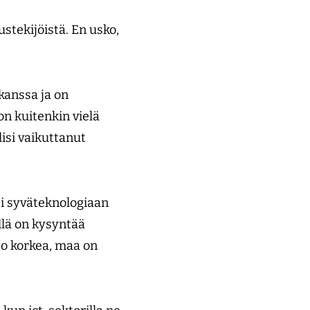
stekijöistä. En usko,
kanssa ja on
on kuitenkin vielä
lisi vaikuttanut
ti syväteknologiaan
llä on kysyntää
so korkea, maa on