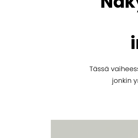
Näk
Tässä vaiheessa
jonkin 