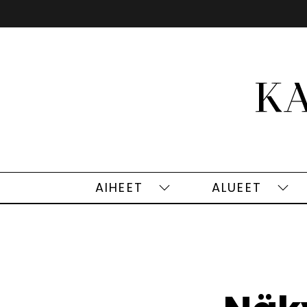
Siirry
sisältöön
AIHEET
ALUEET
Aiheet
Alu
alasivut
alas