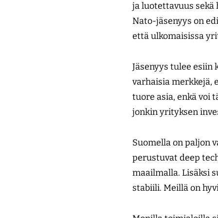
ja luotettavuus sekä 
Nato-jäsenyys on edis
että ulkomaisissa yri
Jäsenyys tulee esiin
varhaisia merkkejä, 
tuore asia, enkä voi t
jonkin yrityksen inv
Suomella on paljon v
perustuvat deep tech
maailmalla. Lisäksi 
stabiili. Meillä on hy