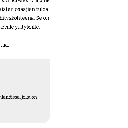
 kun ict-sektorilla ne
isten osaajien tuloa
ehityskohteena. Se on
ville yrityksille.
tää.”
inlandissa, joka on