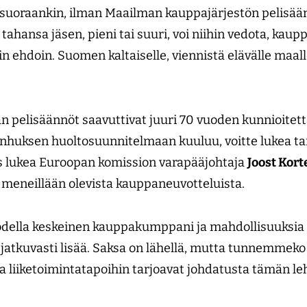
 suoraankin, ilman Maailman kauppajärjestön pelisäänt
a tahansa jäsen, pieni tai suuri, voi niihin vedota, kaup
ehdoin. Suomen kaltaiselle, viennistä elävälle maalle,
n pelisäännöt saavuttivat juuri 70 vuoden kunnioitett
vanhuksen huoltosuunnitelmaan kuuluu, voitte lukea 
ös lukea Euroopan komission varapääjohtaja
Joost Kort
a meneillään olevista kauppaneuvotteluista.
odella keskeinen kauppakumppani ja mahdollisuuksia
 jatkuvasti lisää. Saksa on lähellä, mutta tunnemmeko 
a liiketoimintatapoihin tarjoavat johdatusta tämän leh