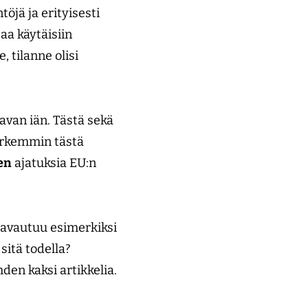
öjä ja erityisesti
paa käytäisiin
 tilanne olisi
avan iän. Tästä sekä
tarkemmin tästä
en
ajatuksia EU:n
 avautuu esimerkiksi
sitä todella?
den kaksi artikkelia.