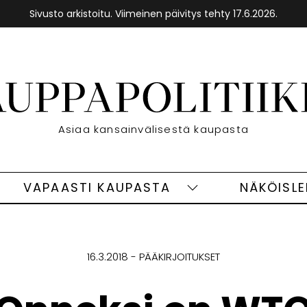
Sivusto arkistoitu. Viimeinen päivitys tehty 17.6.2026.
Etusivu
Asiaa kansainvälisestä kaupasta
VAPAASTI KAUPASTA
NÄKÖISL
eet
Vapaasti
ivut
kaupasta
alasivut
16.3.2018
PÄÄKIRJOITUKSET