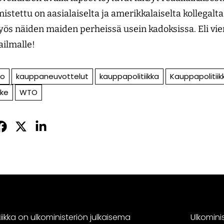
rmistettu on aasialaiselta ja amerikkalaiselta kollegalt
yös näiden maiden perheissä usein kadoksissa. Eli vie
ailmalle!
io
kauppaneuvottelut
kauppapolitiikka
Kauppapolitiikk
ake
WTO
Jaa
Jaa
Jaa
sApissa
acebookissa
Twitterissä
LinkedInissä
ikka on ulkoministeriön julkaisema
Ulkomini