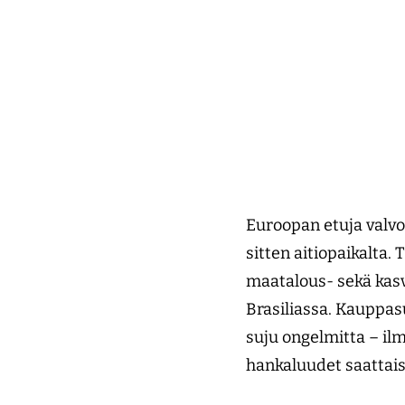
Euroopan etuja valv
sitten aitiopaikalta
maatalous- sekä kasv
Brasiliassa. Kauppasu
suju ongelmitta – il
hankaluudet saattaisi