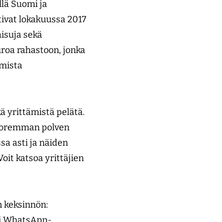
llä Suomi ja
tivat lokakuussa 2017
isuja sekä
roa rahastoon, jonka
mista
ä yrittämistä pelätä.
nuoremman polven
sa asti ja näiden
Voit katsoa yrittäjien
n keksinnön:
sti WhatsApp-