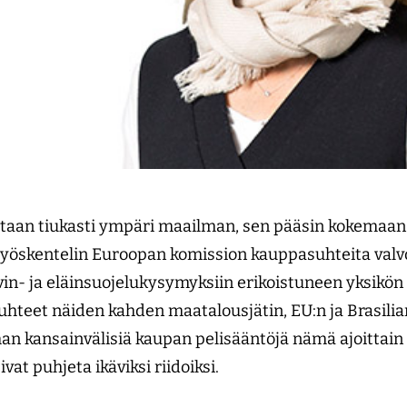
otaan tiukasti ympäri maailman, sen pääsin kokemaa
. Työskentelin Euroopan komission kauppasuhteita valvo
in- ja eläinsuojelukysymyksiin erikoistuneen yksikö
hteet näiden kahden maatalousjätin, EU:n ja Brasilian 
man kansainvälisiä kaupan pelisääntöjä nämä ajoittain
vat puhjeta ikäviksi riidoiksi.