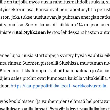
ille on tarjolla myös uusia rahoitusmahdollisuuksia, si
yissektorin osa, Kansainvälinen rahoitusyhtiö perus
ston, joka tukee uusiutuvan ja puhtaan energian ratka
itysmaissa. Suomi kanavoi kaikkiaan 114 miljoonaa eu
inisteri
Kai Mykkänen
kertoo lehdessä rahaston anta
ee lujaa, uusia startuppeja syntyy hyvää vauhtia eik
ä rinta rinnan Suomen pisteellä Slushissa muutaman 
 Bluen mustikkalimppari valloittaa maailmaa jo Aasias
ien sales pitchit ovat kunnossa kaikilla valtakielillä. 
ideon
https://kauppapolitiikka.local -verkkosivustolla
.
yös koululaisten (ja vanhempien) elämää helpottava
velluksen avulla lapset löytävät läksyt reaaliaikaise