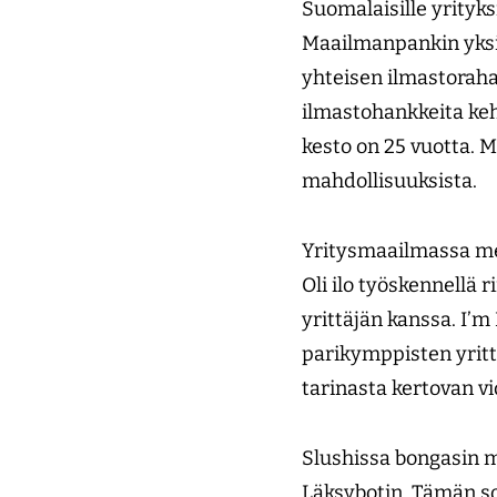
Suomalaisille yrityks
Maailmanpankin yksit
yhteisen ilmastoraha
ilmastohankkeita keh
kesto on 25 vuotta. M
mahdollisuuksista.
Yritysmaailmassa men
Oli ilo työskennell
yrittäjän kanssa. I’m
parikymppisten yrittäj
tarinasta kertovan v
Slushissa bongasin m
Läksybotin. Tämän so