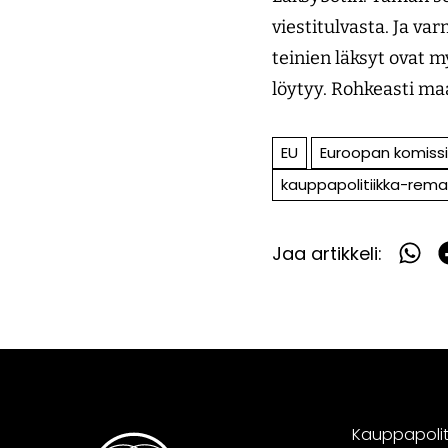
viestitulvasta. Ja va
teinien läksyt ovat m
löytyy. Rohkeasti ma
EU
Euroopan komiss
kauppapolitiikka-rem
Jaa artikkeli:
Jaa
What
F
Kauppapoliti