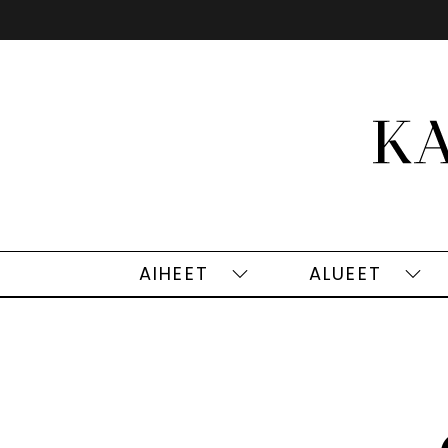
Siirry
sisältöön
AIHEET
ALUEET
Aiheet
Alu
alasivut
alas