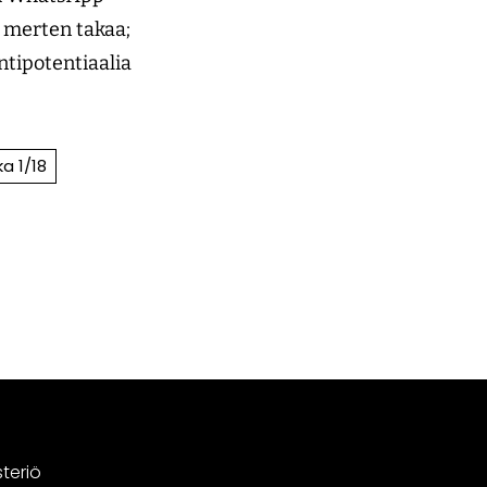
a merten takaa;
ntipotentiaalia
a 1/18
steriö