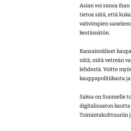
Asian voi sanoa ihan
tietoa siitä, että kuk
vahvimpien sanelemin 
kestämätön.
Kansainväliset kaupa
siitä, mitä vetreän 
lehdestä. Voitte my
kauppapolitiikasta j
Saksa on Suomelle t
digitalisaaton kautta
Toimintakulttuuriin j