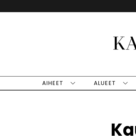
Siirry
sisältöön
AIHEET
ALUEET
Aiheet
Alu
alasivut
alas
Ka