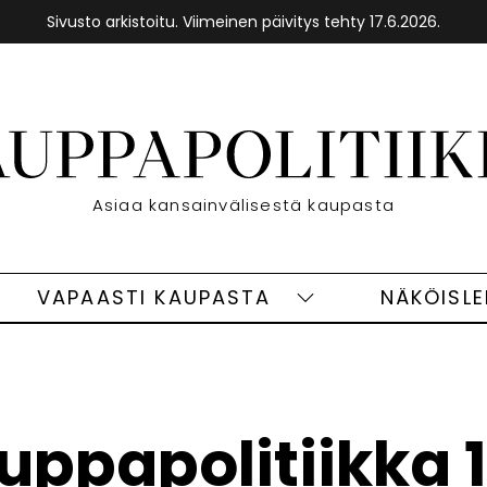
Sivusto arkistoitu. Viimeinen päivitys tehty 17.6.2026.
Etusivu
Asiaa kansainvälisestä kaupasta
VAPAASTI KAUPASTA
NÄKÖISL
eet
Vapaasti
ivut
kaupasta
alasivut
uppapolitiikka 1